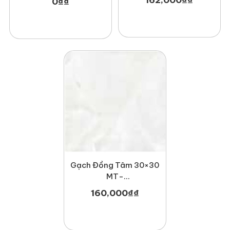
0
₫
₫
Gạch Đồng Tâm 30×30
MT-
GDT3030Haivan002
160,000
₫
₫