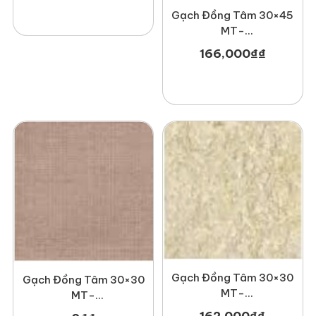
Gạch Đồng Tâm 30×45
MT-
GDT3045Hoada001
166,000
₫
₫
Gạch Đồng Tâm 30×30
Gạch Đồng Tâm 30×30
MT-
MT-
GDT3030Fossil002
GDT3030Mosaic002
162,000
₫
₫