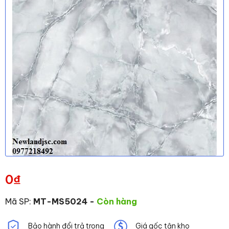
0
₫
Mã SP:
MT-MS5024
-
Còn hàng
Bảo hành đổi trả trong
Giá gốc tận kho