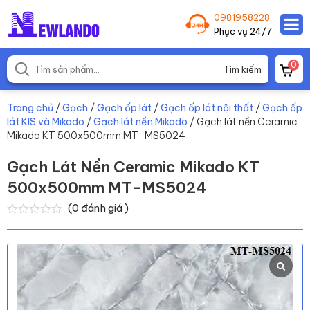
0981958228
Phục vụ 24/7
0
Trang chủ
/
Gạch
/
Gạch ốp lát
/
Gạch ốp lát nội thất
/
Gạch ốp
lát KIS và Mikado
/
Gạch lát nền Mikado
/ Gạch lát nền Ceramic
Mikado KT 500x500mm MT-MS5024
Gạch Lát Nền Ceramic Mikado KT
500x500mm MT-MS5024
(
0
đánh giá )
0
0
trên
5
dựa
trên
đánh
giá