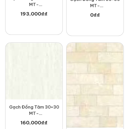
MT-
MT-
GDTDTD3030Melbourne001
GDT3030Phale002
193,000
₫
₫
0
₫
₫
Gạch Đồng Tâm 30×30
MT-
GDT3030Nonnuoc002
160,000
₫
₫