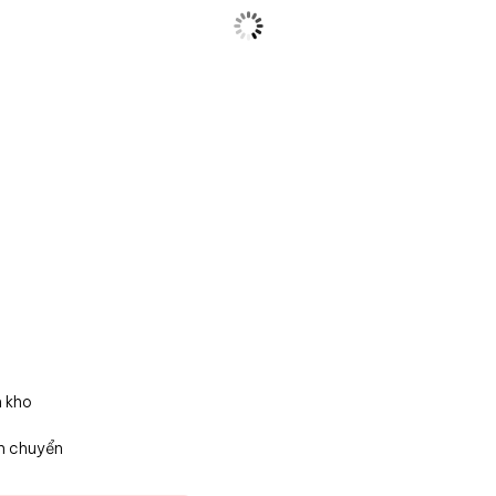
n kho
n chuyển