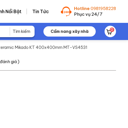
Hotline
0981958228
nh Nổi Bật
Tin Tức
Phục vụ 24/7
0
Cẩm nang xây nhà
n Ceramic Mikado KT 400x400mm MT-VS4531
đánh giá )