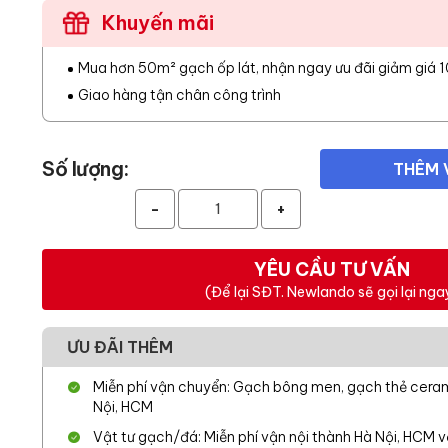
Khuyến mãi
Mua hơn 50m² gạch ốp lát, nhận ngay ưu đãi giảm giá 
Giao hàng tận chân công trình
Số lượng:
THÊM 
-
+
YÊU CẦU TƯ VẤN
(Để lại SĐT. Newlando sẽ gọi lại nga
ƯU ĐÃI THÊM
Miễn phí vận chuyển: Gạch bông men, gạch thẻ cerami
Nội, HCM
Vật tư gạch/đá: Miễn phí vận nội thành Hà Nội, HCM 