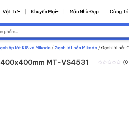
Vật Tư
Khuyến Mại
Mẫu Nhà Đẹp
Công Trì
ạch ốp lát KIS và Mikado
/
Gạch lát nền Mikado
/ Gạch lát nề
KT 400x400mm MT-VS4531
(
0
0
0
trên
5
dựa
trên
đánh
giá