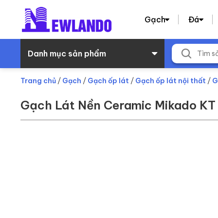
Gạch
Đá
Danh mục sản phẩm
Trang chủ
/
Gạch
/
Gạch ốp lát
/
Gạch ốp lát nội thất
/
G
Gạch Lát Nền Ceramic Mikado 