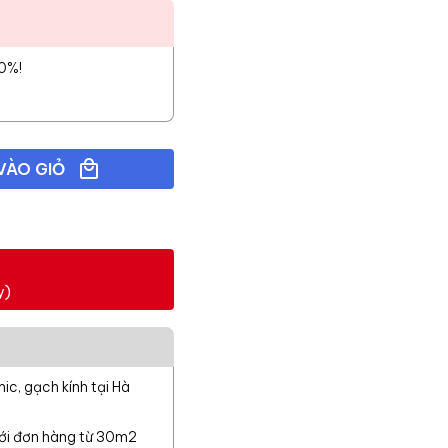
10%!
VÀO GIỎ
y)
c, gạch kính tại Hà
với đơn hàng từ 30m2