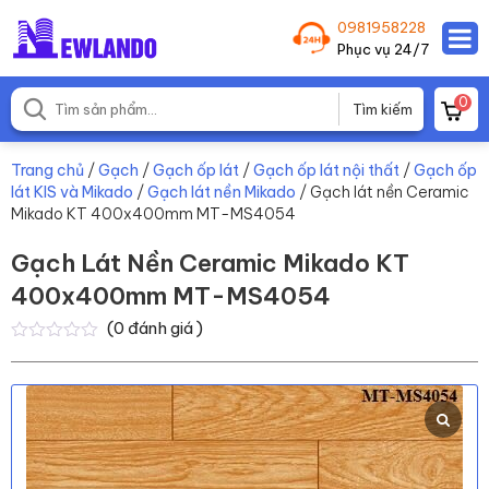
0981958228
Phục vụ 24/7
0
Trang chủ
/
Gạch
/
Gạch ốp lát
/
Gạch ốp lát nội thất
/
Gạch ốp
lát KIS và Mikado
/
Gạch lát nền Mikado
/ Gạch lát nền Ceramic
Mikado KT 400x400mm MT-MS4054
Gạch Lát Nền Ceramic Mikado KT
400x400mm MT-MS4054
(
0
đánh giá )
0
0
trên
5
dựa
trên
đánh
giá