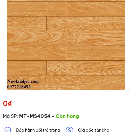
0
₫
Mã SP:
MT-MS4054
-
Còn hàng
Bảo hành đổi trả trong
Giá gốc tận kho