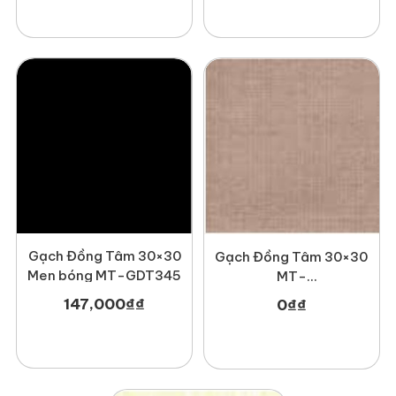
Gạch Đồng Tâm 30×30
Gạch Đồng Tâm 30×30
Men bóng MT-GDT345
MT-
GDT3030Mosaic002
147,000
₫
₫
0
₫
₫