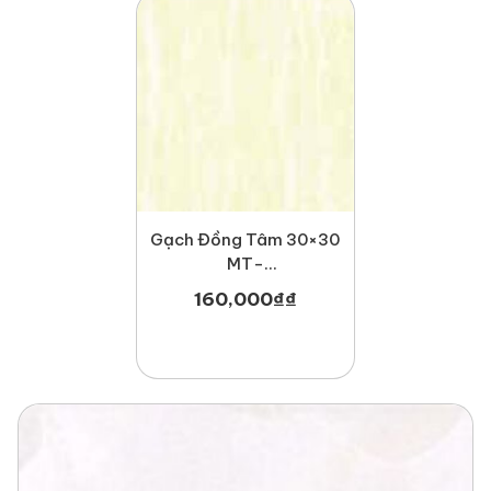
Gạch Đồng Tâm 30×30
MT-
GDT3030Nonnuoc001
160,000
₫
₫