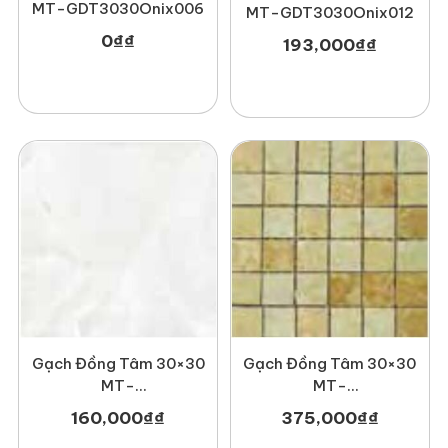
MT-GDT3030Onix006
MT-GDT3030Onix012
0
₫
₫
193,000
₫
₫
Gạch Đồng Tâm 30×30
Gạch Đồng Tâm 30×30
MT-
MT-
GDT3030Mosaic001
GDT3030Haivan002
375,000
₫
₫
160,000
₫
₫