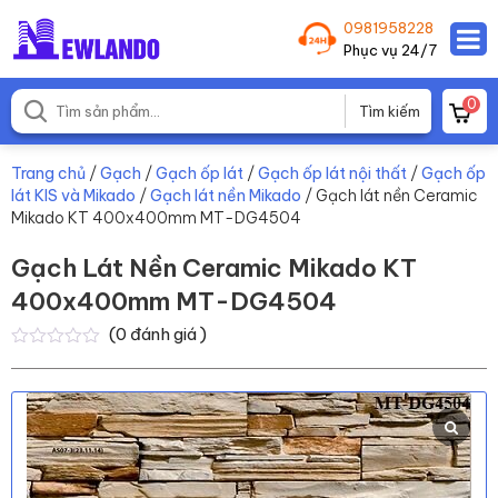
0981958228
Phục vụ 24/7
0
Trang chủ
/
Gạch
/
Gạch ốp lát
/
Gạch ốp lát nội thất
/
Gạch ốp
lát KIS và Mikado
/
Gạch lát nền Mikado
/ Gạch lát nền Ceramic
Mikado KT 400x400mm MT-DG4504
Gạch Lát Nền Ceramic Mikado KT
400x400mm MT-DG4504
(
0
đánh giá )
0
0
trên
5
dựa
trên
đánh
giá