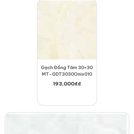
Gạch Đồng Tâm 30×30
MT-GDT3030Onix010
193,000
₫
₫