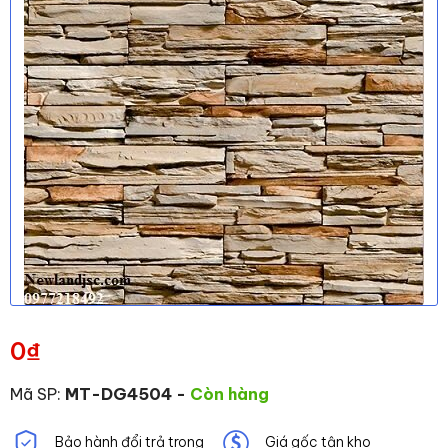
0
₫
Mã SP:
MT-DG4504
-
Còn hàng
Bảo hành đổi trả trong
Giá gốc tận kho