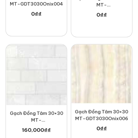
MT-GDT3030Onix004
MT-
GDT3030Phale002
0
₫
₫
0
₫
₫
Gạch Đồng Tâm 30×30
Gạch Đồng Tâm 30×30
MT-GDT3030Onix006
MT-
GDT3030Hoada002
0
₫
₫
160,000
₫
₫