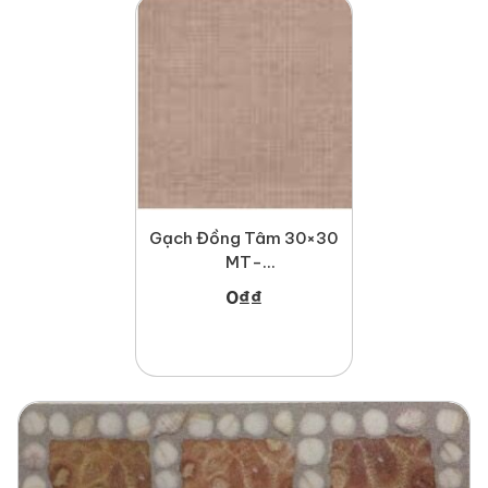
Gạch Đồng Tâm 30×30
MT-
GDT3030Mosaic002
0
₫
₫