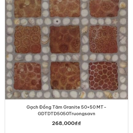
Gạch Đồng Tâm Granite 50×50 MT-
GDTDTD5050Truongsavn
268,000
₫
₫