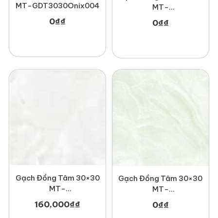
MT-GDT3030Onix004
MT-
GDT3030Phale002
0
₫
₫
0
₫
₫
Gạch Đồng Tâm 30×30
Gạch Đồng Tâm 30×30
MT-
MT-
GDT3030Haivan002
GDT3030Lucbao001
160,000
₫
₫
0
₫
₫