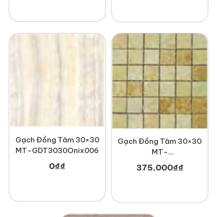
Gạch Đồng Tâm 30×30
Gạch Đồng Tâm 30×30
MT-GDT3030Onix006
MT-
GDT3030Mosaic001
0
₫
₫
375,000
₫
₫