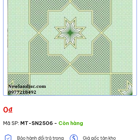
0
₫
Mã SP:
MT-SN2506
-
Còn hàng
Bảo hành đổi trả trong
Giá gốc tận kho