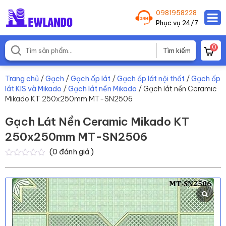
0981958228
Phục vụ 24/7
0
Trang chủ
/
Gạch
/
Gạch ốp lát
/
Gạch ốp lát nội thất
/
Gạch ốp
lát KIS và Mikado
/
Gạch lát nền Mikado
/ Gạch lát nền Ceramic
Mikado KT 250x250mm MT-SN2506
Gạch Lát Nền Ceramic Mikado KT
250x250mm MT-SN2506
(
0
đánh giá )
0
0
trên
5
dựa
trên
đánh
giá