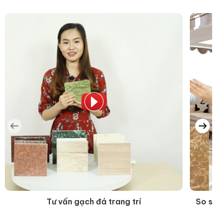
Tư vấn gạch đá trang trí
So sá