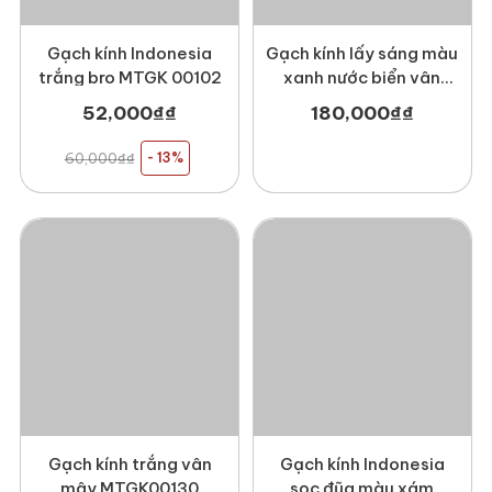
Gạch kính Indonesia
Gạch kính lấy sáng màu
trắng bro MTGK 00102
xanh nước biển vân
mây MT-GK1908VMX
52,000
₫
₫
180,000
₫
₫
60,000
₫
₫
- 13%
Gạch kính trắng vân
Gạch kính Indonesia
mây MTGK00130
sọc đũa màu xám