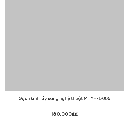
Gạch kính lấy sáng nghệ thuật MTYF-5005
3. Ứng dụng của gạch kính
màu vàng
tươi MTGK 00134
180,000
₫
₫
Trang trí vách tường nghệ thuật
: Tạo điểm nhấn bắt