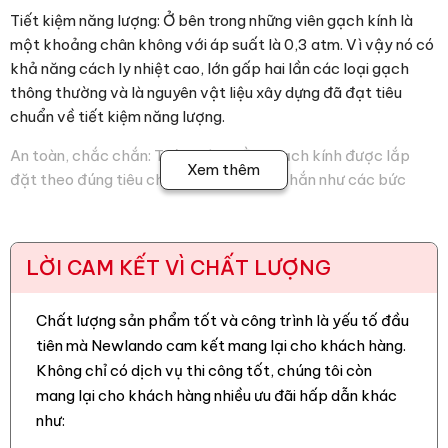
chuẩn về tiết kiệm năng lượng.
An toàn, chắc chắn: Tường làm bằng gạch kính được lắp
đặt theo đúng tiêu chuẩn nên sẽ chắn chắn như các bức
tường khác. Nó còn chống lại sự chấn động và sức gió, bảo
vệ bạn trước sự đột nhập từ ở bên ngoài.
Vệ sinh dễ dàng :
Xem thêm
+ Dễ bảo dưỡng và lau chùi: Gạch kính rất dễ dàng lau chùi
hay bảo dưỡng bằng nước bình thường hoặc các chất tẩy
rửa chuyên dụng.
LỜI CAM KẾT VÌ CHẤT LƯỢNG
+ Đặc tính chống bám dính của loại gạch này sẽ giúp cho
việc vệ sinh và bảo trì của tòa nhà sẽ rất dễ dàng.
Chất lượng sản phẩm tốt và công trình là yếu tố đầu
tiên mà Newlando cam kết mang lại cho khách hàng.
Độ bền cao: Gạch kính được chế tạo và gia công từ thủy
tinh thuần nhất và rất vững chắc, đồng thời sử dụng công
Không chỉ có dịch vụ thi công tốt, chúng tôi còn
nghệ đặc biệt để hấp thụ sức nén cao hơn, có thể chống lại
mang lại cho khách hàng nhiều ưu đãi hấp dẫn khác
những yếu tố thời tiết như gió, bão, động đất… Cường độ nén
như:
lên tới 7Mpa (70kg/cm²), nó cao gấp 2.5 lần so với loại gạch