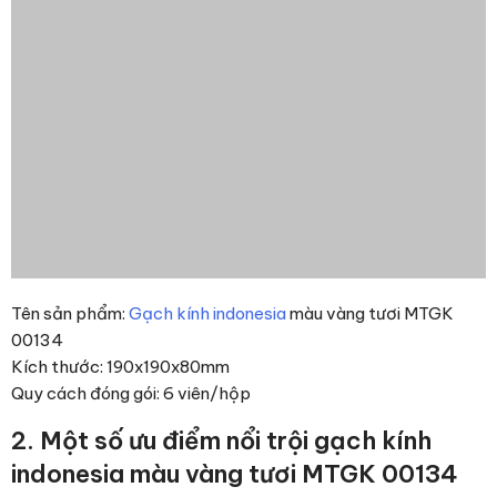
Tên sản phẩm:
Gạch kính indonesia
màu vàng tươi MTGK
00134
Kích thước: 190x190x80mm
Quy cách đóng gói: 6 viên/hộp
2. Một số ưu điểm nổi trội gạch kính
indonesia màu vàng tươi MTGK 00134
Tiết kiệm năng lượng: Ở bên trong những viên gạch kính là
một khoảng chân không với áp suất là 0,3 atm. Vì vậy nó có
khả năng cách ly nhiệt cao, lớn gấp hai lần các loại gạch
thông thường và là nguyên vật liệu xây dựng đã đạt tiêu