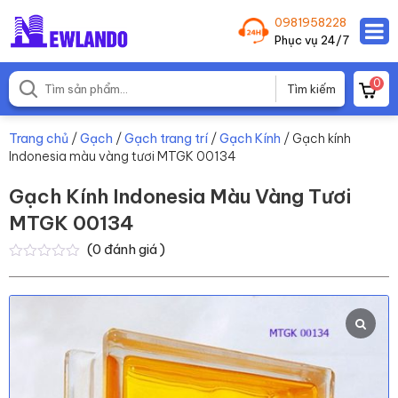
0981958228
Phục vụ 24/7
0
Trang chủ
/
Gạch
/
Gạch trang trí
/
Gạch Kính
/ Gạch kính
Indonesia màu vàng tươi MTGK 00134
Gạch Kính Indonesia Màu Vàng Tươi
MTGK 00134
(
0
đánh giá )
0
0
trên
5
dựa
trên
đánh
giá