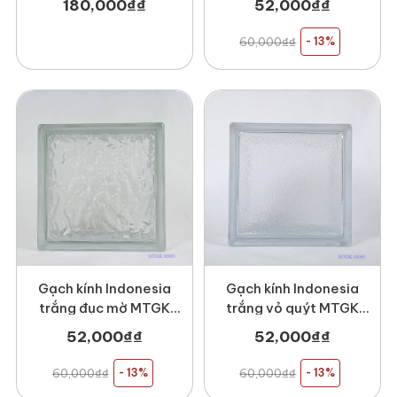
180,000
₫
₫
52,000
₫
₫
60,000
₫
₫
- 13%
Gạch kính Indonesia
Gạch kính Indonesia
trắng đục mờ MTGK
trắng vỏ quýt MTGK
00093
00090
52,000
₫
₫
52,000
₫
₫
60,000
₫
₫
- 13%
60,000
₫
₫
- 13%