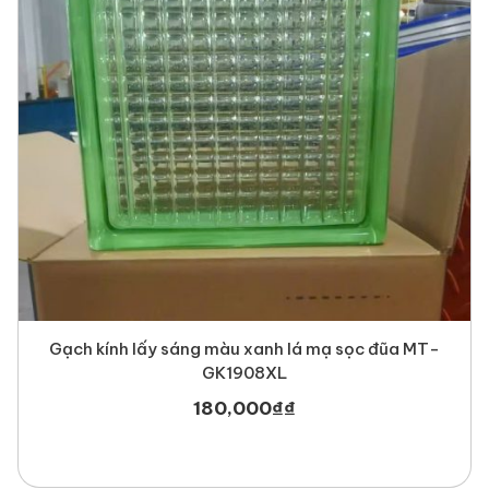
Gạch kính lấy sáng màu xanh lá mạ sọc đũa MT-
GK1908XL
180,000
₫
₫