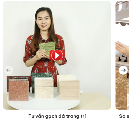
Tư vấn gạch đá trang trí
So sá