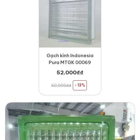
Gạch kính Indonesia
Pura MTGK 00069
52,000
₫
₫
60,000
₫
₫
- 13%
3. Ảnh công trình thực tế