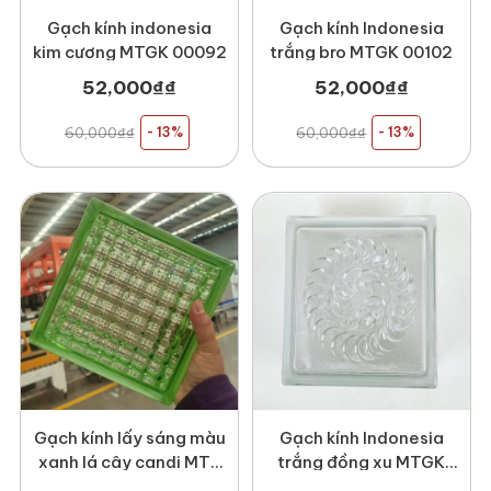
Gạch kính indonesia
Gạch kính Indonesia
kim cương MTGK 00092
trắng bro MTGK 00102
52,000
₫
₫
52,000
₫
₫
60,000
₫
₫
- 13%
60,000
₫
₫
- 13%
Gạch kính lấy sáng màu
Gạch kính Indonesia
xanh lá cây candi MT-
trắng đồng xu MTGK
GK1908K
00107