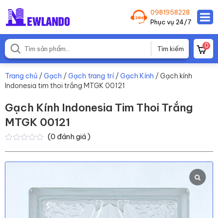
0981958228
Phục vụ 24/7
0
Trang chủ
/
Gạch
/
Gạch trang trí
/
Gạch Kính
/ Gạch kính
Indonesia tim thoi trắng MTGK 00121
Gạch Kính Indonesia Tim Thoi Trắng
MTGK 00121
(
0
đánh giá )
0
0
trên
5
dựa
trên
đánh
giá