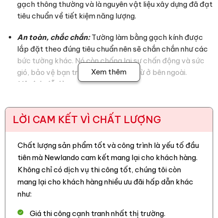
gạch thông thường và là nguyên vật liệu xây dựng đã đạt
tiêu chuẩn về tiết kiệm năng lượng.
An toàn, chắc chắn:
Tường làm bằng gạch kính được
lắp đặt theo đúng tiêu chuẩn nên sẽ chắn chắn như các
bức tường khác. Nó còn chống lại sự chấn động và sức
Xem thêm
gió, bảo vệ bạn trước sự đột nhập từ ở bên ngoài.
Vệ sinh dễ dàng :
+ Dễ bảo dưỡng và lau chùi: Gạch kính rất dễ dàng lau chùi
hay bảo dưỡng bằng nước bình thường hoặc các chất tẩy
LỜI CAM KẾT VÌ CHẤT LƯỢNG
rửa chuyên dụng.
Chất lượng sản phẩm tốt và công trình là yếu tố đầu
+ Đặc tính chống bám dính của loại gạch này sẽ giúp cho
tiên mà Newlando cam kết mang lại cho khách hàng.
việc vệ sinh và bảo trì của tòa nhà sẽ rất dễ dàng.
Không chỉ có dịch vụ thi công tốt, chúng tôi còn
Độ bền cao:
Gạch kính được chế tạo và gia công từ
mang lại cho khách hàng nhiều ưu đãi hấp dẫn khác
thủy tinh thuần nhất và rất vững chắc, đồng thời sử
như:
dụng công nghệ đặc biệt để hấp thụ sức nén cao hơn, có
Giá thi công cạnh tranh nhất thị trường.
thể chống lại những yếu tố thời tiết như gió, bão, động