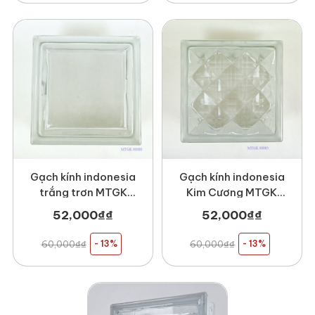
Gạch kính indonesia
Gạch kính indonesia
trắng trơn MTGK
Kim Cương MTGK
00080
00083
52,000
₫
₫
52,000
₫
₫
60,000
₫
₫
- 13%
60,000
₫
₫
- 13%