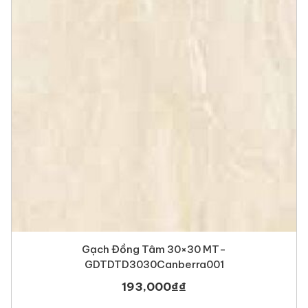
Gạch Đồng Tâm 30×30 MT-
GDTDTD3030Canberra001
193,000
₫
₫