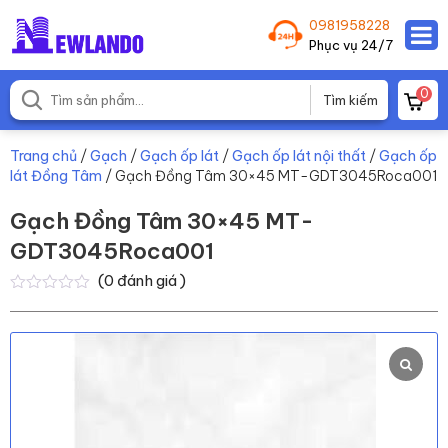
0981958228
Phục vụ 24/7
0
Trang chủ
/
Gạch
/
Gạch ốp lát
/
Gạch ốp lát nội thất
/
Gạch ốp
lát Đồng Tâm
/ Gạch Đồng Tâm 30×45 MT-GDT3045Roca001
Gạch Đồng Tâm 30×45 MT-
GDT3045Roca001
(
0
đánh giá )
0
0
trên
5
dựa
trên
đánh
giá