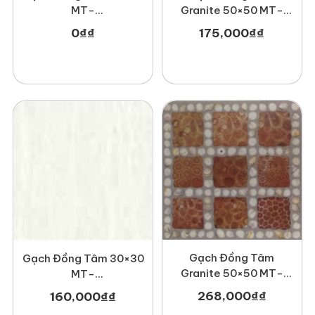
MT-
Granite 50×50 MT-
GDT3030Sydney001
GDT5050Gosan004
0
₫
₫
175,000
₫
₫
Gạch Đồng Tâm
Gạch Đồng Tâm 30×30
Granite 50×50 MT-
MT-
GDTDTD5050Truongsavn
GDT3030Nonnuoc002
268,000
₫
₫
160,000
₫
₫