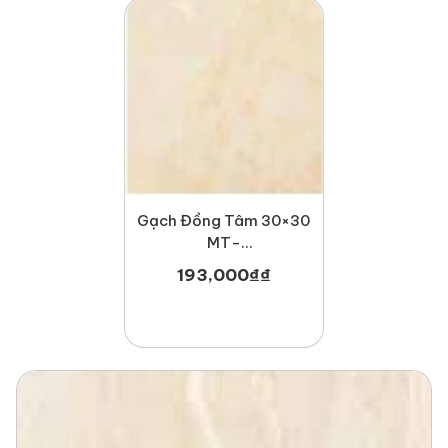
Gạch Đồng Tâm 30×30
MT-
GDT3030Hoabien004
193,000
₫
₫