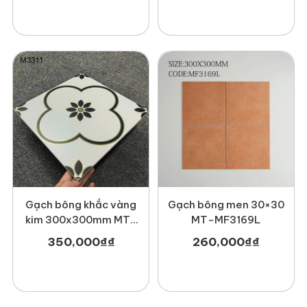
Gạch bông khắc vàng
Gạch bông men 30×30
kim 300x300mm MT-
MT-MF3169L
M3311
350,000
₫
₫
260,000
₫
₫