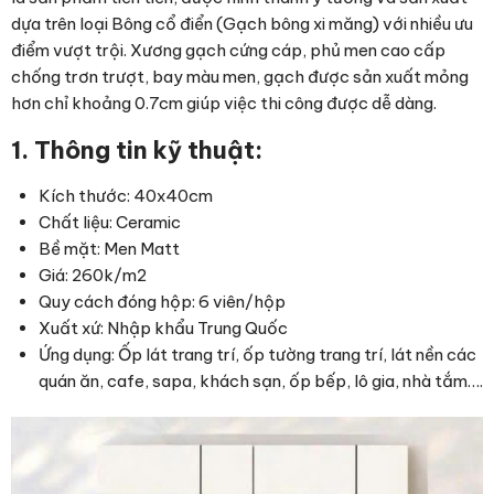
dựa trên loại Bông cổ điển (Gạch bông xi măng) với nhiều ưu
điểm vượt trội. Xương gạch cứng cáp, phủ men cao cấp
chống trơn trượt, bay màu men, gạch được sản xuất mỏng
hơn chỉ khoảng 0.7cm giúp việc thi công được dễ dàng.
1. Thông tin kỹ thuật:
Kích thước: 40x40cm
Chất liệu: Ceramic
Bề mặt: Men Matt
Giá: 260k/m2
Quy cách đóng hộp: 6 viên/hộp
Xuất xứ: Nhập khẩu Trung Quốc
Ứng dụng: Ốp lát trang trí, ốp tường trang trí, lát nền các
quán ăn, cafe, sapa, khách sạn, ốp bếp, lô gia, nhà tắm….