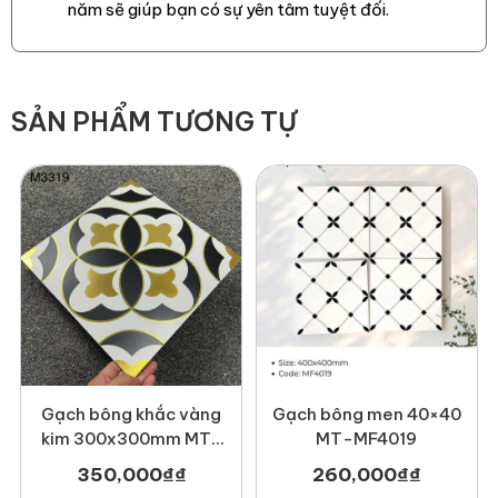
năm sẽ giúp bạn có sự yên tâm tuyệt đối.
Newlando đã thi công
SẢN PHẨM TƯƠNG TỰ
Gạch bông khắc vàng
Gạch bông men 40×40
kim 300x300mm MT-
MT-MF4019
M3319
350,000
₫
₫
260,000
₫
₫