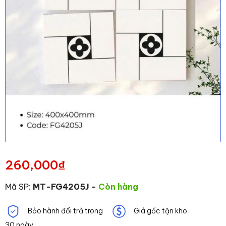
260,000
₫
Mã SP:
MT-FG4205J
-
Còn hàng
Bảo hành đổi trả trong
Giá gốc tận kho
30 ngày