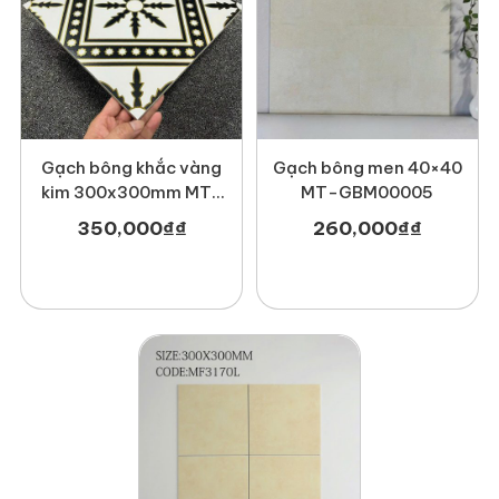
Gạch bông khắc vàng
Gạch bông men 40×40
kim 300x300mm MT-
MT-GBM00005
M3316
350,000
₫
₫
260,000
₫
₫