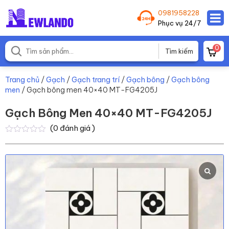
0981958228
Phục vụ 24/7
0
Trang chủ
/
Gạch
/
Gạch trang trí
/
Gạch bông
/
Gạch bông
men
/ Gạch bông men 40×40 MT-FG4205J
Gạch Bông Men 40×40 MT-FG4205J
(
0
đánh giá )
0
0
trên
5
dựa
trên
đánh
giá