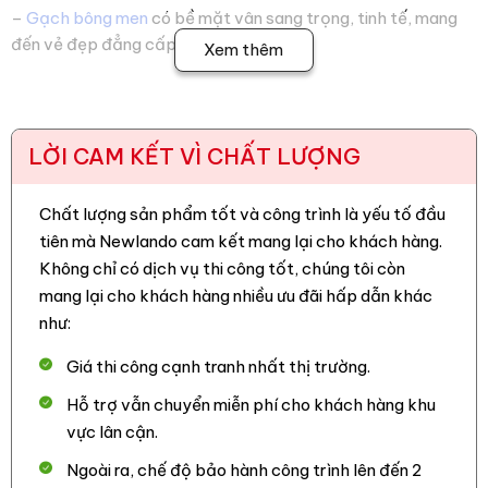
–
Gạch bông men
có bề mặt vân sang trọng, tinh tế, mang
đến vẻ đẹp đẳng cấp cho không gian
Xem thêm
– Chất liệu Ceramic cao cấp, độ bền cao, chịu lực vừa phải,
có khả năng chống ăn mòn tốt có bề mặt cứng,
LỜI CAM KẾT VÌ CHẤT LƯỢNG
– Men Matt không chỉ làm tăng tính thẩm mỹ mà chống trơn
trượt hiệu quả đặc biệt là trong các khu vực ướt như phòng
tắm hoặc nhà bếp, đảm bảo an toàn cho người sử dụng
Chất lượng sản phẩm tốt và công trình là yếu tố đầu
tiên mà Newlando cam kết mang lại cho khách hàng.
– Chống thấm nước trung bình, dễ dàng vệ sinh
Không chỉ có dịch vụ thi công tốt, chúng tôi còn
– Kích thước 40×40 linh hoạt, phù hợp với nhiều diện tích
mang lại cho khách hàng nhiều ưu đãi hấp dẫn khác
thi công
như:
– Phù hợp ốp lát, trang trí cho nhiều không gian khác nhau
Giá thi công cạnh tranh nhất thị trường.
như quán cafe, nhà hàng, khách sạn, phòng khách, phòng
Hỗ trợ vẫn chuyển miễn phí cho khách hàng khu
ngủ, nhà bếp, nhà tắm,… tạo điểm nhấn đặc biệt cho khu
vực lân cận.
vực cần trang trí.
Ngoài ra, chế độ bảo hành công trình lên đến 2
3. Hình ảnh công trình thực tế mà