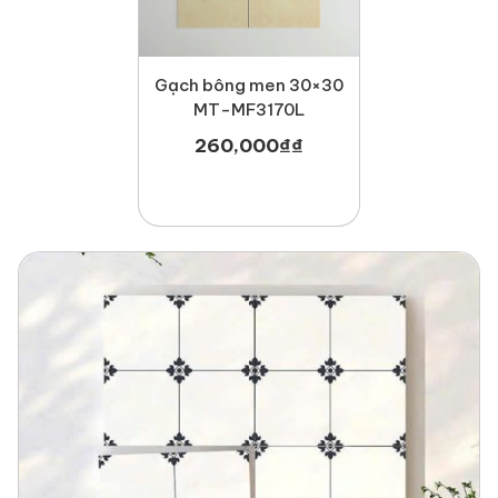
Gạch bông men 30×30
MT-MF3170L
260,000
₫
₫