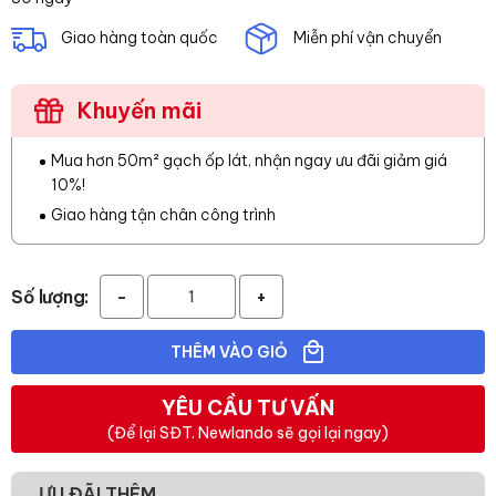
Giao hàng toàn quốc
Miễn phí vận chuyển
Khuyến mãi
Mua hơn 50m² gạch ốp lát, nhận ngay ưu đãi giảm giá
10%!
Giao hàng tận chân công trình
Số lượng:
-
+
THÊM VÀO GIỎ
YÊU CẦU TƯ VẤN
(Để lại SĐT. Newlando sẽ gọi lại ngay)
ƯU ĐÃI THÊM