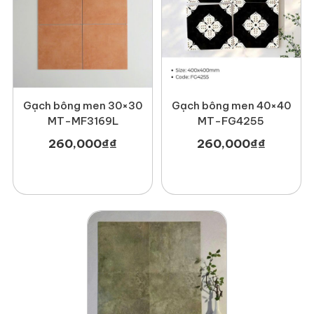
Gạch bông men 30×30
Gạch bông men 40×40
MT-MF3169L
MT-FG4255
260,000
₫
₫
260,000
₫
₫