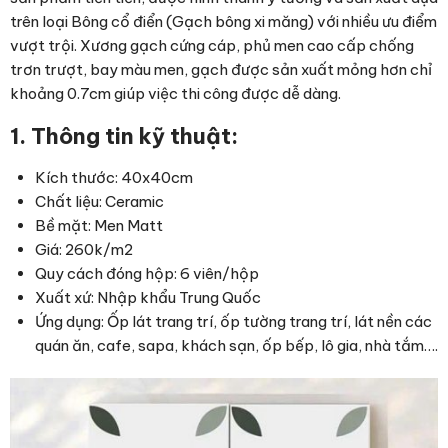
trên loại Bông cổ điển (Gạch bông xi măng) với nhiều ưu điểm
vượt trội. Xương gạch cứng cáp, phủ men cao cấp chống
trơn trượt, bay màu men, gạch được sản xuất mỏng hơn chỉ
khoảng 0.7cm giúp việc thi công được dễ dàng.
1. Thông tin kỹ thuật:
Kích thước: 40x40cm
Chất liệu: Ceramic
Bề mặt: Men Matt
Giá: 260k/m2
Quy cách đóng hộp: 6 viên/hộp
Xuất xứ: Nhập khẩu Trung Quốc
Ứng dụng: Ốp lát trang trí, ốp tường trang trí, lát nền các
quán ăn, cafe, sapa, khách sạn, ốp bếp, lô gia, nhà tắm….