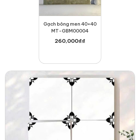
Gạch bông men 40×40
MT-GBM00004
260,000
₫
₫