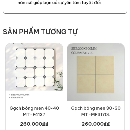
năm sẽ giúp bạn có sự yên tâm tuyệt đối.
Newlando đã thi công
SẢN PHẨM TƯƠNG TỰ
Gạch bông men 40×40
Gạch bông men 30×30
MT-F4137
MT-MF3170L
260,000
₫
₫
260,000
₫
₫