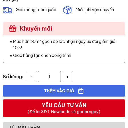
Giao hàng toàn quốc
Miễn phí vận chuyển
Khuyến mãi
Mua hơn 50m² gạch ốp lát, nhận ngay ưu đãi giảm giá
10%!
Giao hàng tận chân công trình
Số lượng:
-
+
THÊM VÀO GIỎ
YÊU CẦU TƯ VẤN
(Để lại SĐT. Newlando sẽ gọi lại ngay)
ƯU ĐÃI THÊM