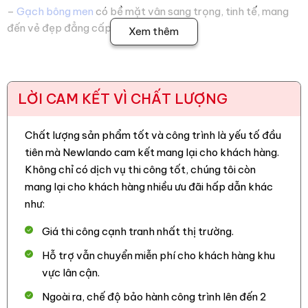
–
Gạch bông men
có bề mặt vân sang trọng, tinh tế, mang
đến vẻ đẹp đẳng cấp cho không gian
Xem thêm
– Chất liệu Ceramic cao cấp, độ bền cao, chịu lực vừa phải,
có khả năng chống ăn mòn tốt có bề mặt cứng,
LỜI CAM KẾT VÌ CHẤT LƯỢNG
– Men Matt không chỉ làm tăng tính thẩm mỹ mà chống trơn
trượt hiệu quả đặc biệt là trong các khu vực ướt như phòng
tắm hoặc nhà bếp, đảm bảo an toàn cho người sử dụng
Chất lượng sản phẩm tốt và công trình là yếu tố đầu
tiên mà Newlando cam kết mang lại cho khách hàng.
– Chống thấm nước trung bình, dễ dàng vệ sinh
Không chỉ có dịch vụ thi công tốt, chúng tôi còn
– Kích thước 40×40 linh hoạt, phù hợp với nhiều diện tích
mang lại cho khách hàng nhiều ưu đãi hấp dẫn khác
thi công
như:
– Phù hợp ốp lát, trang trí cho nhiều không gian khác nhau
Giá thi công cạnh tranh nhất thị trường.
như quán cafe, nhà hàng, khách sạn, phòng khách, phòng
Hỗ trợ vẫn chuyển miễn phí cho khách hàng khu
ngủ, nhà bếp, nhà tắm,… tạo điểm nhấn đặc biệt cho khu
vực lân cận.
vực cần trang trí.
Ngoài ra, chế độ bảo hành công trình lên đến 2
3. Hình ảnh công trình thực tế mà