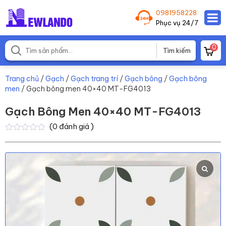
0981958228
Phục vụ 24/7
0
Trang chủ
/
Gạch
/
Gạch trang trí
/
Gạch bông
/
Gạch bông
men
/ Gạch bông men 40×40 MT-FG4013
Gạch Bông Men 40×40 MT-FG4013
(
0
đánh giá )
0
0
trên
5
dựa
trên
đánh
giá