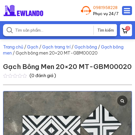
0981958228
Phục vụ 24/7
0
Trang chủ
/
Gạch
/
Gạch trang trí
/
Gạch bông
/
Gạch bông
men
/ Gạch bông men 20×20 MT-GBM00020
Gạch Bông Men 20×20 MT-GBM00020
(
0
đánh giá )
0
0
trên
5
dựa
trên
đánh
giá