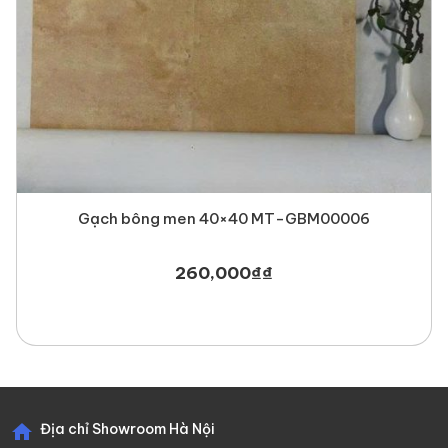
Gạch bông men 40×40 MT-GBM00006
260,000
₫
₫
Địa chỉ Showroom Hà Nội