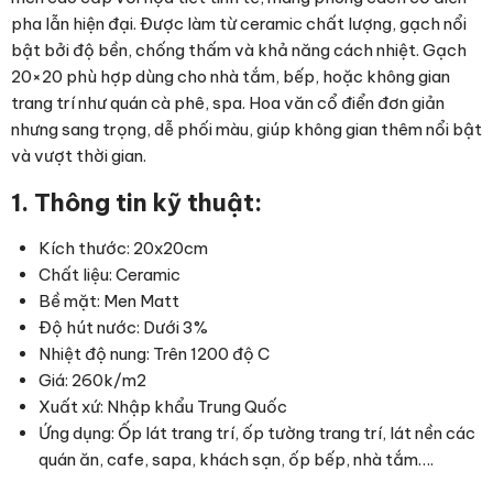
pha lẫn hiện đại. Được làm từ ceramic chất lượng, gạch nổi
bật bởi độ bền, chống thấm và khả năng cách nhiệt. Gạch
20×20 phù hợp dùng cho nhà tắm, bếp, hoặc không gian
trang trí như quán cà phê, spa. Hoa văn cổ điển đơn giản
nhưng sang trọng, dễ phối màu, giúp không gian thêm nổi bật
và vượt thời gian.
1. Thông tin kỹ thuật:
Kích thước: 20x20cm
Chất liệu: Ceramic
Bề mặt: Men Matt
Độ hút nước: Dưới 3%
Nhiệt độ nung: Trên 1200 độ C
Giá: 260k/m2
Xuất xứ: Nhập khẩu Trung Quốc
Ứng dụng: Ốp lát trang trí, ốp tường trang trí, lát nền các
quán ăn, cafe, sapa, khách sạn, ốp bếp, nhà tắm….