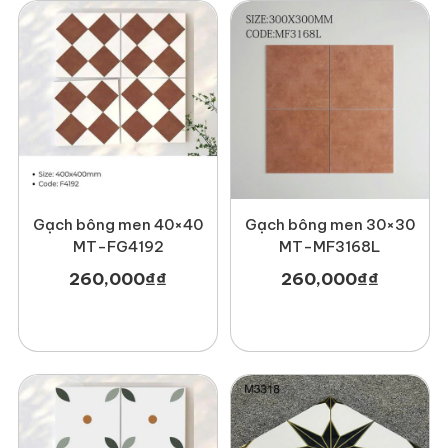
Gạch bông men 40×40
Gạch bông men 30×30
MT-FG4192
MT-MF3168L
260,000
₫
₫
260,000
₫
₫