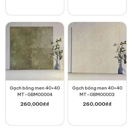
– Kết hợp với gạch trơn để tạo đường viền, khung hoặc khu
vực phân chia không gian độc đáo
Với kích thước nhỏ gọn và hoa văn cổ điển, mẫu gạch này là
lựa chọn lý tưởng cho các công trình đề cao cá tính và nét
đẹp bền vững theo thời gian.
Newlando
một trong những đơn vị chuyên phân phối gạch
bông men chất lượng cao, chính hãng được nhiều khách
hàng tin tưởng lựa chọn. Đến với chúng tôi bạn sẽ yên tâm về
chất lượng, nguồn gốc cũng như giá thành. Liên hệ ngay với
Newlando
để được tư vấn và nhận báo giá tốt nhất!
Gạch bông men 40×40
Gạch bông men 40×40
MT-GBM00004
MT-GBM00003
260,000
₫
₫
260,000
₫
₫