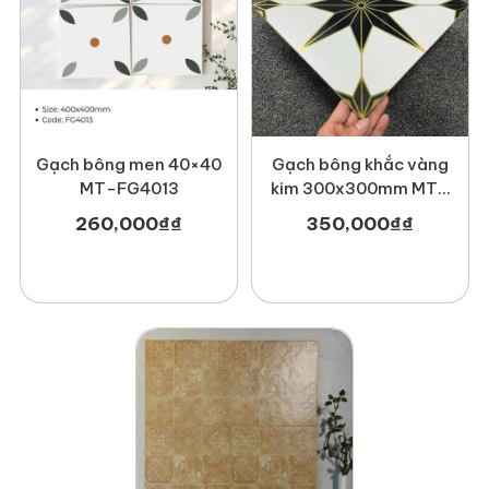
Gạch bông men 40×40
Gạch bông khắc vàng
MT-FG4013
kim 300x300mm MT-
M3318
260,000
₫
₫
350,000
₫
₫