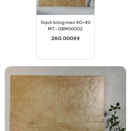
Gạch bông men 40×40
MT-GBM00002
260,000
₫
₫