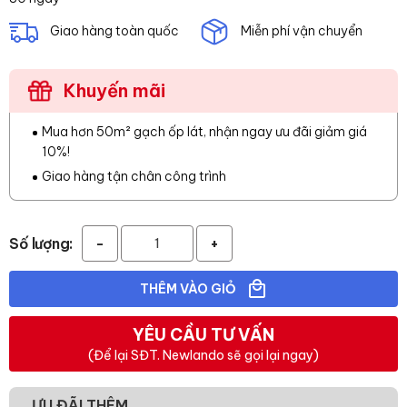
Giao hàng toàn quốc
Miễn phí vận chuyển
Khuyến mãi
Mua hơn 50m² gạch ốp lát, nhận ngay ưu đãi giảm giá
10%!
Giao hàng tận chân công trình
Số lượng:
-
+
THÊM VÀO GIỎ
YÊU CẦU TƯ VẤN
(Để lại SĐT. Newlando sẽ gọi lại ngay)
ƯU ĐÃI THÊM