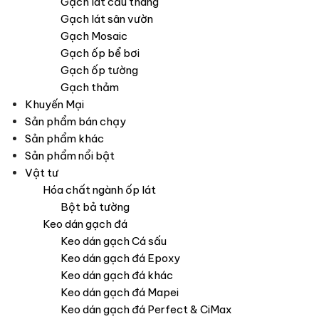
Gạch lát cầu thang
Gạch lát sân vườn
Gạch Mosaic
Gạch ốp bể bơi
Gạch ốp tường
Gạch thảm
Khuyến Mại
Sản phẩm bán chạy
Sản phẩm khác
Sản phẩm nổi bật
Vật tư
Hóa chất ngành ốp lát
Bột bả tường
Keo dán gạch đá
Keo dán gạch Cá sấu
Keo dán gạch đá Epoxy
Keo dán gạch đá khác
Keo dán gạch đá Mapei
Keo dán gạch đá Perfect & CiMax