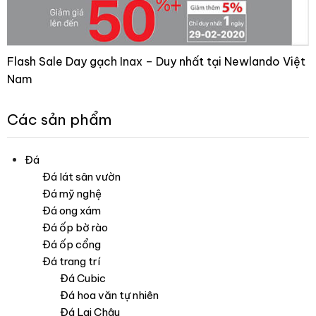
Flash Sale Day gạch Inax – Duy nhất tại Newlando Việt
Nam
Các sản phẩm
Đá
Đá lát sân vườn
Đá mỹ nghệ
Đá ong xám
Đá ốp bờ rào
Đá ốp cổng
Đá trang trí
Đá Cubic
Đá hoa văn tự nhiên
Đá Lai Châu