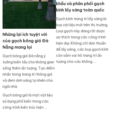
khẩu và phân phối gạch
kính lấy sáng toàn quốc
Gạch kính trang trí lấy sáng là
loại vật liệu mới trên thị trường.
Loại gạch này đang rất được
Những lợi ích tuyệt vời
ưa thích trong các công trình
của gạch bông gió Đà
hiện đại. Không chỉ đơn thuần
Nẵng mang lại
để lấy sáng, các loại gạch kính
còn sắm vai trò trang trí ấn
Gạch bông gió Đà nẵng ý
tượng cho các không …
tưởng biến tấu cho không gian
sống thêm ấn tượng. Tạo điểm
nhấn trong trang trí thông gió
và đem ánh sáng tự nhiên cho
ngôi nhà.
Gạch bông gió là một vật liệu
sử dụng phổ biến trong các
công trình kiến trúc hiện …