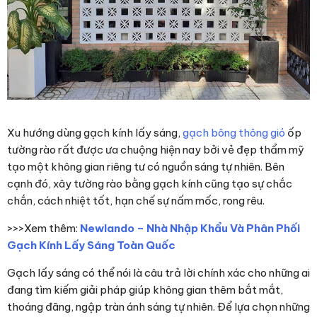
Xu hướng dùng
gạch kính lấy sáng,
gạch bông thông gió
ốp
tường rào rất được ưa chuộng hiện nay bởi vẻ đẹp thẩm mỹ
tạo một không gian riêng tư có nguồn sáng tự nhiên. Bên
cạnh đó, xây tường rào bằng gạch kính cũng tạo sự chắc
chắn, cách nhiệt tốt, hạn chế sự nấm mốc, rong rêu.
>>>Xem thêm:
Newlando – Nhà Nhập Khẩu Và Phân Phối
Gạch Kính Lấy Sáng Toàn Quốc
Gạch lấy sáng có thể nói là câu trả lời chính xác cho những ai
đang tìm kiếm giải pháp giúp không gian thêm bắt mắt,
thoáng đãng, ngập tràn ánh sáng tự nhiên. Để lựa chọn những