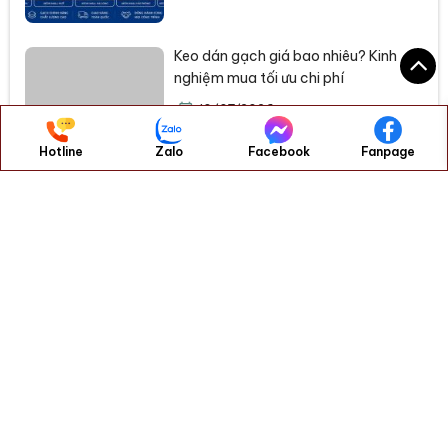
Keo dán gạch giá bao nhiêu? Kinh
nghiệm mua tối ưu chi phí
10/07/2026
Hotline
Zalo
Facebook
Fanpage
BÀI VIẾT LIÊN QUAN
6 loại gạch lát nền đẹp