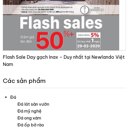
Flash Sale Day gạch Inax – Duy nhất tại Newlando Việt
Nam
Các sản phẩm
Đá
Đá lát sân vườn
Đá mỹ nghệ
Đá ong xám
Đá ốp bờ rào