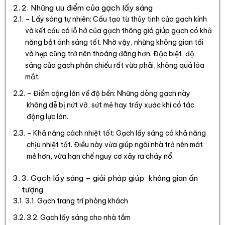
2. Những ưu điểm của gạch lấy sáng
– Lấy sáng tự nhiên: Cấu tạo từ thủy tinh của gạch kính
và kết cấu có lỗ hở của gạch thông gió giúp gạch có khả
năng bắt ánh sáng tốt. Nhờ vậy, những không gian tối
và hẹp cũng trở nên thoáng đãng hơn. Đặc biệt, độ
sáng của gạch phản chiếu rất vừa phải, không quá lóa
mắt.
– Điểm cộng lớn về độ bền: Những dòng gạch này
không dễ bị nứt vỡ, sứt mẻ hay trầy xước khi có tác
động lực lớn.
– Khả năng cách nhiệt tốt: Gạch lấy sáng có khả năng
chịu nhiệt tốt. Điều này vừa giúp ngôi nhà trở nên mát
mẻ hơn, vừa hạn chế nguy cơ xảy ra cháy nổ.
3. Gạch lấy sáng – giải pháp giúp không gian ấn
tượng
3.1. Gạch trang trí phòng khách
3.2. Gạch lấy sáng cho nhà tắm