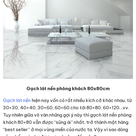
Gạch lát nền phòng khách 80x80cm
Gạch lát nền
hiện nay vốn có rất nhiều kích cỡ khác nhau, từ
30×30, 40×40, 30×60, 60×60 cho tới 80×80, 60×120…vv.
Tuy nhiên giữa vô vàn những gợi ý này thì gạch lát nền phòng
khách 80×80 vẫn được “sủng ái” nhất, trở thành mặt hàng
“best seller” ở mọi vùng miền của nước ta. Vậy vì sao dòng