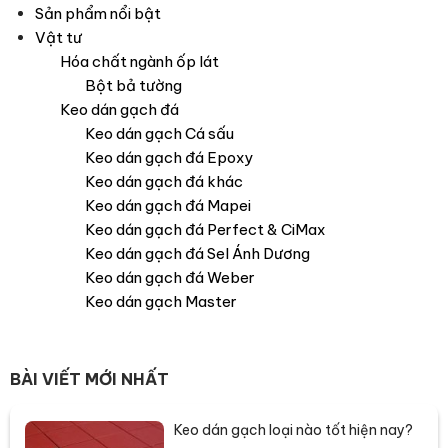
Sản phẩm nổi bật
Vật tư
Hóa chất ngành ốp lát
Bột bả tường
Keo dán gạch đá
Keo dán gạch Cá sấu
Keo dán gạch đá Epoxy
Keo dán gạch đá khác
Keo dán gạch đá Mapei
Keo dán gạch đá Perfect & CiMax
Keo dán gạch đá Sel Ánh Dương
Keo dán gạch đá Weber
Keo dán gạch Master
BÀI VIẾT MỚI NHẤT
Keo dán gạch loại nào tốt hiện nay?