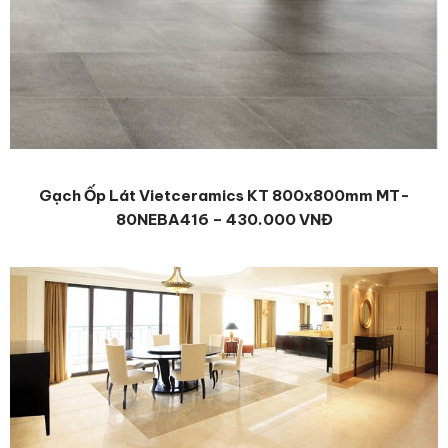
Gạch Ốp Lát Vietceramics KT 800x800mm MT-
80NEBA416 – 430.000 VNĐ