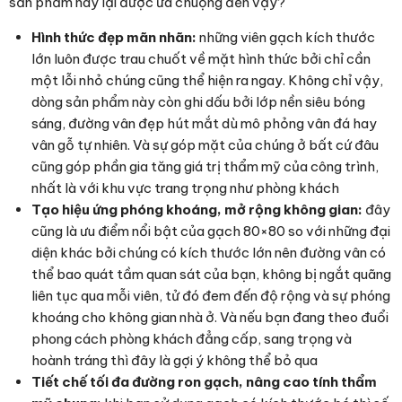
sản phẩm này lại được ưa chuộng đến vậy?
Hình thức đẹp mãn nhãn:
những viên gạch kích thước
lớn luôn được trau chuốt về mặt hình thức bởi chỉ cần
một lỗi nhỏ chúng cũng thể hiện ra ngay. Không chỉ vậy,
dòng sản phẩm này còn ghi dấu bởi lớp nền siêu bóng
sáng, đường vân đẹp hút mắt dù mô phỏng vân đá hay
vân gỗ tự nhiên. Và sự góp mặt của chúng ở bất cứ đâu
cũng góp phần gia tăng giá trị thẩm mỹ của công trình,
nhất là với khu vực trang trọng như phòng khách
Tạo hiệu ứng phóng khoáng, mở rộng không gian:
đây
cũng là ưu điểm nổi bật của gạch 80×80 so với những đại
diện khác bởi chúng có kích thước lớn nên đường vân có
thể bao quát tầm quan sát của bạn, không bị ngắt quãng
liên tục qua mỗi viên, tử đó đem đến độ rộng và sự phóng
khoáng cho không gian nhà ở. Và nếu bạn đang theo đuổi
phong cách phòng khách đẳng cấp, sang trọng và
hoành tráng thì đây là gợi ý không thể bỏ qua
Tiết chế tối đa đường ron gạch, nâng cao tính thẩm