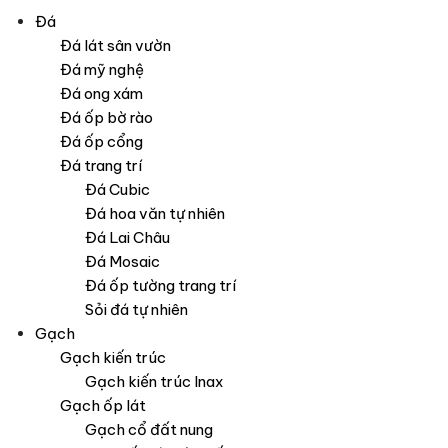
Đá
Đá lát sân vườn
Đá mỹ nghệ
Đá ong xám
Đá ốp bờ rào
Đá ốp cổng
Đá trang trí
Đá Cubic
Đá hoa văn tự nhiên
Đá Lai Châu
Đá Mosaic
Đá ốp tường trang trí
Sỏi đá tự nhiên
Gạch
Gạch kiến trúc
Gạch kiến trúc Inax
Gạch ốp lát
Gạch cổ đất nung