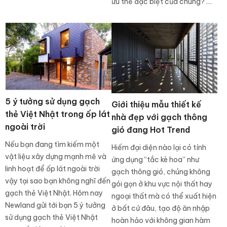
ưu thế đặc biệt của chúng? …
5 ý tưởng sử dụng gạch
Giới thiệu mẫu thiết kế
thẻ Việt Nhật trong ốp lát
nhà đẹp với gạch thông
ngoài trời
gió đang Hot Trend
Nếu bạn đang tìm kiếm một
Hiếm đại diện nào lại có tính
vật liệu xây dựng mạnh mẽ và
ứng dụng “tắc kè hoa” như
linh hoạt để ốp lát ngoài trời
gạch thông gió, chúng không
vậy tại sao bạn không nghĩ đến
gói gọn ở khu vực nội thất hay
gạch thẻ Việt Nhật. Hôm nay
ngoại thất mà có thể xuất hiện
Newland gửi tới bạn 5 ý tưởng
ở bất cứ đâu, tạo độ ăn nhập
sử dụng gạch thẻ Việt Nhật
hoàn hảo với không gian hàm