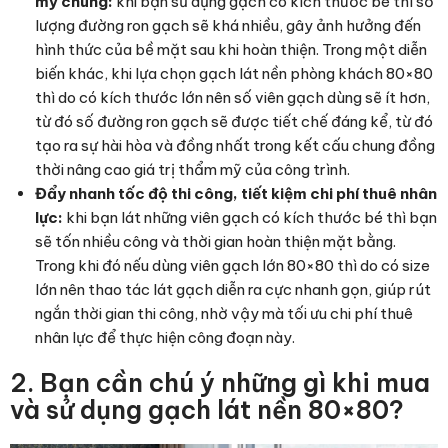
mỹ chung:
khi bạn sử dụng gạch có kích thước bé thì số
lượng đường ron gạch sẽ khá nhiều, gây ảnh hưởng đến
hình thức của bề mặt sau khi hoàn thiện. Trong một diễn
biến khác, khi lựa chọn gạch lát nền phòng khách 80×80
thì do có kích thước lớn nên số viên gạch dùng sẽ ít hơn,
từ đó số đường ron gạch sẽ được tiết chế đáng kể, từ đó
tạo ra sự hài hòa và đồng nhất trong kết cấu chung đồng
thời nâng cao giá trị thẩm mỹ của công trình.
Đẩy nhanh tốc độ thi công, tiết kiệm chi phí thuê nhân
lực:
khi bạn lát những viên gạch có kích thước bé thì bạn
sẽ tốn nhiều công và thời gian hoàn thiện mặt bằng.
Trong khi đó nếu dùng viên gạch lớn 80×80 thì do có size
lớn nên thao tác lát gạch diễn ra cực nhanh gọn, giúp rút
ngắn thời gian thi công, nhờ vậy mà tối ưu chi phí thuê
nhân lực để thực hiện công đoạn này.
2. Bạn cần chú ý những gì khi mua
và sử dụng gạch lát nền 80×80?