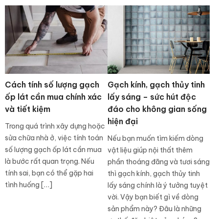
Cách tính số lượng gạch
Gạch kính, gạch thủy tinh
ốp lát cần mua chính xác
lấy sáng – sức hút độc
và tiết kiệm
đáo cho không gian sống
hiện đại
Trong quá trình xây dựng hoặc
sửa chữa nhà ở, việc tính toán
Nếu bạn muốn tìm kiếm dòng
số lượng gạch ốp lát cần mua
vật liệu giúp nội thất thêm
là bước rất quan trọng. Nếu
phần thoáng đãng và tươi sáng
tính sai, bạn có thể gặp hai
thì gạch kính, gạch thủy tinh
tình huống […]
lấy sáng chính là ý tưởng tuyệt
vời. Vậy bạn biết gì về dòng
sản phẩm này? Đâu là những