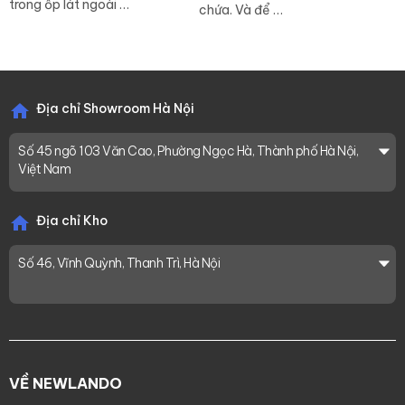
trong ốp lát ngoài …
chứa. Và để …
Địa chỉ Showroom Hà Nội
Số 45 ngõ 103 Văn Cao, Phường Ngọc Hà, Thành phố Hà Nội,
Việt Nam
Địa chỉ Kho
Số 46, Vĩnh Quỳnh, Thanh Trì, Hà Nội
VỀ NEWLANDO