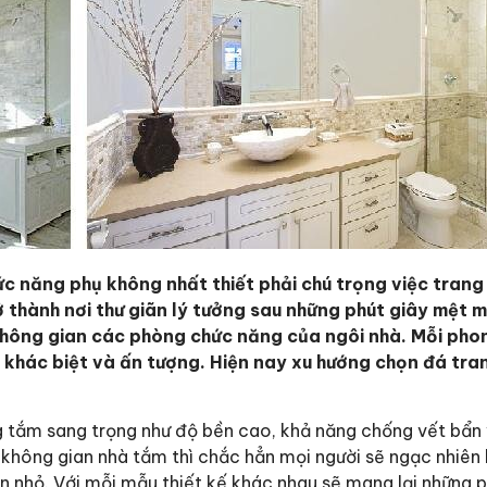
c năng phụ không nhất thiết phải chú trọng việc trang 
thành nơi thư giãn lý tưởng sau những phút giây mệt m
không gian các phòng chức năng của ngôi nhà. Mỗi pho
khác biệt và ấn tượng. Hiện nay xu hướng chọn đá tran
g tắm sang trọng như độ bền cao, khả năng chống vết bẩn
 không gian nhà tắm thì chắc hẳn mọi người sẽ ngạc nhiên 
n nhỏ. Với mỗi mẫu thiết kế khác nhau sẽ mang lại những