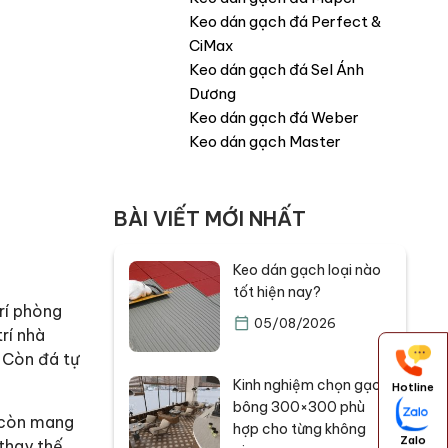
Keo dán gạch đá Perfect &
CiMax
Keo dán gạch đá Sel Ánh
Dương
Keo dán gạch đá Weber
Keo dán gạch Master
BÀI VIẾT MỚI NHẤT
Keo dán gạch loại nào
tốt hiện nay?
trí phòng
05/08/2026
rí nhà
 Còn đá tự
Kinh nghiệm chọn gạch
Hotline
bông 300×300 phù
n còn mang
hợp cho từng không
Zalo
 thay thế