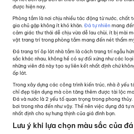
được hiện nay.
Phòng tắm là nơi chịu nhiều tác động từ nước, chất tẩ
gia chủ gặp không ít khó khăn.
Đá tự nhiên
mang đến 
cảm giác thư thái dễ chịu vừa dễ lau chùi, ít bị mài
vật trang trí trong phòng tắm mang đến nét thẩm m
Đá trang trí ôp lát nhà tắm là cách trang trí ngẫu h
sắc khác nhau, không hề có sự đối xứng như các loại
những viên đá này tạo sự liên kết nhất định chứ kh
ốp lát.
Trong xây dựng các công trình kiến trúc, nhà ở yếu 
chỉ đẹp tiện dụng mà còn tăng thêm được tài lộc may
Đá và nước là 2 yếu tố quan trọng trong phong thủy. 
bơi trong nha đến như vậy. Thế nên việc dụng đá tự 
nhất định cho sự hưng thịnh của giá đình bạn.
Lưu ý khi lựa chọn màu sắc của đá t