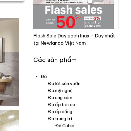
Flash Sale Day gạch Inax – Duy nhất
tại Newlando Việt Nam
Các sản phẩm
Đá
Đá lát sân vườn
Đá mỹ nghệ
Đá ong xám
Đá ốp bờ rào
Đá ốp cổng
Đá trang trí
Đá Cubic