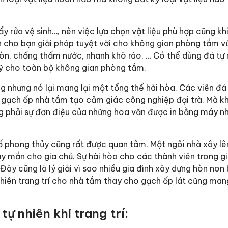
y rửa vệ sinh…, nên việc lựa chọn vật liệu phù hợp cũng kh
cho bạn giải pháp tuyệt vời cho không gian phòng tắm v
 mòn, chống thấm nước, nhanh khô ráo, … Có thể dùng đá tự 
ỹ cho toàn bộ không gian phòng tắm.
ứng nhưng nó lại mang lại một tổng thể hài hòa. Các viên đ
 gạch ốp nhà tắm tạo cảm giác công nghiệp đại trà. Mà kh
ông phải sự đơn điệu của những hoa văn được in bằng máy n
tố phong thủy cũng rất được quan tâm. Một ngôi nhà xây l
 mắn cho gia chủ. Sự hài hòa cho các thành viên trong gi
Đây cũng là lý giải vì sao nhiều gia đình xây dựng hòn non
nhiên trang trí cho nhà tắm thay cho gạch ốp lát cũng mang
ự nhiên khi trang trí: