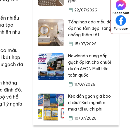
gian
22/07/2026
Facebook
iến nhiều
Tổng hợp các mẫu đá
ừa tạo
ốp nhà tắm đẹp, sang,
Fanpage
nhiên như
chống thấm tốt
15/07/2026
á có màu
Newlando cung cấp
i kết hợp
gạch ốp lát cho chuỗi
hư gạch đá
dự án AEON Mall trên
toàn quốc
ên không
11/07/2026
a đình đó.
Keo dán gạch giá bao
 bộ và hồ
nhiêu? Kinh nghiệm
 1 ý nghĩa
mua tối ưu chi phí
10/07/2026