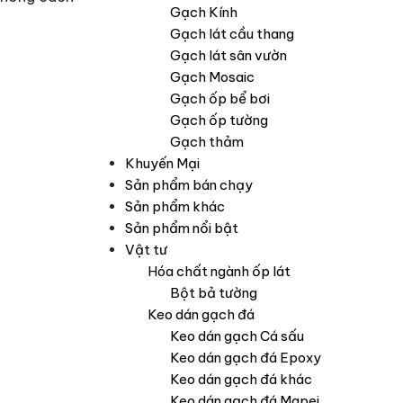
Gạch Kính
Gạch lát cầu thang
Gạch lát sân vườn
Gạch Mosaic
Gạch ốp bể bơi
Gạch ốp tường
Gạch thảm
Khuyến Mại
Sản phẩm bán chạy
Sản phẩm khác
Sản phẩm nổi bật
Vật tư
Hóa chất ngành ốp lát
Bột bả tường
Keo dán gạch đá
Keo dán gạch Cá sấu
Keo dán gạch đá Epoxy
Keo dán gạch đá khác
Keo dán gạch đá Mapei