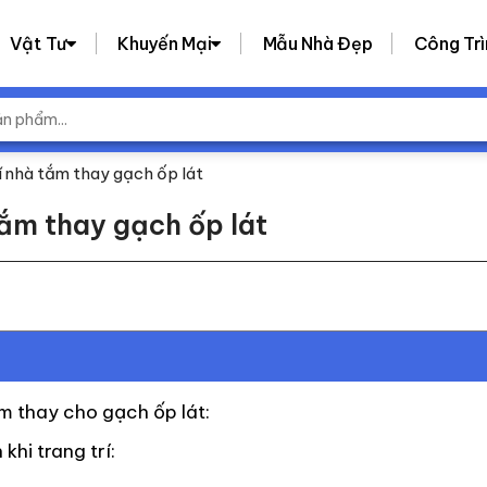
Vật Tư
Khuyến Mại
Mẫu Nhà Đẹp
Công Trì
í nhà tắm thay gạch ốp lát
tắm thay gạch ốp lát
ắm thay cho gạch ốp lát:
khi trang trí: