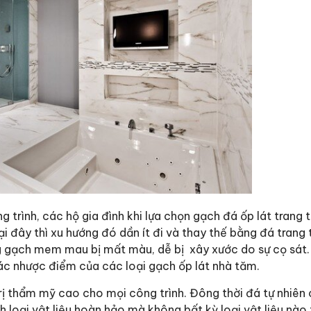
 trình, các hộ gia đình khi lựa chọn gạch đá ốp lát trang 
i đây thì xu hướng đó dần ít đi và thay thế bằng đá trang t
ụng gạch mem mau bị mất màu, dễ bị xây xước do sự cọ sát.
ác nhược điểm của các loại gạch ốp lát nhà tăm.
 trị thẩm mỹ cao cho mọi công trình. Đông thời đá tự nhiê
nh loại vật liệu hoàn hảo mà không bất kỳ loại vật liệu nào