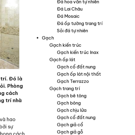
Đá hoa văn tự nhiên
Đá Lai Châu
Đá Mosaic
Đá ốp tường trang trí
Sỏi đá tự nhiên
Gạch
Gạch kiến trúc
Gạch kiến trúc Inax
Gạch ốp lát
Gạch cổ đất nung
Gạch ốp lát nội thất
trí. Đó là
Gạch Terrazzo
ỏi. Phòng
Gạch trang trí
ng cách
Gạch bê tông
g trí nhà
Gạch bông
Gạch chịu lửa
Gạch cổ đất nung
 và hao
Gạch giả cổ
bởi sự
Gạch giả gỗ
 phong cách