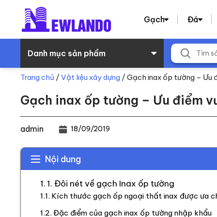
Gạch
Đá
Danh mục sản phẩm
Trang chủ
/
Vật liệu xây dựng
/
Gạch inax ốp tường – Ưu đ
Gạch inax ốp tường – Ưu điểm vư
admin
18/09/2019
Nội dung
1. Đôi nét về gạch Inax ốp tường
Kích thước gạch ốp ngoại thất inax được ưa c
Đặc điểm của gạch inax ốp tường nhập khẩu