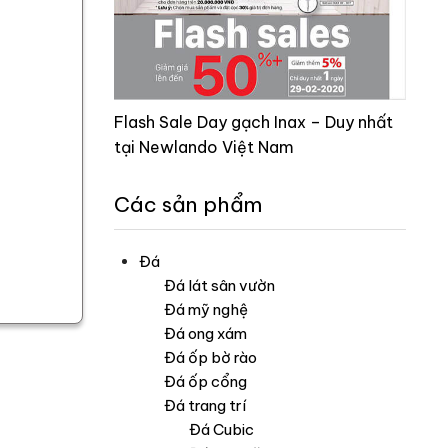
Flash Sale Day gạch Inax – Duy nhất
tại Newlando Việt Nam
Các sản phẩm
Đá
Đá lát sân vườn
Đá mỹ nghệ
Đá ong xám
Đá ốp bờ rào
Đá ốp cổng
Đá trang trí
Đá Cubic