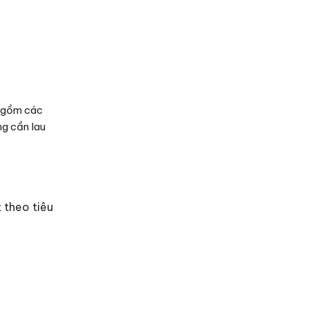
ủ gồm các
ng cần lau
 theo tiêu