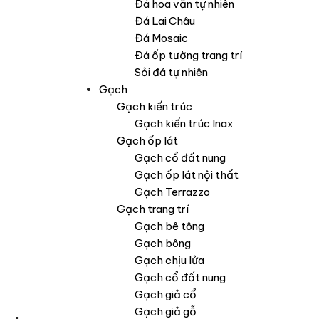
Đá hoa văn tự nhiên
Đá Lai Châu
Đá Mosaic
Đá ốp tường trang trí
Sỏi đá tự nhiên
Gạch
Gạch kiến trúc
Gạch kiến trúc Inax
Gạch ốp lát
Gạch cổ đất nung
Gạch ốp lát nội thất
Gạch Terrazzo
Gạch trang trí
Gạch bê tông
Gạch bông
Gạch chịu lửa
Gạch cổ đất nung
Gạch giả cổ
Gạch giả gỗ