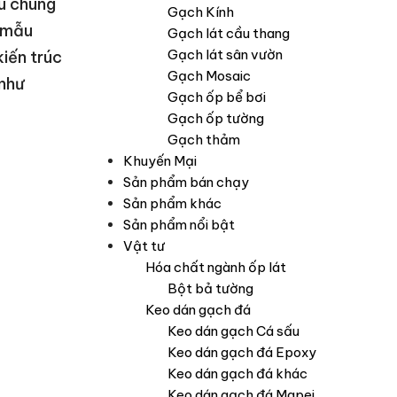
hu chung
Gạch Kính
g mẫu
Gạch lát cầu thang
Gạch lát sân vườn
kiến trúc
Gạch Mosaic
 như
Gạch ốp bể bơi
Gạch ốp tường
Gạch thảm
Khuyến Mại
Sản phẩm bán chạy
Sản phẩm khác
Sản phẩm nổi bật
Vật tư
Hóa chất ngành ốp lát
Bột bả tường
Keo dán gạch đá
Keo dán gạch Cá sấu
Keo dán gạch đá Epoxy
Keo dán gạch đá khác
Keo dán gạch đá Mapei