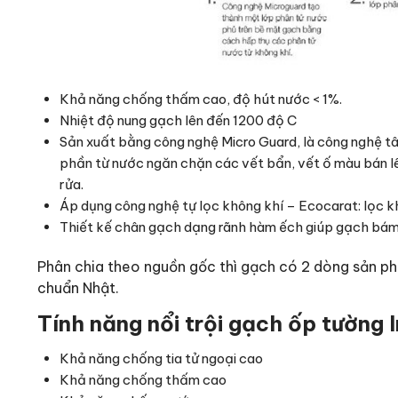
Khả năng chống thấm cao, độ hút nước < 1%.
Nhiệt độ nung gạch lên đến 1200 độ C
Sản xuất bằng công nghệ Micro Guard, là công nghệ tâ
phần từ nước ngăn chặn các vết bẩn, vết ố màu bán lê
rửa.
Áp dụng công nghệ tự lọc không khí – Ecocarat: lọc k
Thiết kế chân gạch dạng rãnh hàm ếch giúp gạch bám 
Phân chia theo nguồn gốc thì gạch có 2 dòng sản ph
chuẩn Nhật.
Tính năng nổi trội gạch ốp tường 
Khả năng chống tia tử ngoại cao
Khả năng chống thấm cao