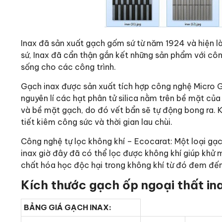
Inax đã sản xuất gạch gốm sứ từ năm 1924 và hiện là 
sứ, Inax đã cẩn thận gắn kết những sản phẩm với cô
sống cho các công trình.
Gạch inax được sản xuất tích hợp công nghệ Micro 
nguyên lí các hạt phân tử silica nằm trên bề mặt của
và bề mặt gạch, do đó vết bẩn sẽ tự động bong ra. 
tiết kiêm công sức và thời gian lau chùi.
Công nghệ tự lọc không khí – Ecocarat: Một loại gạc
inax giờ đây đã có thể lọc được không khí giúp khử 
chất hóa học độc hại trong không khí từ đó đem đến
Kích thước gạch ốp ngoại thất in
BẢNG GIÁ GẠCH INAX: