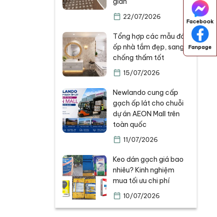
gian
22/07/2026
Facebook
Tổng hợp các mẫu đá
ốp nhà tắm đẹp, sang,
Fanpage
chống thấm tốt
15/07/2026
Newlando cung cấp
gạch ốp lát cho chuỗi
dự án AEON Mall trên
toàn quốc
11/07/2026
Keo dán gạch giá bao
nhiêu? Kinh nghiệm
mua tối ưu chi phí
10/07/2026