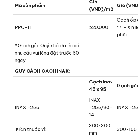
Giá
Mã sản phẩm
Giá (VN
(VND)/m2
Gạch ốp g
PPC-11
520.000
*7 – Xin l
phối
* Gạch góc Quý khách nếu có
nhu cầu vui lòng đặt trước 60
ngày
QUY CÁCH GẠCH INAX:
Gạch Inax
Gạch gó
45 x 95
INAX
INAX -255
-255/90-
INAX -2
14
300×300
Kích thước vỉ:
300×100
mm