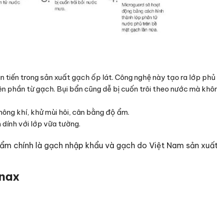
n tiến trong sản xuất gạch ốp lát. Công nghệ này tạo ra lớp ph
n phần từ gạch. Bụi bẩn cũng dễ bị cuốn trôi theo nước mà khô
hông khí, khử mùi hôi, cân bằng độ ẩm.
dính với lớp vữa tường.
ẩm chính là gạch nhập khẩu và gạch do Việt Nam sản xuất
Inax