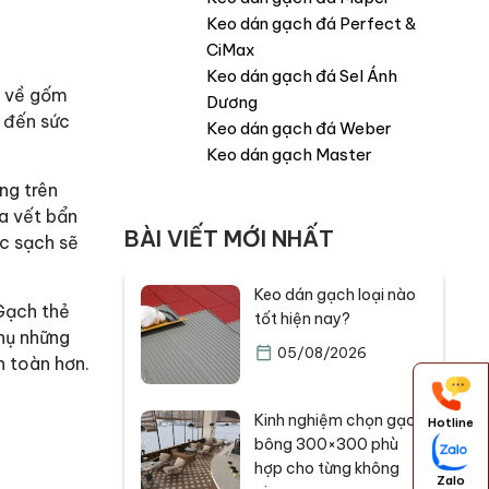
Keo dán gạch đá Perfect &
CiMax
Keo dán gạch đá Sel Ánh
m về gốm
Dương
m đến sức
Keo dán gạch đá Weber
Keo dán gạch Master
ng trên
ữa vết bẩn
BÀI VIẾT MỚI NHẤT
c sạch sẽ
Keo dán gạch loại nào
 Gạch thẻ
tốt hiện nay?
thụ những
05/08/2026
n toàn hơn.
Kinh nghiệm chọn gạch
Hotline
bông 300×300 phù
hợp cho từng không
Zalo