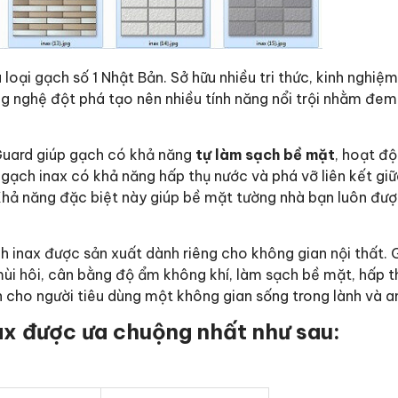
loại gạch số 1 Nhật Bản. Sở hữu nhiều tri thức, kinh nghiệ
ng nghệ đột phá tạo nên nhiều tính năng nổi trội nhằm đe
Guard giúp gạch có khả năng
tự làm sạch bề mặt
, hoạt độ
 gạch inax có khả năng hấp thụ nước và phá vỡ liên kết gi
Khả năng đặc biệt này giúp bề mặt tường nhà bạn luôn đượ
h inax được sản xuất dành riêng cho không gian nội thất.
mùi hôi, cân bằng độ ẩm không khí, làm sạch bề mặt, hấp 
 cho người tiêu dùng một không gian sống trong lành và a
ax được ưa chuộng nhất như sau: