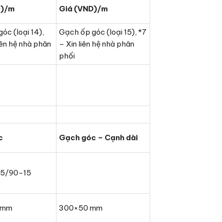
D)/m
Giá (VND)/m
óc (loại 14),
Gạch ốp góc (loại 15), *7
iên hệ nhà phân
– Xin liên hệ nhà phân
phối
c
Gạch góc – Cạnh dài
55/90-15
 mm
300×50 mm