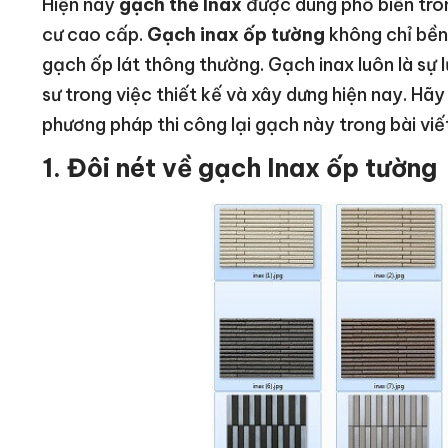
Hiện nay
gạch thẻ Inax
được dùng phổ biến tro
cư cao cấp.
Gạch inax ốp tường
không chỉ bền
gạch ốp lát thông thường. Gạch inax luôn là sự 
sư trong việc thiết kế và xây dưng hiện nay. Hã
phương pháp thi công lại gạch này trong bài viế
1. Đôi nét về gạch Inax ốp tường