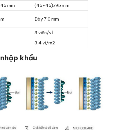
x45 mm
(45+45)x95 mm
mm
Dày 7.0 mm
3 viên/vỉ
2
3.4 vỉ/m2
 nhập khẩu