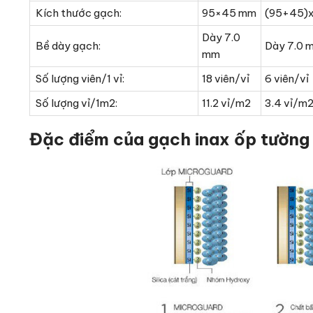
Kích thước gạch:
95×45 mm
(95+45)
Dày 7.0
Bề dày gạch:
Dày 7.0 
mm
Số lượng viên/1 vỉ:
18 viên/vỉ
6 viên/vỉ
Số lượng vỉ/1m2:
11.2 vỉ/m2
3.4 vỉ/m
Đặc điểm của gạch inax ốp tường