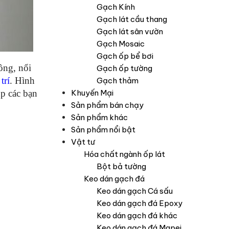
Gạch Kính
Gạch lát cầu thang
Gạch lát sân vườn
Gạch Mosaic
Gạch ốp bể bơi
ông, nổi
Gạch ốp tường
trí
. Hình
Gạch thảm
Khuyến Mại
úp các bạn
Sản phẩm bán chạy
Sản phẩm khác
Sản phẩm nổi bật
Vật tư
Hóa chất ngành ốp lát
Bột bả tường
Keo dán gạch đá
Keo dán gạch Cá sấu
Keo dán gạch đá Epoxy
Keo dán gạch đá khác
Keo dán gạch đá Mapei