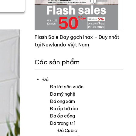
Flash Sale Day gạch Inax – Duy nhất
tại Newlando Việt Nam
Các sản phẩm
Đá
Đá lát sân vườn
Đá mỹ nghệ
Đá ong xám
Đá ốp bờ rào
Đá ốp cổng
Đá trang trí
Đá Cubic