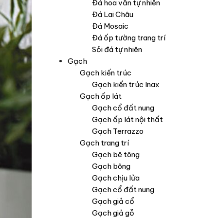
Đá hoa văn tự nhiên
Đá Lai Châu
Đá Mosaic
Đá ốp tường trang trí
Sỏi đá tự nhiên
Gạch
Gạch kiến trúc
Gạch kiến trúc Inax
Gạch ốp lát
Gạch cổ đất nung
Gạch ốp lát nội thất
Gạch Terrazzo
Gạch trang trí
Gạch bê tông
Gạch bông
Gạch chịu lửa
Gạch cổ đất nung
Gạch giả cổ
Gạch giả gỗ