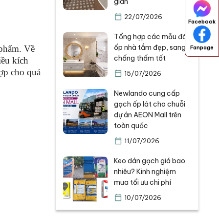
gian
22/07/2026
Facebook
Tổng hợp các mẫu đá
ốp nhà tắm đẹp, sang,
 phẩm. Về
Fanpage
chống thấm tốt
iều kích
ợp cho quá
15/07/2026
Newlando cung cấp
gạch ốp lát cho chuỗi
dự án AEON Mall trên
toàn quốc
11/07/2026
Keo dán gạch giá bao
nhiêu? Kinh nghiệm
mua tối ưu chi phí
10/07/2026