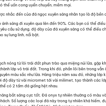
u có thể uốn cong uyển chuyển, mềm mại.
ược nhắc đến của đá ngọc xuyên sáng nhân tạo là độ bền 
 ánh sáng đi xuyên qua lên đến 90%. Các bạn có thể điều
yêu cầu sử dụng, độ dày của đá xuyên sáng có thể điều ch
sự lung linh, nổi bật.
 nóng từ lõi trái đất phun trào qua miệng núi lửa, gặp k
thành lớp vỏ trái đất. Trong khi đó, phần lõi bên trong vẫn
nguyên màu sắc như lửa. Hàng triệu năm sau đó, những lớp
ới độ dày từ vài micromet tới vài milimet, tạo thành các lớ
 thể có 2 tấm đá giống hệt nhau.
năng bắt sáng cực tốt. Đá onyx tự nhiên thường có màu v
ách. Số lượng các loại đá này trong tự nhiên khá hiếm, đ