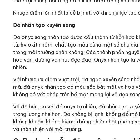
thác tại những nơi từng có núi lửa hoạt động như Mex
Nhược điểm lớn nhất là dễ bị nứt, vỡ khi chịu lực tá
Đá nhân tạo xuyên sáng
Đá onyx sáng nhân tạo được cấu thành từ hỗn hợp k
tử, hyroxit nhôm, chất tạo màu cùng một số phụ gia 
trong môi trường chân không. Các thành phần nguyê
hoa văn, đường vân nứt độc đáo. Onyx nhân tạo là vậ
nhiên.
Với những ưu điểm vượt trội, đá ngọc xuyên sáng nhâ
mã, đá onyx nhân tạo có màu sắc bắt mắt và hoa văn
không có vết ghép trên bề mặt mang lại vẻ đẹp sang
Về độ bền, so với đá onyx tự nhiên, đá nhân tạo xuy
trọng lượng nhẹ hơn. Đá không bị lạnh, không đổ mồ hô
kháng khuẩn, kháng kiềm, không chứa chất phóng xạ
và thân thiện với môi trường.