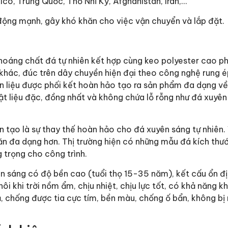
ico, Trung Quốc, Thổ Nhĩ Kỳ, Afghanistan, Iran,…
c động mạnh, gây khó khăn cho việc vận chuyển và lắp đặt.
hoáng chất đá tự nhiên kết hợp cùng keo polyester cao p
khác, đúc trên dây chuyền hiện đại theo công nghệ rung ép
n liệu được phối kết hoàn hảo tạo ra sản phẩm đa dạng v
t liệu đặc, đồng nhất và không chứa lỗ rỗng như đá xuyên
n tạo là sự thay thế hoàn hảo cho đá xuyên sáng tự nhiên
 đa dạng hơn. Thị trường hiện có những mẫu đá kích thướ
 trọng cho công trình.
ên sáng có độ bền cao (tuổi thọ 15-35 năm), kết cấu ổn đ
i khi trời nồm ẩm, chịu nhiệt, chịu lực tốt, có khả năng kh
, chống được tia cực tím, bền màu, chống ố bẩn, không b