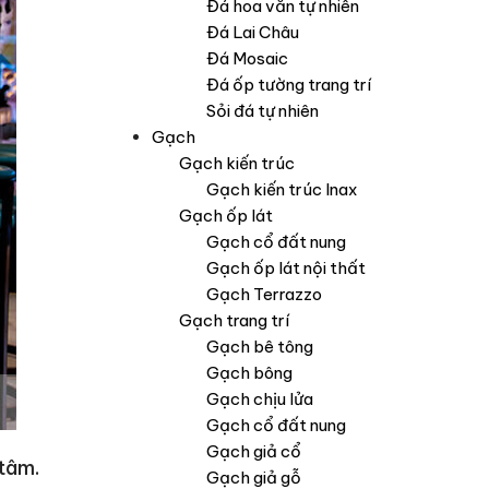
Đá hoa văn tự nhiên
Đá Lai Châu
Đá Mosaic
Đá ốp tường trang trí
Sỏi đá tự nhiên
Gạch
Gạch kiến trúc
Gạch kiến trúc Inax
Gạch ốp lát
Gạch cổ đất nung
Gạch ốp lát nội thất
Gạch Terrazzo
Gạch trang trí
Gạch bê tông
Gạch bông
Gạch chịu lửa
Gạch cổ đất nung
Gạch giả cổ
 tâm.
Gạch giả gỗ