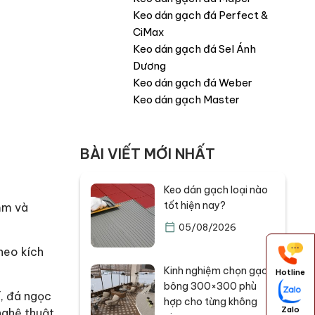
Keo dán gạch đá Perfect &
CiMax
Keo dán gạch đá Sel Ánh
Dương
Keo dán gạch đá Weber
Keo dán gạch Master
BÀI VIẾT MỚI NHẤT
Keo dán gạch loại nào
tốt hiện nay?
mm và
05/08/2026
heo kích
Kinh nghiệm chọn gạch
Hotline
bông 300×300 phù
í, đá ngọc
hợp cho từng không
Zalo
nghệ thuật