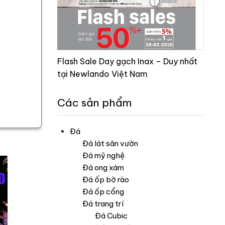
Flash Sale Day gạch Inax – Duy nhất
tại Newlando Việt Nam
Các sản phẩm
Đá
Đá lát sân vườn
Đá mỹ nghệ
Đá ong xám
Đá ốp bờ rào
Đá ốp cổng
Đá trang trí
Đá Cubic