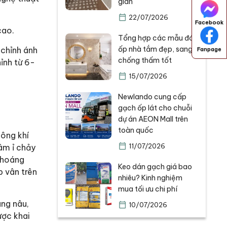
gian
22/07/2026
Facebook
cao.
Tổng hợp các mẫu đá
ốp nhà tắm đẹp, sang,
 chỉnh ánh
Fanpage
chống thấm tốt
ỉnh từ 6-
15/07/2026
Newlando cung cấp
gạch ốp lát cho chuỗi
dự án AEON Mall trên
toàn quốc
hông khí
11/07/2026
 âm ỉ chảy
 khoáng
Keo dán gạch giá bao
p vân trên
nhiêu? Kinh nghiệm
mua tối ưu chi phí
àng nâu,
10/07/2026
ược khai