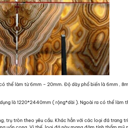
u có thể làm từ 6mm – 20mm. Độ dày phổ biến là 6mm , 8
 dụng là 1220*2440mm ( rộng*dài ). Ngoài ra có thể làm t
g, trụ tròn theo yêu cầu. Khác hẳn với các loại đá trang tr
ăng uốn cong. Vì thế, loại đá này mang đậm tính thẩm mỹ 