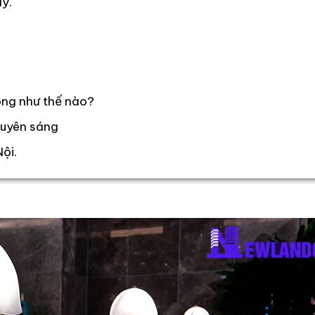
ay.
ộng như thế nào?
xuyên sáng
ội.