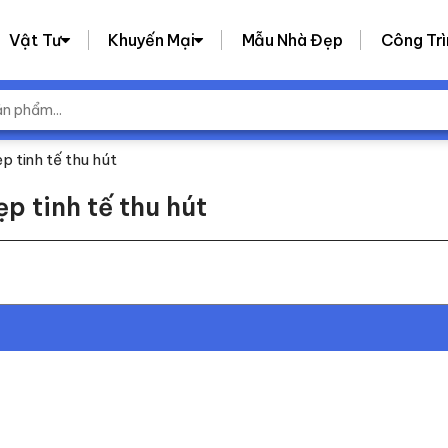
Vật Tư
Khuyến Mại
Mẫu Nhà Đẹp
Công Trì
p tinh tế thu hút
p tinh tế thu hút