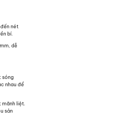
 đến nét
ền bí.
00mm, dễ
t sóng
ác nhau để
 mãnh liệt.
ệu sản