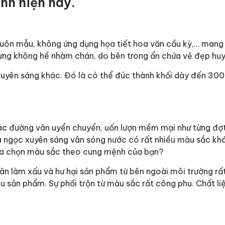
nh hiện nay.
uôn mẫu, không ứng dụng họa tiết hoa văn cầu kỳ,… mang
hưng không hề nhàm chán, do bên trong ẩn chứa vẻ đẹp huy
 xuyên sáng khác. Đó là có thể đúc thành khối dày đến 3
Các đường vân uyển chuyển, uốn lượn mềm mại như từng đợ
 ngọc xuyên sáng vân sóng nước có rất nhiều màu sắc kh
lựa chọn màu sắc theo cung mệnh của bạn?
ân làm xấu và hư hại sản phẩm từ bên ngoài môi trường rất
u sản phẩm. Sự phối trộn từ màu sắc rất công phu. Chất li