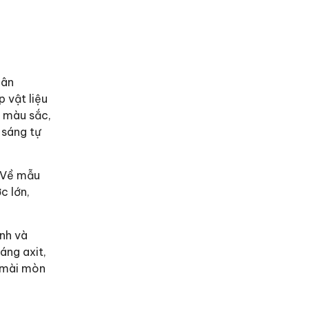
hân
 vật liệu
ề màu sắc,
 sáng tự
. Về mẫu
c lớn,
ịnh và
áng axit,
ị mài mòn