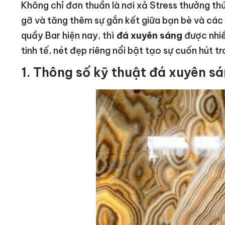
Không chỉ đơn thuần là nơi xả Stress thưởng th
gỡ và tăng thêm sự gắn kết giữa bạn bè và các đ
quầy Bar hiện nay, thì
đá xuyên sáng
được nhiều
tinh tế, nét đẹp riêng nổi bật tạo sự cuốn hút t
1. Thông số kỹ thuật đá xuyên s