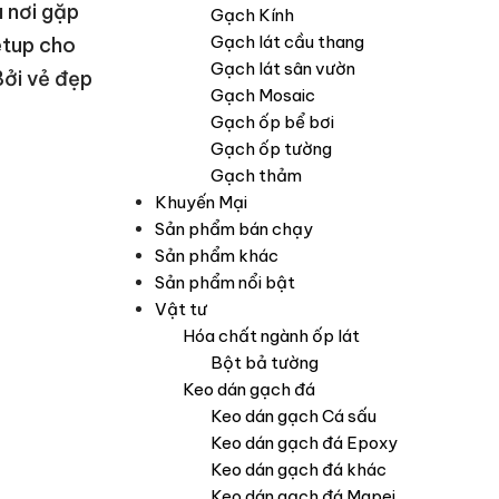
à nơi gặp
Gạch Kính
Gạch lát cầu thang
setup cho
Gạch lát sân vườn
Bởi vẻ đẹp
Gạch Mosaic
Gạch ốp bể bơi
Gạch ốp tường
Gạch thảm
Khuyến Mại
Sản phẩm bán chạy
Sản phẩm khác
Sản phẩm nổi bật
Vật tư
Hóa chất ngành ốp lát
Bột bả tường
Keo dán gạch đá
Keo dán gạch Cá sấu
Keo dán gạch đá Epoxy
Keo dán gạch đá khác
Keo dán gạch đá Mapei