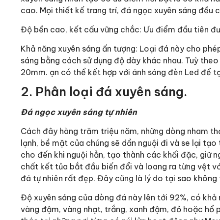
cao. Mọi thiết kế trang trí, đá ngọc xuyên sáng đề
Độ bền cao, kết cấu vững chắc: Ưu điểm đầu tiên đ
Khả năng xuyên sáng ấn tượng: Loại đá này cho phép
sáng bằng cách sử dụng độ dày khác nhau. Tuỳ theo 
20mm. ạn có thể kết hợp với ánh sáng đèn Led để tạo 
2. Phân loại đá xuyên sáng.
Đá ngọc xuyên sáng tự nhiên
Cách đây hàng trăm triệu năm, những dòng nham thạch
lạnh, bề mặt của chúng sẽ dần nguội đi và se lại tạo 
cho đến khi nguội hẳn, tạo thành các khối đặc, giữ 
chất kết tủa bắt đầu biến đổi và loang ra từng vệt v
đá tự nhiên rất đẹp. Đây cũng là lý do tại sao không
Độ xuyên sáng của dòng đá này lên tới 92%, có khả 
vàng đậm, vàng nhạt, trắng, xanh đậm, đỏ hoặc hổ ph