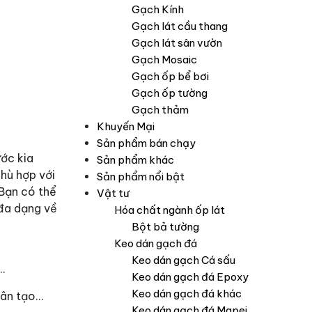
Gạch Kính
Gạch lát cầu thang
Gạch lát sân vườn
Gạch Mosaic
Gạch ốp bể bơi
Gạch ốp tường
Gạch thảm
Khuyến Mại
Sản phẩm bán chạy
ước kia
Sản phẩm khác
hù hợp với
Sản phẩm nổi bật
 Bạn có thể
Vật tư
 đa dạng về
Hóa chất ngành ốp lát
Bột bả tường
Keo dán gạch đá
Keo dán gạch Cá sấu
…
Keo dán gạch đá Epoxy
Keo dán gạch đá khác
hân tạo…
Keo dán gạch đá Mapei