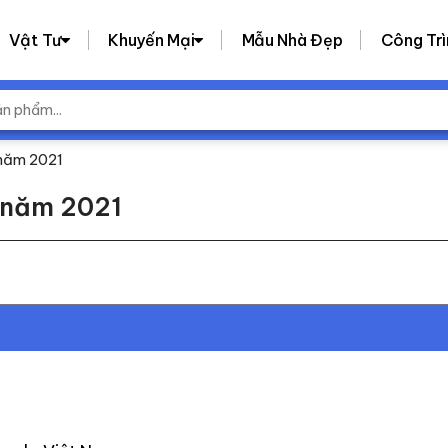
Vật Tư
Khuyến Mại
Mẫu Nhà Đẹp
Công Trì
 năm 2021
í năm 2021
n