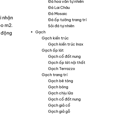
Đá hoa văn tự nhiên
Đá Lai Châu
Đá Mosaic
i nhận
Đá ốp tường trang trí
eo m2.
Sỏi đá tự nhiên
Gạch
o động
Gạch kiến trúc
Gạch kiến trúc Inax
Gạch ốp lát
Gạch cổ đất nung
Gạch ốp lát nội thất
Gạch Terrazzo
Gạch trang trí
Gạch bê tông
Gạch bông
Gạch chịu lửa
Gạch cổ đất nung
Gạch giả cổ
Gạch giả gỗ