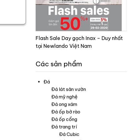
Flash Sale Day gạch Inax – Duy nhất
tại Newlando Việt Nam
Các sản phẩm
Đá
Đá lát sân vườn
Đá mỹ nghệ
Đá ong xám
Đá ốp bờ rào
Đá ốp cổng
Đá trang trí
Đá Cubic