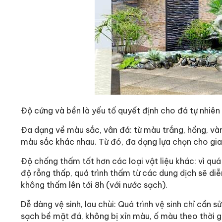
Độ cứng và bền là yếu tố quyết định cho đá tự nhiên
Đa dạng về màu sắc, vân đá: từ màu trắng, hồng, vàn
màu sắc khác nhau. Từ đó, đa dạng lựa chọn cho gia
Độ chống thấm tốt hơn các loại vật liệu khác: vì quá
độ rỗng thấp, quá trình thấm từ các dung dịch sẽ di
không thấm lên tới 8h (với nước sạch).
Dễ dàng vệ sinh, lau chùi: Quá trình vệ sinh chỉ cần
sạch bề mặt đá, không bị xỉn màu, ố màu theo thời g