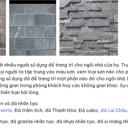
ất nhiều người sử dụng để trang trí cho ngôi nhà của họ. Tr
ọi người ta tập trung vào màu sơn, xem loại sơn nào cho p
ng sử dụng đá để trang trí một phần nào đó cho ngôi nhà.
không gian trong phòng khách hay các không gian khác. Sự
hiến bạn hài lòng.
iên và đá nhân tạo:
ranite
, Đá trầm tích, đá Thanh Hóa, Đá cubic,
đá Lai Châu
 tạo, đá granite nhân tạo, đá nhựa nhân tạo, đá xi măng n