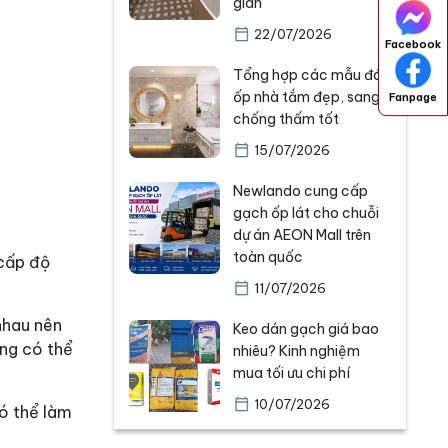
gian
22/07/2026
Facebook
Tổng hợp các mẫu đá
ốp nhà tắm đẹp, sang,
Fanpage
chống thấm tốt
15/07/2026
Newlando cung cấp
gạch ốp lát cho chuỗi
dự án AEON Mall trên
toàn quốc
 cấp độ
11/07/2026
 nhau nên
Keo dán gạch giá bao
úng có thể
nhiêu? Kinh nghiệm
mua tối ưu chi phí
10/07/2026
có thể làm