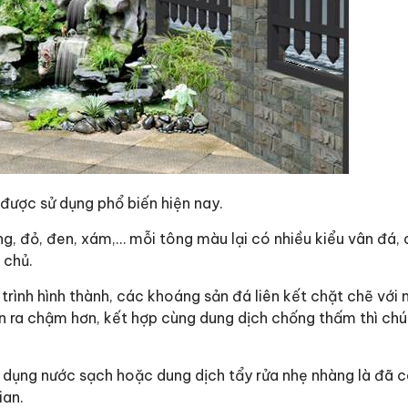
 được sử dụng phổ biến hiện nay.
g, đỏ, đen, xám,… mỗi tông màu lại có nhiều kiểu vân đá,
 chủ.
 trình hình thành, các khoáng sản đá liên kết chặt chẽ với
ễn ra chậm hơn, kết hợp cùng dung dịch chống thấm thì ch
 sử dụng nước sạch hoặc dung dịch tẩy rửa nhẹ nhàng là đã 
ian.