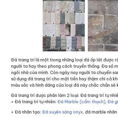
Đá trang trí là một trong những loại đá ốp lát được r
người ta hay theo phong cách truyền thống. Đa số m
ngôi nhà của mình. Còn ngày nay người ta chuyển sa
sử dụng đá trang trí cho mặt tiền hay thậm chí cả 
màu sắc và hình dáng của loại đá này chắc chắn sẽ k
Đá trang trí được phân làm 2 loại: Đá trang trí tự nh
+ Đá trang trí tự nhiên:
Đá Marble (cẩm thạch)
,
Đá g
+ Đá nhân tạo:
Đá xuyên sáng onyx
, đá marble nhân