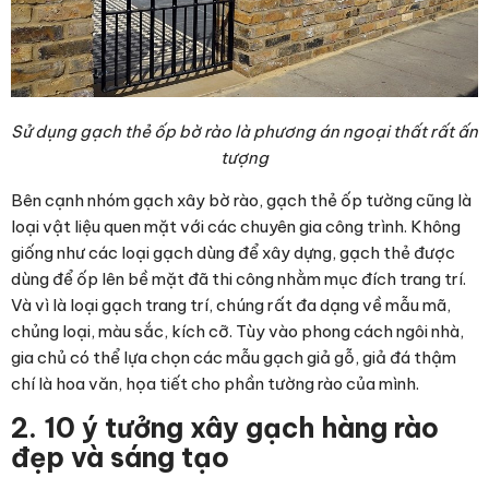
Sử dụng gạch thẻ ốp bờ rào là phương án ngoại thất rất ấn
tượng
Bên cạnh nhóm
gạch xây bờ rào
, gạch thẻ ốp tường cũng là
loại vật liệu quen mặt với các chuyên gia công trình. Không
giống như các loại gạch dùng để xây dựng, gạch thẻ được
dùng để ốp lên bề mặt đã thi công nhằm mục đích trang trí.
Và vì là loại gạch trang trí, chúng rất đa dạng về mẫu mã,
chủng loại, màu sắc, kích cỡ. Tùy vào phong cách ngôi nhà,
gia chủ có thể lựa chọn các mẫu gạch giả gỗ, giả đá thậm
chí là hoa văn, họa tiết cho phần tường rào của mình.
2. 10 ý tưởng xây gạch hàng rào
đẹp và sáng tạo