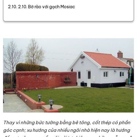
2.10. Bờ rào với gạch Mosiac
Thay vì những bức tường bằng bê tông, cốt thép có phần
góc cạnh; xu hướng của nhiều ngôi nhà hiện nay là hướng