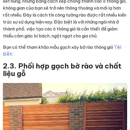
sét nung, nhưng bằng cách xếp chồng thành các ô thông gió,
không gian của bạn sẽ trở nên thông thoáng và mới lạ hơn
rất nhiều. Đây là cách thi công tường rào được rất nhiều kiến
trúc sư sử dụng hiện nay. Đặc biệt là với những ngôi nhà ở
thành phố, việc tạo các ô thông gió là cần thiết để giảm
thiểu cảm giác bí bách, ngột ngạt cho gia chủ.
Bạn có thể tham khảo mẫu gạch xây bờ rào thông gió
TẠI
ĐÂY
.
2.3. Phối hợp gạch bờ rào và chất
liệu gỗ