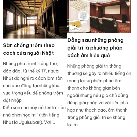
Đằng sau những phòng
Sàn chống trộm theo
giải trí là phương pháp
cách của người Nhật
cách âm hiệu quả
Những phát minh sáng tạo,
Những phòng giải trí thông
độc đáo, từ thế kỷ 17, người
thường sẽ gây ra nhiều tiếng ồn
Nhật đã nghĩ ra cách làm sàn
mang lại sự phiền phức âm
nhà báo động tại những khu
thanh cho không gian bên
vực trọng yếu để phòng trộm
ngoài nhưng nếu gia chủ dùng
đột nhập.
đúng giải pháp và vật liệu phù
Kiểu sàn nhà này có tên là “sàn
hợp như thạch cao, âm thanh
nhà chim họa mi” (tên tiếng
trong phòng giải trí sẽ không
Nhật là Uguisubari). Với …
lọt ra …