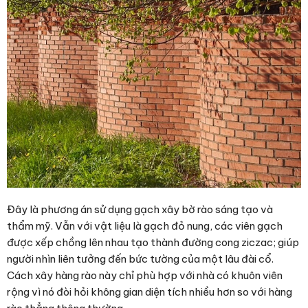
Đây là phương án sử dụng
gạch xây bờ rào
sáng tạo và
thẩm mỹ. Vẫn với vật liệu là gạch đỏ nung, các viên gạch
được xếp chồng lên nhau tạo thành đường cong ziczac; giúp
người nhìn liên tưởng đến bức tường của một lâu đài cổ.
Cách xây hàng rào này chỉ phù hợp với nhà có khuôn viên
rộng vì nó đòi hỏi không gian diện tích nhiều hơn so với hàng