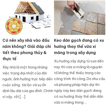
Có nên xây nhà vào đầu
Keo dán gạch đang có xu
năm không? Giải đáp chi
hướng thay thế vữa xi
tiết theo phong thủy &
măng trong xây dựng
thực tế
Xu hướng xây dựng từ xưa đến
nay thì vữa xi măng là nguyên
Xây nhà là một trong những
tố không thể thiếu trong các
việc trọng đại nhất của đời
công trình thi công. Do nhu cầu
người, ảnh hưởng trực tiếp đến
và phương pháp hiện đại thì
cuộc sống, tài lộc và sự ổn
ngày nay keo dán gạch đang
định lâu dài của gia đình. Chính
có xu hướng thay thế dần dần
vì vậy, rất […]
vữa xi măng trong …