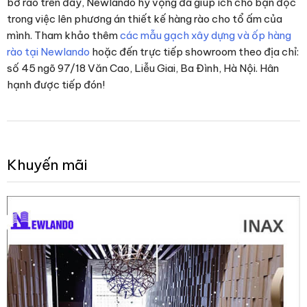
bờ rào
trên đây, Newlando hy vọng đã giúp ích cho bạn đọc
trong việc lên phương án thiết kế hàng rào cho tổ ấm của
mình. Tham khảo thêm
các mẫu gạch xây dựng và ốp hàng
rào tại Newlando
hoặc đến trực tiếp showroom theo địa chỉ:
số 45 ngõ 97/18 Văn Cao, Liễu Giai, Ba Đình, Hà Nội. Hân
hạnh được tiếp đón!
Khuyến mãi