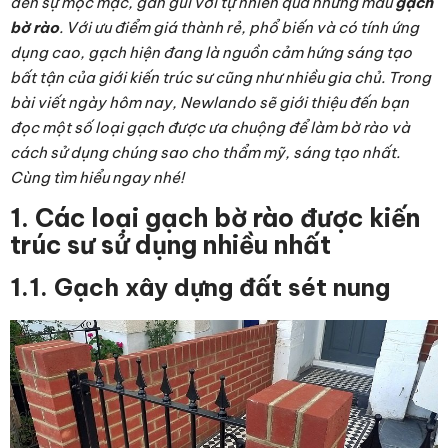
đến sự mộc mạc, gần gũi với tự nhiên qua những mẫu
gạch
bờ rào
. Với ưu điểm giá thành rẻ, phổ biến và có tính ứng
dụng cao, gạch hiện đang là nguồn cảm hứng sáng tạo
bất tận của giới kiến trúc sư cũng như nhiều gia chủ. Trong
bài viết ngày hôm nay, Newlando sẽ giới thiệu đến bạn
đọc một số loại gạch được ưa chuộng để làm bờ rào và
cách sử dụng chúng sao cho thẩm mỹ, sáng tạo nhất.
Cùng tìm hiểu ngay nhé!
1. Các loại gạch bờ rào được kiến
trúc sư sử dụng nhiều nhất
1.1. Gạch xây dựng đất sét nung