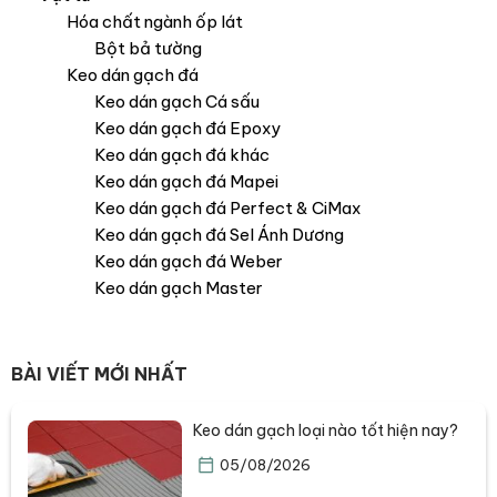
Hóa chất ngành ốp lát
Bột bả tường
Keo dán gạch đá
Keo dán gạch Cá sấu
Keo dán gạch đá Epoxy
Keo dán gạch đá khác
Keo dán gạch đá Mapei
Keo dán gạch đá Perfect & CiMax
Keo dán gạch đá Sel Ánh Dương
Keo dán gạch đá Weber
Keo dán gạch Master
BÀI VIẾT MỚI NHẤT
Keo dán gạch loại nào tốt hiện nay?
05/08/2026