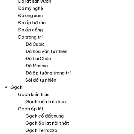
Đá lát sân vườn
Đá mỹ nghệ
Đá ong xám
Đá ốp bờ rào
Đá ốp cổng
Đá trang trí
Đá Cubic
Đá hoa văn tự nhiên
Đá Lai Châu
Đá Mosaic
Đá ốp tường trang trí
Sỏi đá tự nhiên
Gạch
Gạch kiến trúc
Gạch kiến trúc Inax
Gạch ốp lát
Gạch cổ đất nung
Gạch ốp lát nội thất
Gạch Terrazzo