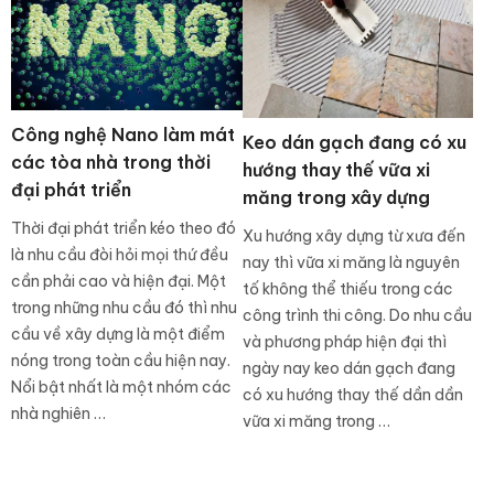
Công nghệ Nano làm mát
Keo dán gạch đang có xu
các tòa nhà trong thời
hướng thay thế vữa xi
đại phát triển
măng trong xây dựng
Thời đại phát triển kéo theo đó
Xu hướng xây dựng từ xưa đến
là nhu cầu đòi hỏi mọi thứ đều
nay thì vữa xi măng là nguyên
cần phải cao và hiện đại. Một
tố không thể thiếu trong các
trong những nhu cầu đó thì nhu
công trình thi công. Do nhu cầu
cầu về xây dựng là một điểm
và phương pháp hiện đại thì
nóng trong toàn cầu hiện nay.
ngày nay keo dán gạch đang
Nổi bật nhất là một nhóm các
có xu hướng thay thế dần dần
nhà nghiên …
vữa xi măng trong …