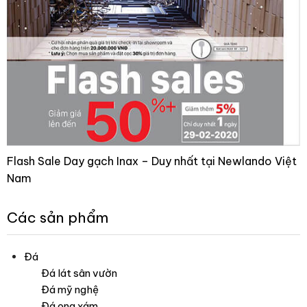
Flash Sale Day gạch Inax – Duy nhất tại Newlando Việt
Nam
Các sản phẩm
Đá
Đá lát sân vườn
Đá mỹ nghệ
Đá ong xám