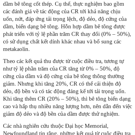
dầm bê tông cốt thép. Cụ thể, thực nghiệm bao gồm
các đánh giá về tác động của CR tới khả năng chịu
uốn, nứt, đáp ứng tải trọng lệch, độ dẻo, độ cứng của
dầm, biến dạng bê tông. Hỗn hợp dầm bê tông được
phát triển với tỷ lệ phần trăm CR thay đổi (0% – 50%),
có sử dụng chất kết dính khác nhau và bổ sung các
metakaolin.
Theo các kết quả thu được từ cuộc điều tra, tương tự
như tỷ lệ phần trăm của CR tăng từ 0% – 50%, độ
cứng của dầm và độ cứng của bê tông thông thường
giảm. Nhưng khi tăng 20%, CR có thể cải thiện độ
dẻo, độ bền và có tác động đáng kể tới tải trọng uốn.
Khi tăng thêm CR (20% – 50%), thì bê tông biến dạng
cao và hấp thụ nhiều năng lượng hơn, nên dẫn đến việc
giảm độ dẻo và độ bền của dầm được thử nghiệm.
Các nhà nghiên cứu thuộc Đại học Memorial,
Newfoundland tin rằng, những kết quả từ cuộc điều tra