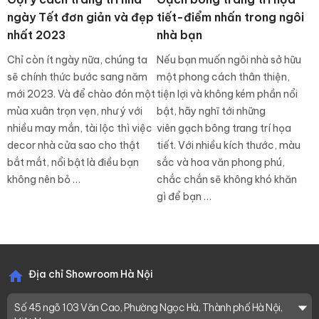
ngày Tết đơn giản và đẹp
tiết-điểm nhấn trong ngôi
nhất 2023
nhà bạn
Chỉ còn ít ngày nữa, chúng ta
Nếu bạn muốn ngôi nhà sở hữu
sẽ chính thức bước sang năm
một phong cách thân thiện,
mới 2023. Và để chào đón một
tiện lợi và không kém phần nổi
mùa xuân trọn vẹn, như ý với
bật, hãy nghĩ tới những
nhiều may mắn, tài lộc thì việc
viên gạch bông trang trí họa
decor nhà cửa sao cho thật
tiết. Với nhiều kích thước, màu
bắt mắt, nổi bật là điều bạn
sắc và hoa văn phong phú,
không nên bỏ …
chắc chắn sẽ không khó khăn
gì để bạn …
Địa chỉ Showroom Hà Nội
Số 45 ngõ 103 Văn Cao, Phường Ngọc Hà, Thành phố Hà Nội,