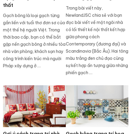
thất
Trong bài viết này,
NewlandJSC chia sẻ với bạn
Gạch bông là loại gạch từng
đọc bài viết về một ngôi nhà
gắn liền với tuổi thơ đơn sơ của
có lối thiết kế nội thất kết hợp
một thế hệ người Việt. Trong
giữa phong cách
thời bao cấp, bạn có thể bắt
Contemporary (đương đại) và
gặp nền gạch bông ở nhiều tòa
Scandinavia (Bắc Âu). Hai tông
nhà văn phòng, khách sạn hay
màu trắng đen chủ đạo cùng
công trình kiến trúc mà người
sự kết hợp ấn tượng giữa những
Pháp xây dựng ở …
phiến gạch …
Gợi ý cách trang trí nhà
Gạch bông trang trí họa