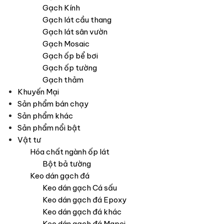
Gạch Kính
Gạch lát cầu thang
Gạch lát sân vườn
Gạch Mosaic
Gạch ốp bể bơi
Gạch ốp tường
Gạch thảm
Khuyến Mại
Sản phẩm bán chạy
Sản phẩm khác
Sản phẩm nổi bật
Vật tư
Hóa chất ngành ốp lát
Bột bả tường
Keo dán gạch đá
Keo dán gạch Cá sấu
Keo dán gạch đá Epoxy
Keo dán gạch đá khác
Keo dán gạch đá Mapei