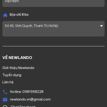
Việt Nam
Địa chỉ Kho
Số 46, Vĩnh Quỳnh, Thanh Trì, Hà Nội
VỀ NEWLANDO
Giới thiệu Newlando
Tuyển dụng
Liên hệ
Hotline:
0981958228
newlando.vn@gmail.com