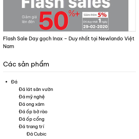
Flash Sale Day gạch Inax – Duy nhất tại Newlando Việt
Nam
Các sản phẩm
Đá
Đá lát sân vườn
Đá mỹ nghệ
Đá ong xám
Đá ốp bờ rào
Đá ốp cổng
Đá trang trí
Đá Cubic