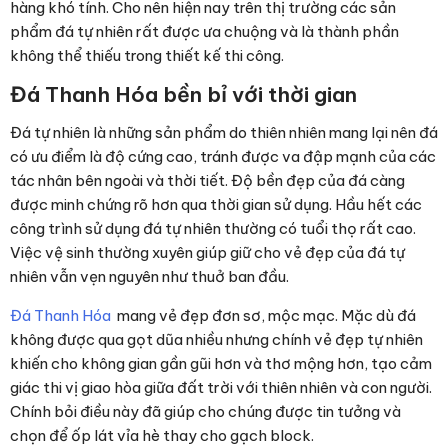
hàng khó tính. Cho nên hiện nay trên thị trường các sản
phẩm đá tự nhiên rất được ưa chuộng và là thành phần
không thể thiếu trong thiết kế thi công.
Đá Thanh Hóa bền bỉ với thời gian
Đá tự nhiên là những sản phẩm do thiên nhiên mang lại nên đá
có ưu điểm là độ cứng cao, tránh được va đập mạnh của các
tác nhân bên ngoài và thời tiết. Độ bền đẹp của đá càng
được minh chứng rõ hơn qua thời gian sử dụng. Hầu hết các
công trình sử dụng đá tự nhiên thường có tuổi thọ rất cao.
Việc vệ sinh thường xuyên giúp giữ cho vẻ đẹp của đá tự
nhiên vẫn vẹn nguyên như thuở ban đầu.
Đá Thanh Hóa
mang vẻ đẹp đơn sơ, mộc mạc. Mặc dù đá
không được qua gọt dũa nhiều nhưng chính vẻ đẹp tự nhiên
khiến cho không gian gần gũi hơn và thơ mộng hơn, tạo cảm
giác thi vị giao hòa giữa đất trời với thiên nhiên và con người.
Chính bỏi điều này đã giúp cho chúng được tin tưởng và
chọn để ốp lát vỉa hè thay cho gạch block.