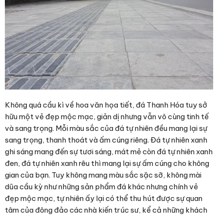
Không quá cầu kì về hoa văn họa tiết, đá Thanh Hóa tuy sở
hữu một vẻ đẹp mộc mạc, giản dị nhưng vẫn vô cùng tinh tế
và sang trọng. Mỗi màu sắc của đá tự nhiên đều mang lại sự
sang trọng, thanh thoát và ấm cúng riêng. Đá tự nhiên xanh
ghi sáng mang đến sự tươi sáng, mát mẻ còn đá tự nhiên xanh
đen, đá tự nhiên xanh rêu thì mang lại sự ấm cúng cho không
gian của bạn. Tuy không mang màu sắc sặc sỡ, không mài
dũa cầu kỳ như những sản phẩm đá khác nhưng chính vẻ
đẹp mộc mạc, tự nhiên ấy lại có thể thu hút được sự quan
tâm của đông đảo các nhà kiến trúc sư, kể cả những khách