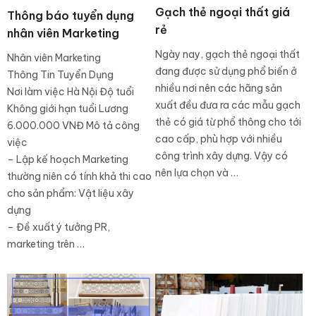
Gạch thẻ ngoại thất giá
Thông báo tuyển dụng
rẻ
nhân viên Marketing
Ngày nay, gạch thẻ ngoại thất
Nhân viên Marketing
đang được sử dụng phổ biến ở
Thông Tin Tuyển Dụng
nhiều nơi nên các hãng sản
Nơi làm việc Hà Nội Độ tuổi
xuất đều đưa ra các mẫu gạch
Không giới hạn tuổi Lương
thẻ có giá từ phổ thông cho tới
6.000.000 VNĐ Mô tả công
cao cấp, phù hợp với nhiều
việc
công trình xây dựng. Vậy có
– Lập kế hoạch Marketing
nên lựa chọn và …
thường niên có tính khả thi cao
cho sản phẩm: Vật liệu xây
dựng
– Đề xuất ý tưởng PR,
marketing trên …