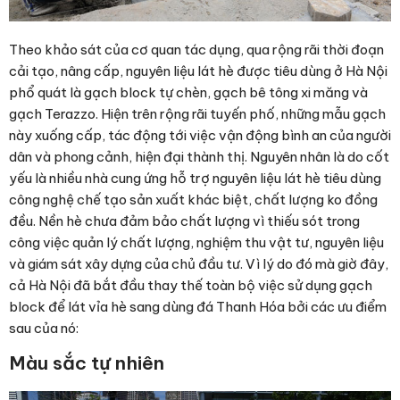
Theo khảo sát của cơ quan tác dụng, qua rộng rãi thời đoạn
cải tạo, nâng cấp, nguyên liệu lát hè được tiêu dùng ở Hà Nội
phổ quát là gạch block tự chèn, gạch bê tông xi măng và
gạch Terazzo. Hiện trên rộng rãi tuyến phố, những mẫu gạch
này xuống cấp, tác động tới việc vận động bình an của người
dân và phong cảnh, hiện đại thành thị. Nguyên nhân là do cốt
yếu là nhiều nhà cung ứng hỗ trợ nguyên liệu lát hè tiêu dùng
công nghệ chế tạo sản xuất khác biệt, chất lượng ko đồng
đều. Nền hè chưa đảm bảo chất lượng vì thiếu sót trong
công việc quản lý chất lượng, nghiệm thu vật tư, nguyên liệu
và giám sát xây dựng của chủ đầu tư. Vì lý do đó mà giờ đây,
cả Hà Nội đã bắt đầu thay thế toàn bộ việc sử dụng gạch
block để lát vỉa hè sang dùng đá Thanh Hóa bởi các ưu điểm
sau của nó:
Màu sắc tự nhiên