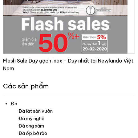
Flash Sale Day gạch Inax – Duy nhất tại Newlando Việt
Nam
Các sản phẩm
Đá
Đá lát sân vườn
Đá mỹ nghệ
Đá ong xám
Đá ốp bờ rào