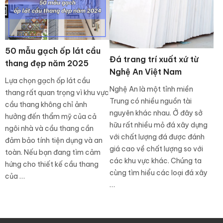
50 mẫu gạch ốp lát cầu
Đá trang trí xuất xứ từ
thang đẹp năm 2025
Nghệ An Việt Nam
Lựa chọn gạch ốp lát cầu
Nghệ An là một tỉnh miền
thang rất quan trọng vì khu vực
Trung có nhiều nguồn tài
cầu thang không chỉ ảnh
nguyên khác nhau. Ở đây sở
hưởng đến thẩm mỹ của cả
hữu rất nhiều mỏ đá xây dựng
ngôi nhà và cầu thang cần
với chất lượng đá được đánh
đảm bảo tính tiện dụng và an
giá cao về chất lượng so với
toàn. Nếu bạn đang tìm cảm
các khu vực khác. Chúng ta
hứng cho thiết kế cầu thang
cùng tìm hiểu các loại đá xây
của …
…