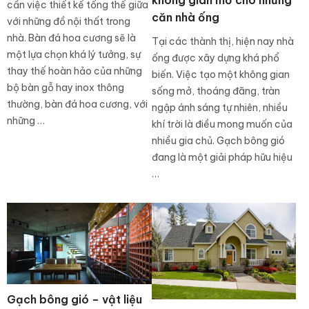
không gian mở cho những
cần việc thiết kế tổng thể giữa
căn nhà ống
với những đồ nội thất trong
nhà. Bàn đá hoa cương sẽ là
Tại các thành thị, hiện nay nhà
một lựa chọn khá lý tưởng, sự
ống được xây dựng khá phổ
thay thế hoàn hảo của những
biến. Việc tạo một không gian
bộ bàn gỗ hay inox thông
sống mở, thoáng đãng, tràn
thường, bàn đá hoa cương, với
ngập ánh sáng tự nhiên, nhiều
những …
khí trời là điều mong muốn của
nhiều gia chủ. Gạch bông gió
đang là một giải pháp hữu hiệu
…
Gạch bông gió – vật liệu