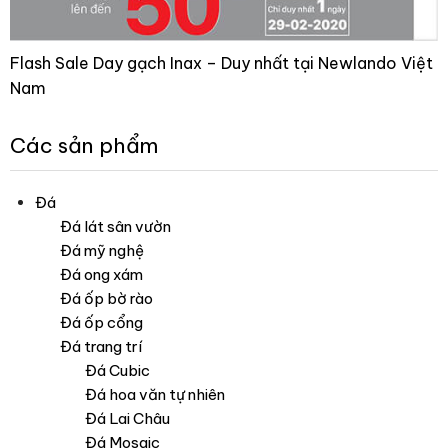
Flash Sale Day gạch Inax – Duy nhất tại Newlando Việt
Nam
Các sản phẩm
Đá
Đá lát sân vườn
Đá mỹ nghệ
Đá ong xám
Đá ốp bờ rào
Đá ốp cổng
Đá trang trí
Đá Cubic
Đá hoa văn tự nhiên
Đá Lai Châu
Đá Mosaic