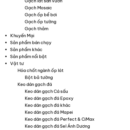
Gạch lát sân vườn
Gạch Mosaic
Gạch ốp bể bơi
Gạch ốp tường
Gạch thảm
Khuyến Mại
Sản phẩm bán chạy
Sản phẩm khác
Sản phẩm nổi bật
Vật tư
Hóa chất ngành ốp lát
Bột bả tường
Keo dán gạch đá
Keo dán gạch Cá sấu
Keo dán gạch đá Epoxy
Keo dán gạch đá khác
Keo dán gạch đá Mapei
Keo dán gạch đá Perfect & CiMax
Keo dán gạch đá Sel Ánh Dương