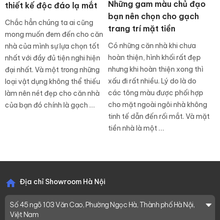
Những gam màu chủ đạo
thiết kế độc đáo lạ mắt
bạn nên chọn cho gạch
Chắc hẳn chúng ta ai cũng
trang trí mặt tiền
mong muốn đem đến cho căn
Có những căn nhà khi chưa
nhà của mình sự lựa chọn tốt
hoàn thiện, hình khối rất đẹp
nhất với đầy đủ tiện nghi hiện
nhưng khi hoàn thiện xong thì
đại nhất. Và một trong những
xấu đi rất nhiều. Lý do là do
loại vật dụng không thể thiếu
các tông màu được phối hợp
làm nên nét đẹp cho căn nhà
cho mặt ngoài ngôi nhà không
của bạn đó chính là gạch …
tinh tế dẫn đến rối mắt. Và mặt
tiền nhà là một …
Địa chỉ Showroom Hà Nội
Số 45 ngõ 103 Văn Cao, Phường Ngọc Hà, Thành phố Hà Nội,
Việt Nam