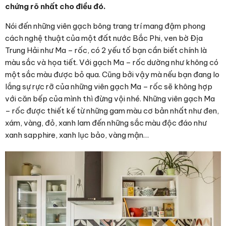
chứng rõ nhất cho điều đó.
Nói đến những viên gạch bông trang trí mang đậm phong
cách nghệ thuật của một đất nước Bắc Phi, ven bờ Địa
Trung Hải như Ma – rốc, có 2 yếu tố bạn cần biết chính là
màu sắc và họa tiết. Với gạch Ma – rốc dường như không có
một sắc màu được bỏ qua. Cũng bởi vậy mà nếu bạn đang lo
lắng sự rực rỡ của những viên gạch Ma – rốc sẽ không hợp
với căn bếp của mình thì đừng vội nhé. Những viên gạch Ma
– rốc được thiết kế từ những gam màu cơ bản nhất như đen,
xám, vàng, đỏ, xanh lam đến những sắc màu độc đáo như
xanh sapphire, xanh lục bảo, vàng mận…