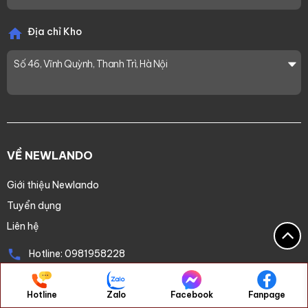
Địa chỉ Kho
Số 46, Vĩnh Quỳnh, Thanh Trì, Hà Nội
VỀ NEWLANDO
Giới thiệu Newlando
Tuyển dụng
Liên hệ
Hotline:
0981958228
newlando.vn@gmail.com
Hotline
Zalo
Facebook
Fanpage
Chat Facebook