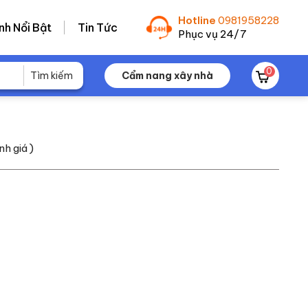
Hotline
0981958228
nh Nổi Bật
Tin Tức
Phục vụ 24/7
0
Cẩm nang xây nhà
nh giá )