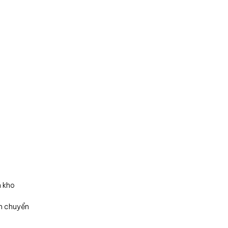
n kho
n chuyển