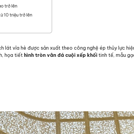
o trở lên
 10 triệu trở lên
h lát vỉa hè được sản xuất theo công nghệ ép thủy lực hi
h, họa tiết
hình tròn vân đá cuội xếp khối
tinh tế, mẫu gạ