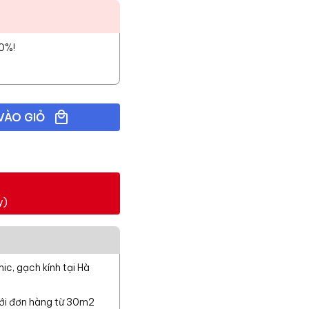
10%!
VÀO GIỎ
y)
c, gạch kính tại Hà
với đơn hàng từ 30m2