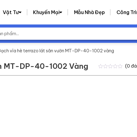
Vật Tư
Khuyến Mại
Mẫu Nhà Đẹp
Công Trì
Gạch vỉa hè terrazo lát sân vườn MT-DP-40-1002 vàng
ườn MT-DP-40-1002 Vàng
(
0
đá
0
0
trên
5
dựa
trên
đánh
giá