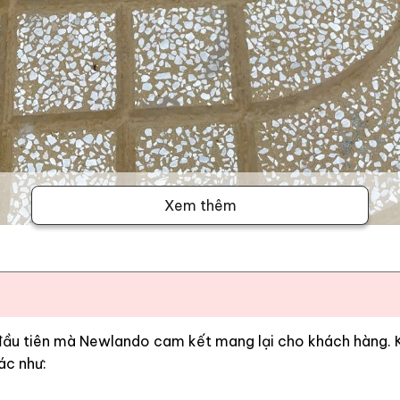
Xem thêm
 đầu tiên mà Newlando cam kết mang lại cho khách hàng. Kh
Thông tin chi tiết
ác như:
MT-DP-40-1002 vàng