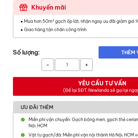
Khuyến mãi
Mua hơn 50m² gạch ốp lát, nhận ngay ưu đãi giảm giá 
Giao hàng tận chân công trình
Số lượng:
THÊM 
-
+
YÊU CẦU TƯ VẤN
(Để lại SĐT. Newlando sẽ gọi lại nga
ƯU ĐÃI THÊM
Miễn phí vận chuyển: Gạch bông men, gạch thẻ cerami
Nội, HCM
Vật tư gạch/đá: Miễn phí vận nội thành Hà Nội, HCM 