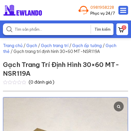
0981958228
Phục vụ 24/7
0
Trang chủ
/
Gạch
/
Gạch trang trí
/
Gạch ốp tường
/
Gạch
thẻ
/ Gạch trang trí định hình 30×60 MT-NSR119A
Gạch Trang Trí Định Hình 30×60 MT-
NSR119A
(
0
đánh giá )
0
0
trên
5
dựa
trên
đánh
giá