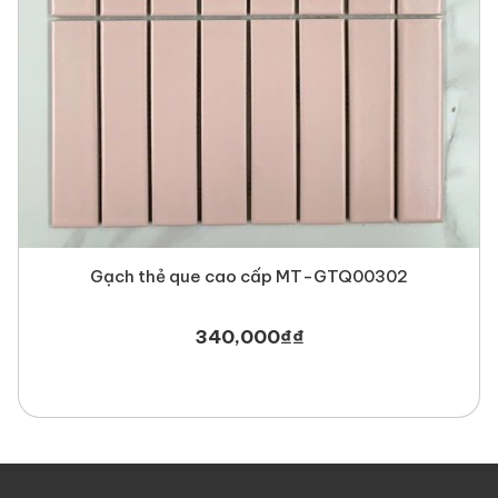
Newlando
là công ty chuyên phân phối gạch thẻ nói riêng
và gạch trang trí với nhiều mẫu mã, mang lại không gian độc
đáo, mới lạ phù hợp với xu hướng nhất hiện nay. Hãy nhanh
tay liên hệ với chúng tôi để được hỗ trợ tư vấn miễn phí.
Gạch thẻ que cao cấp MT-GTQ00302
340,000
₫
₫