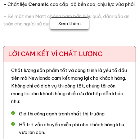
– Chất liệu
Ceramic
cao cấp, độ bền cao, chịu lực vừa phải
– Bề mặt men Matt chống bám bẩn hiệu quả, đảm bảo an
Xem thêm
toàn cho người sử dụng
– Chống thấm nước trung bình, dễ dàng vệ sinh
–
Kích thước 30x60cm linh hoạt, phù hợp với nhiều diện tích
LỜI CAM KẾT VÌ CHẤT LƯỢNG
thi công
– Phù hợp ốp lát cho nhiều không gian khác nhau như phòng
Chất lượng sản phẩm tốt và công trình là yếu tố đầu
khách, phòng ngủ, nhà bếp, nhà tắm,…
tiên mà Newlando cam kết mang lại cho khách hàng.
Không chỉ có dịch vụ thi công tốt, chúng tôi còn
3. Ứng dụng của gạch MT-NSR119A
mang lại cho khách hàng nhiều ưu đãi hấp dẫn khác
– Ốp lát nền phòng khách, phòng ngủ, nhà bếp, nhà tắm,…
như:
– Ốp lát sảnh, hành lang, ban công, gara ô tô, sân vườn…
Giá thi công cạnh tranh nhất thị trường.
Hỗ trợ vẫn chuyển miễn phí cho khách hàng khu
– Trang trí nội – ngoại thất…
vực lân cận.
4. Hình ảnh công trình thực tế mà