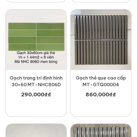
Gạch trang trí định hình
Gạch thẻ que cao cấp
30×60 MT-NHC806D
MT-GTQ00004
290,000
₫
₫
860,000
₫
₫