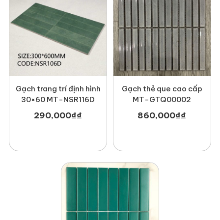
Gạch trang trí định hình
Gạch thẻ que cao cấp
30×60 MT-NSR116D
MT-GTQ00002
290,000
₫
₫
860,000
₫
₫