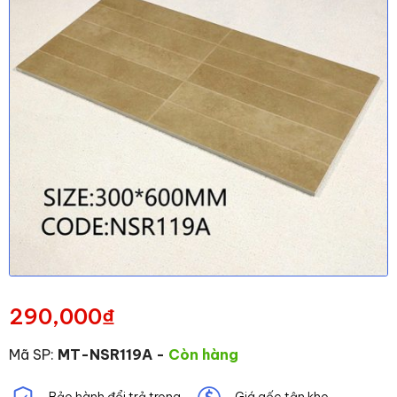
290,000
₫
Mã SP:
MT-NSR119A
-
Còn hàng
Bảo hành đổi trả trong
Giá gốc tận kho