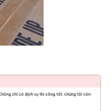
ông chỉ có dịch vụ thi công tốt, chúng tôi còn
ụng mẫu gạch này để ốp mặt tiền nhà. Đặc biệt là
 và ánh sáng cực kỳ tốt cho không gian sống.