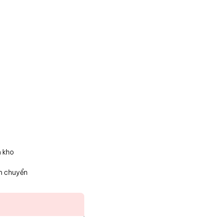
n kho
n chuyển