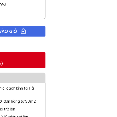
10%!
VÀO GIỎ
y)
c, gạch kính tại Hà
với đơn hàng từ 30m2
o trở lên