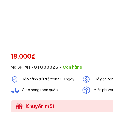
18,000
₫
Mã SP:
MT-GTG00025
-
Còn hàng
Bảo hành đổi trả trong 30 ngày
Giá gốc tậ
Giao hàng toàn quốc
Miễn phí vậ
Khuyến mãi