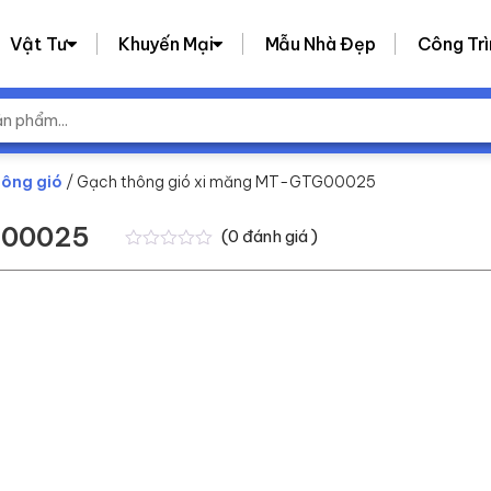
Vật Tư
Khuyến Mại
Mẫu Nhà Đẹp
Công Trì
ông gió
/ Gạch thông gió xi măng MT-GTG00025
G00025
(
0
đánh giá )
0
0
trên
5
dựa
trên
đánh
giá