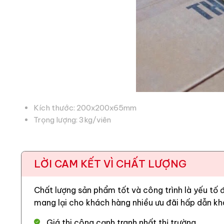
Kích thước: 200x200x65mm
Trọng lượng: 3kg/viên
Quy chuẩn: 25 viên/m2
Màu sắc: Trắng và xám tự nhiên của cát và xi măng
LỜI CAM KẾT VÌ CHẤT LƯỢNG
2. Ứng dụng của gạch thông gi
Gạch thông gió xi măng
có thể ứng dụng rộng rãi và
Chất lượng sản phẩm tốt và công trình là yếu tố
mang lại cho khách hàng nhiều ưu đãi hấp dẫn kh
Trang trí mặt tiền:
Để tạo vẻ đẹp độc đáo và ấn
những ngôi nhà được thiết kế mặt tiền theo hướng
Giá thi công cạnh tranh nhất thị trường.