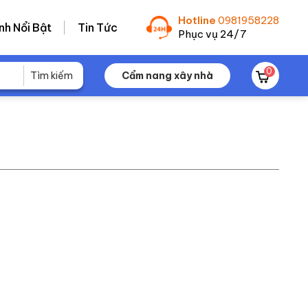
Hotline
0981958228
nh Nổi Bật
Tin Tức
Phục vụ 24/7
0
Cẩm nang xây nhà