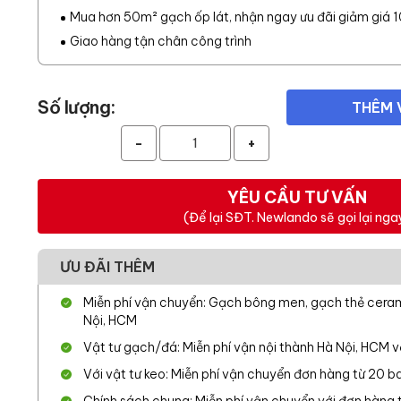
Mua hơn 50m² gạch ốp lát, nhận ngay ưu đãi giảm giá 
Giao hàng tận chân công trình
Số lượng:
THÊM 
-
+
YÊU CẦU TƯ VẤN
(Để lại SĐT. Newlando sẽ gọi lại nga
ƯU ĐÃI THÊM
Miễn phí vận chuyển: Gạch bông men, gạch thẻ cerami
Nội, HCM
Vật tư gạch/đá: Miễn phí vận nội thành Hà Nội, HCM 
Với vật tư keo: Miễn phí vận chuyển đơn hàng từ 20 ba