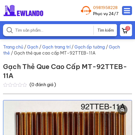
0981958228
Phục vụ 24/7
0
Trang chủ
/
Gạch
/
Gạch trang trí
/
Gạch ốp tường
/
Gạch
thẻ
/ Gạch thẻ que cao cấp MT-92TTEB-11A
Gạch Thẻ Que Cao Cấp MT-92TTEB-
11A
(
0
đánh giá )
0
0
trên
5
dựa
trên
đánh
giá