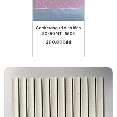
Gạch trang trí định hình
30×60 MT-6505
290,000
₫
₫