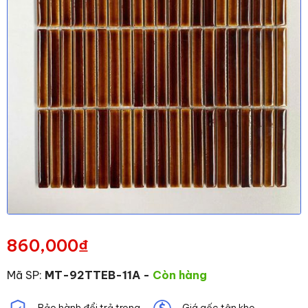
860,000
₫
Mã SP:
MT-92TTEB-11A
-
Còn hàng
Bảo hành đổi trả trong
Giá gốc tận kho