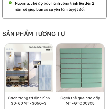
thường xuyên tiếp xúc với nước như phòng tắm, hồ bơi.
Ngoài ra, chế độ bảo hành công trình lên đến 2
năm sẽ giúp bạn có sự yên tâm tuyệt đối.
– Kích thước nhỏ gọn, màu sắc thiết kế hiện đại, phù hợp
với nhiều phong cách của không gian.
3. Ứng dụng của gạch MT-92TTEB-11A
SẢN PHẨM TƯƠNG TỰ
– Ốp tường bếp: Tạo điểm nhấn cho không gian nấu nướng,
dễ lau chùi, sạch sẽ và sang trọng.
– Ốp nhà vệ sinh, phòng tắm: Chống ẩm, chống thấm tốt,
mang đến vẻ đẹp sạch sẽ và hiện đại.
– Trang trí mảng tường sau tivi, đầu giường, hành lang: Tạo
chiều sâu và điểm nhấn nghệ thuật cho không gian sống.
– Ốp quầy bar, tường quán café, nhà hàng, khách sạn cao
cấp: Tạo cảm giác độc đáo và thu hút ánh nhìn.
– Ốp cột nhà, mặt tiền công trình kiến trúc: Bền vững với
Gạch trang trí định hình
Gạch thẻ que cao cấp
30×60 MT-3060-3
MT-GTQ00305
thời gian, tăng giá trị thẩm mỹ cho công trình.