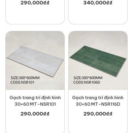
290,000
₫
₫
340,000
₫
₫
4. Hình ảnh công trình thực tế mà
Newlando đã thi công
Gạch trang trí định hình
Gạch trang trí định hình
30×60 MT-NSR101
30×60 MT-NSR116D
290,000
₫
₫
290,000
₫
₫