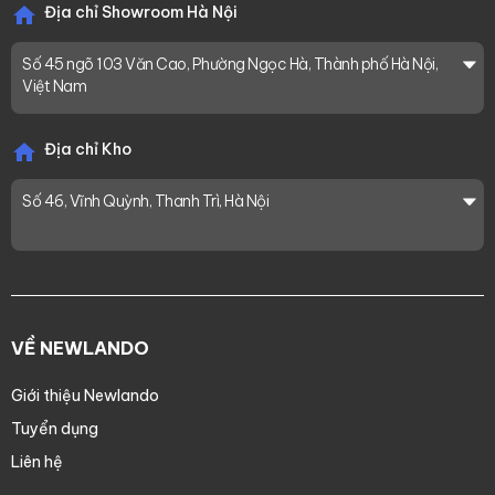
Địa chỉ Showroom Hà Nội
Số 45 ngõ 103 Văn Cao, Phường Ngọc Hà, Thành phố Hà Nội,
Việt Nam
Không chỉ đẹp về hình thức mà còn tiện lợi trong ứng dụng,
gạch thẻ que cao cấp MT-92TTEB-11A là lựa chọn hoàn
Địa chỉ Kho
hảo cho những ai yêu thích sự tối giản nhưng vẫn muốn
không gian sống thật nổi bật và cá tính. Liên hệ ngay
Số 46, Vĩnh Quỳnh, Thanh Trì, Hà Nội
Newlando để được tư vấn và trải nghiệm sản phẩm trực
tiếp!
VỀ NEWLANDO
Giới thiệu Newlando
Tuyển dụng
Liên hệ