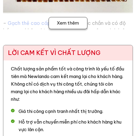
–
Gạch thẻ cao cấp
có cấu tạo chắc chắn và có độ
Xem thêm
bền cao, không bị phai màu, đảm bảo công trình luôn
đẹp bền vững theo thời gian.
– Hình dạng thẻ que mang lại cảm giác thanh thoát, phù hợp
LỜI CAM KẾT VÌ CHẤT LƯỢNG
với phong cách nội thất tối giản, hiện đại và cao cấp, tạo
chiều sâu, hiệu ứng ánh sáng và điểm nhấn độc đáo cho mọi
Chất lượng sản phẩm tốt và công trình là yếu tố đầu
bức tường.
tiên mà Newlando cam kết mang lại cho khách hàng.
– Màu sắc trang nhã, dễ phối với nhiều chất liệu khác như gỗ,
Không chỉ có dịch vụ thi công tốt, chúng tôi còn
đá, sơn, kính.
mang lại cho khách hàng nhiều ưu đãi hấp dẫn khác
như:
– Gạch chống thấm nước tốt. Ngoài ra gạch có khả năng
chống chịu được acid kiếm, chống mài mòn với những sản
Giá thi công cạnh tranh nhất thị trường.
phẩm tẩy rửa thông dụng.
Hỗ trợ vẫn chuyển miễn phí cho khách hàng khu
– Khả năng chống trơn trượt tốt, phù hợp với những điểm
vực lân cận.