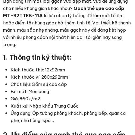
Bạn đang tìm một loại gạch vừa đẹp mắt, vừa dễ ứng dụng
cho nhiều không gian khác nhau?
Gạch thẻ que cao cấp
MT-92TTEB-11A
là lựa chọn lý tưởng để làm mới tổ ấm
hoặc điểm tô những góc nhỏ thêm tinh tế. Với thiết kế thanh
mảnh, màu sắc nhẹ nhàng, mẫu gạch này dễ dàng kết hợp
với nhiều phong cách nội thất hiện đại, tối giản hay sang
trọng.
1. Thông tin kỹ thuật:
Kích thước thẻ: 12x92mm
Kích thước vỉ: 280x292mm
Chất liệu: Gốm sứ cao cấp
Bề mặt: Men bóng
Giá: 860k/m2
Xuất xứ: Nhập khẩu Trung Quốc
Ứng dụng: Ốp tường phòng khách, phòng bếp, quán cà
phê, nhà hàng, spa…
2. Ưu điểm
của gạch thẻ que cao cấp