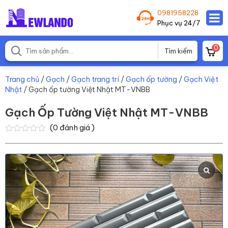
0981958228
Phục vụ 24/7
0
Trang chủ
/
Gạch
/
Gạch trang trí
/
Gạch ốp tường
/
Gạch Việt
Nhật
/ Gạch ốp tường Việt Nhật MT-VNBB
Gạch Ốp Tường Việt Nhật MT-VNBB
(
0
đánh giá )
0
0
trên
5
dựa
trên
đánh
giá