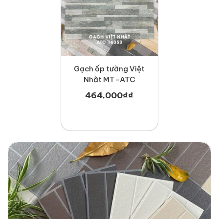
Gạch ốp tường Việt
Nhật MT-ATC
464,000
₫
₫