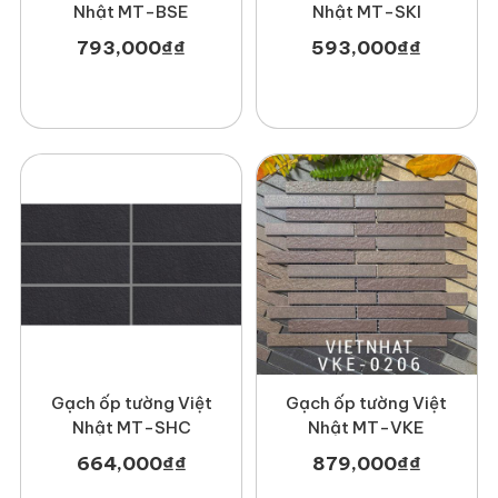
Nhật MT-BSE
Nhật MT-SKI
793,000
₫
₫
593,000
₫
₫
Gạch ốp tường Việt
Gạch ốp tường Việt
Nhật MT-SHC
Nhật MT-VKE
664,000
₫
₫
879,000
₫
₫
– Ốp tường ngoại thất
: Mang đến vẻ đẹp sang trọng, chống