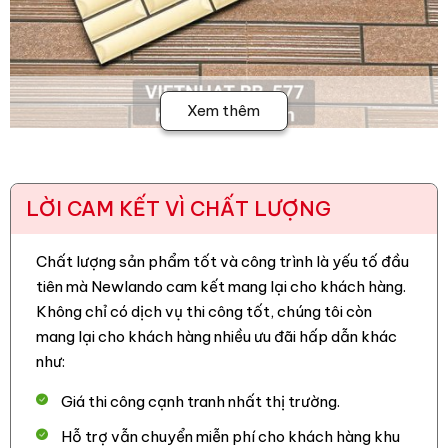
Xem thêm
2. Ưu điểm của gạch ốp tường Việt
Nhật MT-VNBB
LỜI CAM KẾT VÌ CHẤT LƯỢNG
– Thiết kế sắc nét, màu sắc hiện đại, phù hợp với nhiều
phong cách kiến trúc.
Chất lượng sản phẩm tốt và công trình là yếu tố đầu
tiên mà Newlando cam kết mang lại cho khách hàng.
–
Gạch trang trí Việt Nhật
có khả năng chống chịu thời tiết,
Không chỉ có dịch vụ thi công tốt, chúng tôi còn
bảo vệ công trình trước tác động môi trường.
mang lại cho khách hàng nhiều ưu đãi hấp dẫn khác
– Chống thấm, chống xước, chống rêu mốc, đảm bảo độ
như:
bền lâu dài.
Giá thi công cạnh tranh nhất thị trường.
– Dễ dàng thi công bằng keo KVN và keo vữa, giúp tiết kiệm
Hỗ trợ vẫn chuyển miễn phí cho khách hàng khu
thời gian và chi phí.