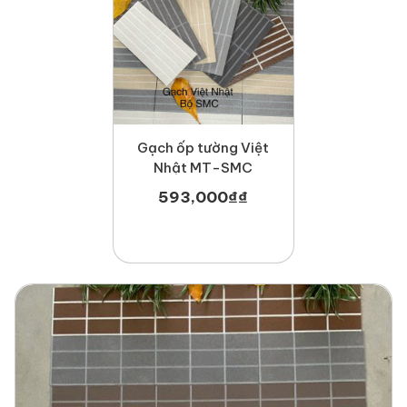
Gạch ốp tường Việt
Nhật MT-SMC
593,000
₫
₫