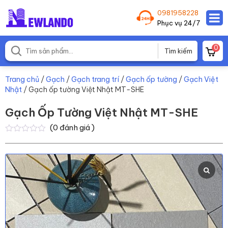
0981958228
Phục vụ 24/7
0
Trang chủ
/
Gạch
/
Gạch trang trí
/
Gạch ốp tường
/
Gạch Việt
Nhật
/ Gạch ốp tường Việt Nhật MT-SHE
Gạch Ốp Tường Việt Nhật MT-SHE
(
0
đánh giá )
0
0
trên
5
dựa
trên
đánh
giá