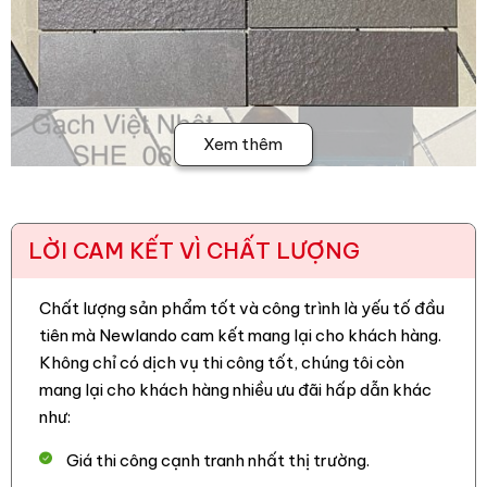
Xem thêm
LỜI CAM KẾT VÌ CHẤT LƯỢNG
2. Ưu điểm của gạch ốp tường Việt
Nhật MT-SHE
Chất lượng sản phẩm tốt và công trình là yếu tố đầu
– Thiết kế sắc nét, màu sắc hiện đại, phù hợp với nhiều
tiên mà Newlando cam kết mang lại cho khách hàng.
phong cách kiến trúc.
Không chỉ có dịch vụ thi công tốt, chúng tôi còn
mang lại cho khách hàng nhiều ưu đãi hấp dẫn khác
–
Gạch trang trí Việt Nhật
có khả năng chống chịu thời tiết,
như:
bảo vệ công trình trước tác động môi trường.
Giá thi công cạnh tranh nhất thị trường.
– Chống thấm, chống xước, chống rêu mốc, đảm bảo độ