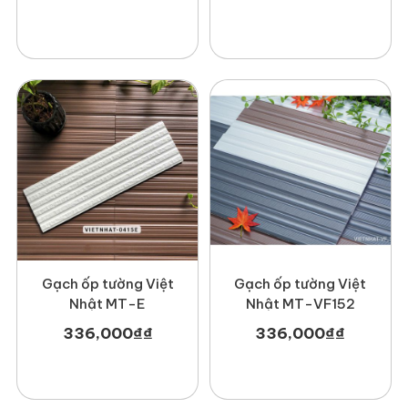
Sản phẩm được sử dụng rộng rãi trong nhiều công trình khác
nhau như:
Gạch ốp tường Việt
Gạch ốp tường Việt
Nhật MT-E
Nhật MT-VF152
336,000
₫
₫
336,000
₫
₫