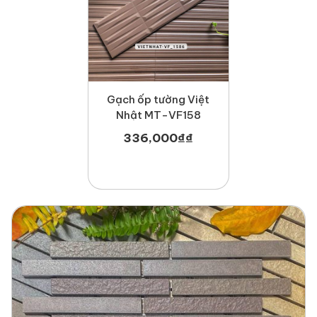
Gạch ốp tường Việt
Nhật MT-VF158
336,000
₫
₫