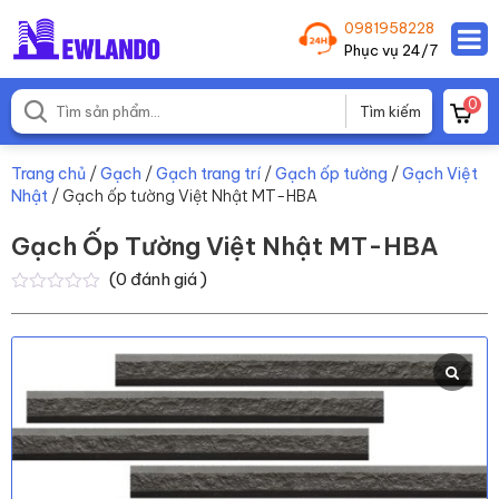
0981958228
Phục vụ 24/7
0
Trang chủ
/
Gạch
/
Gạch trang trí
/
Gạch ốp tường
/
Gạch Việt
Nhật
/ Gạch ốp tường Việt Nhật MT-HBA
Gạch Ốp Tường Việt Nhật MT-HBA
(
0
đánh giá )
0
0
trên
5
dựa
trên
đánh
giá