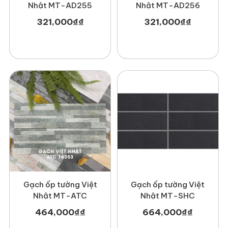
Nhật MT-AD255
Nhật MT-AD256
321,000
₫
₫
321,000
₫
₫
Gạch ốp tường Việt
Gạch ốp tường Việt
Nhật MT-ATC
Nhật MT-SHC
464,000
₫
₫
664,000
₫
₫
– Ốp tường ngoại thất
: Mang đến vẻ đẹp sang trọng, chống