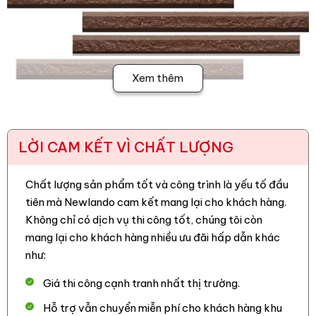
Xem thêm
2. Ưu điểm của gạch ốp tường Việt
Nhật MT-HBA
LỜI CAM KẾT VÌ CHẤT LƯỢNG
– Thiết kế sắc nét, màu sắc hiện đại, phù hợp với nhiều
phong cách kiến trúc.
Chất lượng sản phẩm tốt và công trình là yếu tố đầu
tiên mà Newlando cam kết mang lại cho khách hàng.
–
Gạch trang trí Việt Nhật
có khả năng chống chịu thời tiết,
Không chỉ có dịch vụ thi công tốt, chúng tôi còn
bảo vệ công trình trước tác động môi trường.
mang lại cho khách hàng nhiều ưu đãi hấp dẫn khác
– Chống thấm, chống xước, chống rêu mốc, đảm bảo độ
như:
bền lâu dài.
Giá thi công cạnh tranh nhất thị trường.
– Dễ dàng thi công bằng keo KVN và keo vữa, giúp tiết kiệm
Hỗ trợ vẫn chuyển miễn phí cho khách hàng khu
thời gian và chi phí.