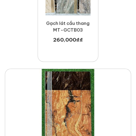
Gạch lát cầu thang
MT-GCTB03
260,000
₫
₫
Với thiết kế tinh tế, chất liệu bền bỉ và tính ứng dụng cao,