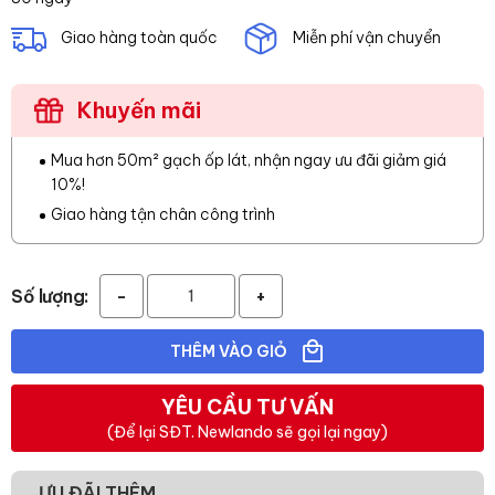
Giao hàng toàn quốc
Miễn phí vận chuyển
Khuyến mãi
Mua hơn 50m² gạch ốp lát, nhận ngay ưu đãi giảm giá
10%!
Giao hàng tận chân công trình
Số lượng:
-
+
THÊM VÀO GIỎ
YÊU CẦU TƯ VẤN
(Để lại SĐT. Newlando sẽ gọi lại ngay)
ƯU ĐÃI THÊM