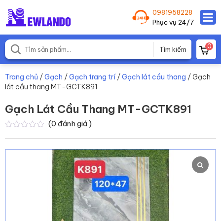
0981958228
Phục vụ 24/7
0
Trang chủ
/
Gạch
/
Gạch trang trí
/
Gạch lát cầu thang
/ Gạch
lát cầu thang MT-GCTK891
Gạch Lát Cầu Thang MT-GCTK891
(
0
đánh giá )
0
0
trên
5
dựa
trên
đánh
giá