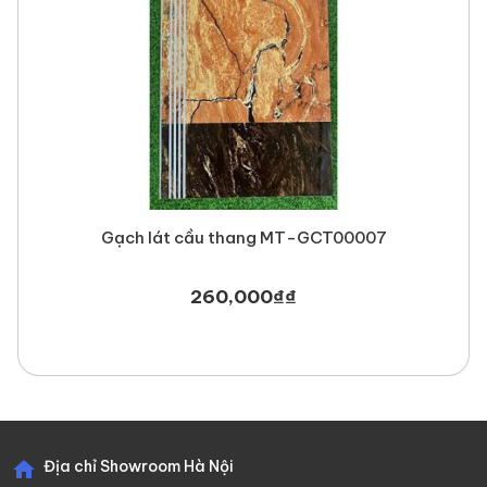
Gạch lát cầu thang MT-GCTK891 là lựa chọn lý tưởng cho
những công trình đề cao tính thẩm mỹ và sự an toàn. Đây là
giải pháp hoàn hảo cho mọi không gian sống hiện đại, đẳng
cấp. Liên hệ ngay
Newlando
để nhận báo giá tốt và tư vấn
mẫu miễn phí cho công trình của bạn!
Gạch lát cầu thang MT-GCT00007
260,000
₫
₫
Địa chỉ Showroom Hà Nội