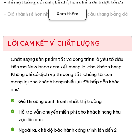
– Bề mặt bóng, có rãnh, kẻ chỉ, hạn chế trơn trượt tối ưu
Xem thêm
– Giá thành rẻ hơn nhiều so với làm bậc cầu thang bằng đá
– Khổ gạch 47cm có thể chia ra vừa làm mặt bậc vừa làm
cổ bậc
LỜI CAM KẾT VÌ CHẤT LƯỢNG
– Xương gạch siêu cứng, bền màu, không lỗ rỗng, không lo ố
mốc hay rêu bám
Chất lượng sản phẩm tốt và công trình là yếu tố đầu
– Gạch chống thấm, chống rạn nứt, chống trầy xước, mài
tiên mà Newlando cam kết mang lại cho khách hàng.
mòn cao
Không chỉ có dịch vụ thi công tốt, chúng tôi còn
mang lại cho khách hàng nhiều ưu đãi hấp dẫn khác
– Chất liệu Porcelain cao cấp, màu
sang trọng
như:
3. Hình ảnh công trình thực tế mà
Giá thi công cạnh tranh nhất thị trường.
Newlando đã thi công
Hỗ trợ vẫn chuyển miễn phí cho khách hàng khu
vực lân cận.
Ngoài ra, chế độ bảo hành công trình lên đến 2