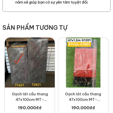
năm sẽ giúp bạn có sự yên tâm tuyệt đối.
SẢN PHẨM TƯƠNG TỰ
Gạch lát cầu thang
Gạch lát cầu thang
Mã MT-GCT00015
47x100cm MT-
47x100cm MT-
GCTT1621
GCTG1801
190,000
₫
₫
190,000
₫
₫