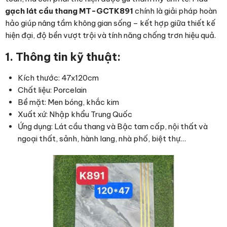
gạch lát cầu thang MT-GCTK891
chính là giải pháp hoàn
hảo giúp nâng tầm không gian sống – kết hợp giữa thiết kế
hiện đại, độ bền vượt trội và tính năng chống trơn hiệu quả.
1. Thông tin kỹ thuật:
Kích thước: 47x120cm
Chất liệu: Porcelain
Bề mặt: Men bóng, khắc kim
Xuất xứ: Nhập khẩu Trung Quốc
Ứng dụng: L
át
cầu
thang
và
Bậc
tam
cấp, nội thất và
ngoại thất, sảnh, hành lang, nhà phố, biệt thự…