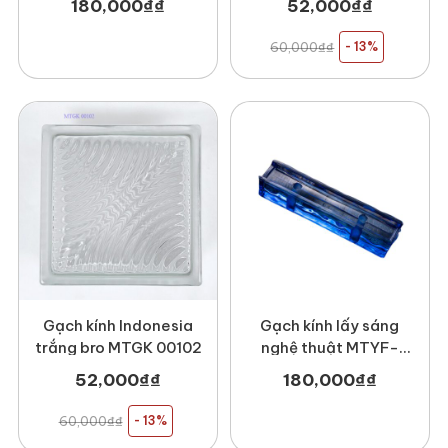
180,000
₫
₫
52,000
₫
₫
60,000
₫
₫
- 13%
Gạch kính Indonesia
Gạch kính lấy sáng
trắng bro MTGK 00102
nghệ thuật MTYF-
5003
52,000
₫
₫
180,000
₫
₫
60,000
₫
₫
- 13%