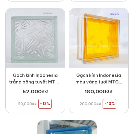
Gạch kính Indonesia
Gạch kính Indonesia
trắng bông tuyết MTGK
màu vàng tươi MTGK
00103
00134
52,000
₫
₫
180,000
₫
₫
60,000
₫
₫
- 13%
200,000
₫
₫
- 10%