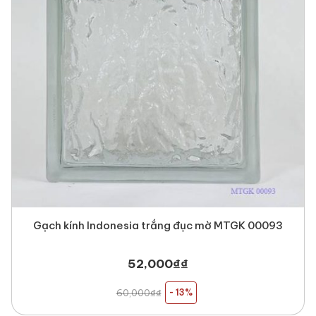
3. Ảnh công trình thực tế
Gạch kính Indonesia trắng đục mờ MTGK 00093
52,000
₫
₫
60,000
₫
₫
- 13%