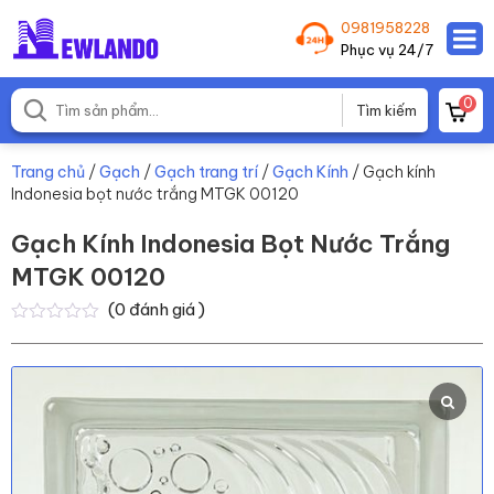
0981958228
Phục vụ 24/7
0
Trang chủ
/
Gạch
/
Gạch trang trí
/
Gạch Kính
/ Gạch kính
Indonesia bọt nước trắng MTGK 00120
Gạch Kính Indonesia Bọt Nước Trắng
MTGK 00120
(
0
đánh giá )
0
0
trên
5
dựa
trên
đánh
giá