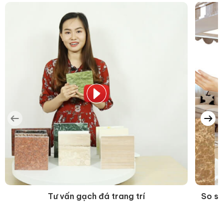
Tư vấn gạch đá trang trí
So sá