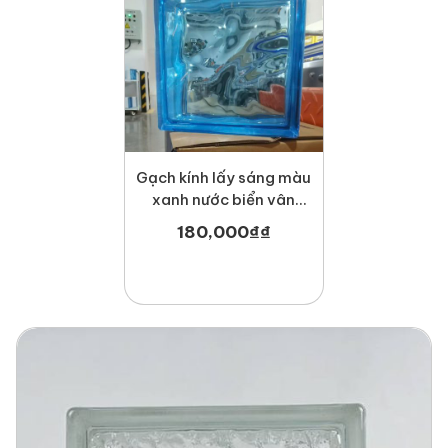
Gạch kính lấy sáng màu
xanh nước biển vân
mây MT-GK1908VMX
180,000
₫
₫