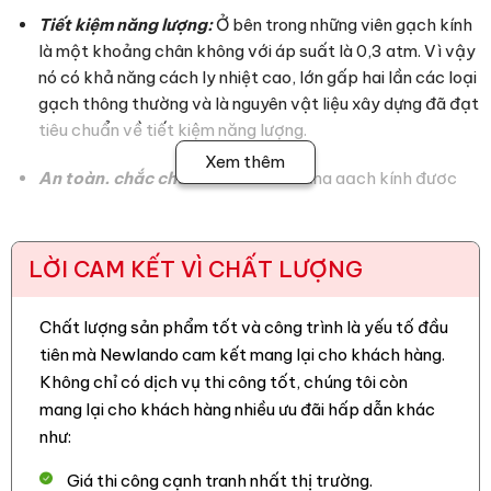
Tiết kiệm năng lượng:
Ở bên trong những viên gạch kính
là một khoảng chân không với áp suất là 0,3 atm. Vì vậy
nó có khả năng cách ly nhiệt cao, lớn gấp hai lần các loại
gạch thông thường và là nguyên vật liệu xây dựng đã đạt
tiêu chuẩn về tiết kiệm năng lượng.
Xem thêm
An toàn, chắc chắn:
Tường làm bằng gạch kính được
lắp đặt theo đúng tiêu chuẩn nên sẽ chắn chắn như các
bức tường khác. Nó còn chống lại sự chấn động và sức
gió, bảo vệ bạn trước sự đột nhập từ ở bên ngoài.
LỜI CAM KẾT VÌ CHẤT LƯỢNG
Vệ sinh dễ dàng :
Chất lượng sản phẩm tốt và công trình là yếu tố đầu
+ Dễ bảo dưỡng và lau chùi: Gạch kính rất dễ dàng lau chùi
tiên mà Newlando cam kết mang lại cho khách hàng.
hay bảo dưỡng bằng nước bình thường hoặc các chất tẩy
Không chỉ có dịch vụ thi công tốt, chúng tôi còn
rửa chuyên dụng.
mang lại cho khách hàng nhiều ưu đãi hấp dẫn khác
+ Đặc tính chống bám dính của loại gạch này sẽ giúp cho
như:
việc vệ sinh và bảo trì của tòa nhà sẽ rất dễ dàng.
Giá thi công cạnh tranh nhất thị trường.