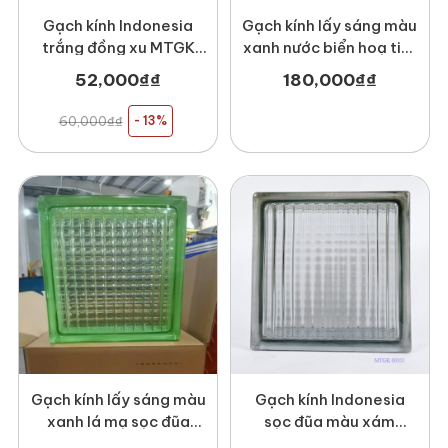
Gạch kính Indonesia
Gạch kính lấy sáng màu
trắng đồng xu MTGK
xanh nước biển hoạ tiết
00107
Kẹo Candi MT-
52,000
₫
₫
180,000
₫
₫
GK1908KX
60,000
₫
₫
- 13%
Gạch kính lấy sáng màu
Gạch kính Indonesia
xanh lá mạ sọc đũa
sọc đũa màu xám
MT-GK1908XL
MTGK 00101