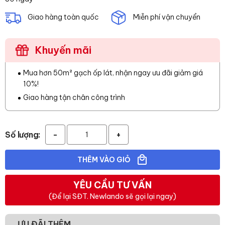
Giao hàng toàn quốc
Miễn phí vận chuyển
Khuyến mãi
Mua hơn 50m² gạch ốp lát, nhận ngay ưu đãi giảm giá
10%!
Giao hàng tận chân công trình
Số lượng:
-
+
THÊM VÀO GIỎ
YÊU CẦU TƯ VẤN
(Để lại SĐT. Newlando sẽ gọi lại ngay)
ƯU ĐÃI THÊM