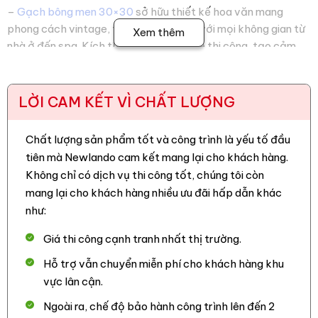
–
Gạch bông men 30×30
sở hữu thiết kế hoa văn mang
phong cách vintage, tối giản, phù hợp với mọi không gian từ
Xem thêm
nhà ở đến spa. Kích thước 30x30cm dễ thi công, tạo cảm
giác rộng rãi.
– Với công nghệ nung trên 1200 độ C, gạch bông có độ cứng
LỜI CAM KẾT VÌ CHẤT LƯỢNG
chắc, khả năng chống trầy xước và mài mòn hiệu quả, đảm
bảo bền đẹp theo thời gian
Chất lượng sản phẩm tốt và công trình là yếu tố đầu
– Độ hút nước dưới 3% giúp gạch men chống thấm và
tiên mà Newlando cam kết mang lại cho khách hàng.
chống ẩm mốc hiệu quả, phù hợp với khí hậu nóng ẩm của
Không chỉ có dịch vụ thi công tốt, chúng tôi còn
Việt Nam.
mang lại cho khách hàng nhiều ưu đãi hấp dẫn khác
như:
– Bề mặt gạch láng mịn và không bám bẩn, thuận tiện cho
việc vệ sinh và bảo dưỡng, đặc biệt ở những khu vực như nhà
Giá thi công cạnh tranh nhất thị trường.
bếp, phòng tắm.
Hỗ trợ vẫn chuyển miễn phí cho khách hàng khu
– Gạch bông 30×30 sử dụng vật liệu tự nhiên, quy trình sản
vực lân cận.
xuất ít gây ô nhiễm, an toàn cho gia đình.
Ngoài ra, chế độ bảo hành công trình lên đến 2