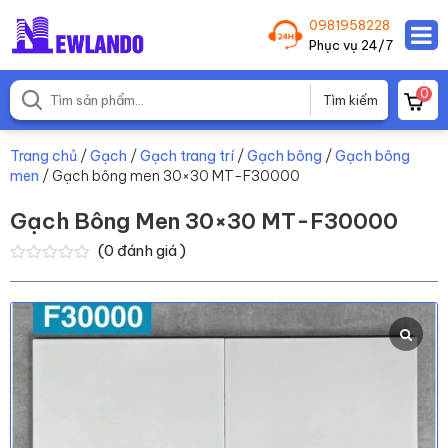
0981958228
Phục vụ 24/7
0
Trang chủ
/
Gạch
/
Gạch trang trí
/
Gạch bông
/
Gạch bông
men
/ Gạch bông men 30×30 MT-F30000
Gạch Bông Men 30×30 MT-F30000
(
0
đánh giá )
0
0
trên
5
dựa
trên
đánh
giá