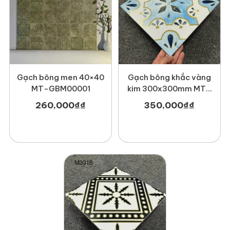
Gạch bông men 40×40
Gạch bông khắc vàng
MT-GBM00001
kim 300x300mm MT-
M3317
260,000
₫
₫
350,000
₫
₫