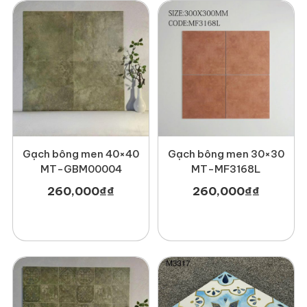
Gạch bông men 40×40
Gạch bông men 30×30
MT-GBM00004
MT-MF3168L
260,000
₫
₫
260,000
₫
₫