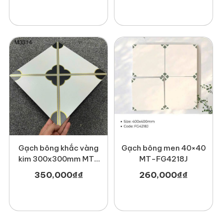
Gạch bông khắc vàng
Gạch bông men 40×40
kim 300x300mm MT-
MT-FG4218J
M3314
350,000
₫
₫
260,000
₫
₫