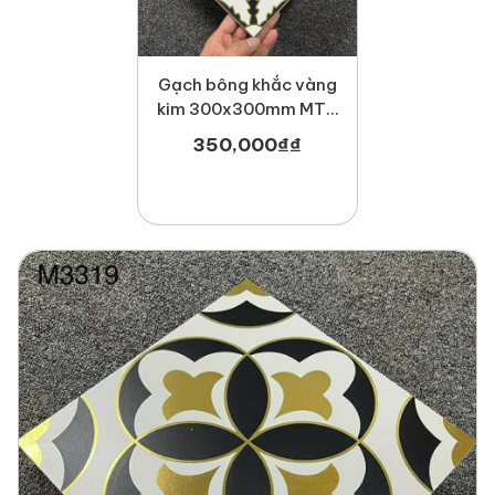
Gạch bông khắc vàng
kim 300x300mm MT-
M3316
350,000
₫
₫