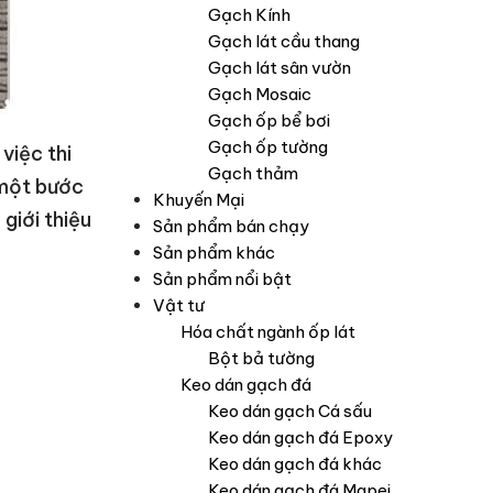
Gạch Kính
Gạch lát cầu thang
Gạch lát sân vườn
Gạch Mosaic
Gạch ốp bể bơi
Gạch ốp tường
việc thi
Gạch thảm
 một bước
Khuyến Mại
m
giới thiệu
Sản phẩm bán chạy
Sản phẩm khác
Sản phẩm nổi bật
Vật tư
Hóa chất ngành ốp lát
Bột bả tường
Keo dán gạch đá
Keo dán gạch Cá sấu
Keo dán gạch đá Epoxy
Keo dán gạch đá khác
Keo dán gạch đá Mapei