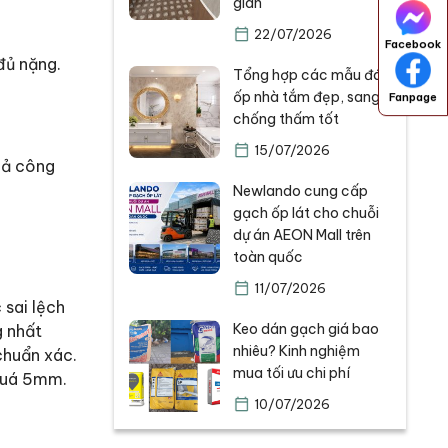
gian
22/07/2026
Facebook
đủ nặng.
Tổng hợp các mẫu đá
ốp nhà tắm đẹp, sang,
Fanpage
chống thấm tốt
15/07/2026
uả công
Newlando cung cấp
gạch ốp lát cho chuỗi
dự án AEON Mall trên
toàn quốc
11/07/2026
 sai lệch
Keo dán gạch giá bao
g nhất
nhiêu? Kinh nghiệm
 chuẩn xác.
mua tối ưu chi phí
 quá 5mm.
10/07/2026