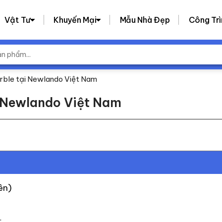
Vật Tư
Khuyến Mại
Mẫu Nhà Đẹp
Công Trì
arble tại Newlando Việt Nam
i Newlando Việt Nam
ên)
.