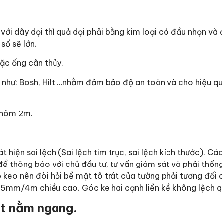
 với dây dọi thì quả dọi phải bằng kim loại có đầu nhọn và 
số sẽ lớn.
oặc ống cân thủy.
 như: Bosh, Hilti…nhằm đảm bảo độ an toàn và cho hiệu q
 nhôm 2m.
iện sai lệch (Sai lệch tim trục, sai lệch kích thước). Các
ể thông báo với chủ đầu tư, tư vấn giám sát và phải thốn
ốp keo nên đòi hỏi bề mặt tô trát của tường phải tương đối
á 5mm/4m chiều cao. Góc ke hai cạnh liền kề không lệch
ặt nằm ngang.