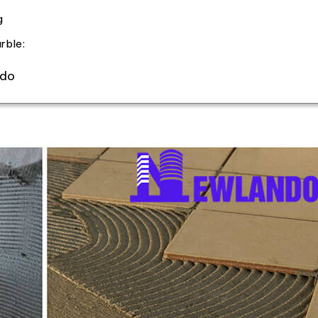
g
arble:
ndo