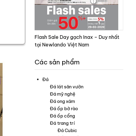
Flash Sale Day gạch Inax – Duy nhất
tại Newlando Việt Nam
Các sản phẩm
Đá
Đá lát sân vườn
Đá mỹ nghệ
Đá ong xám
Đá ốp bờ rào
Đá ốp cổng
Đá trang trí
Đá Cubic