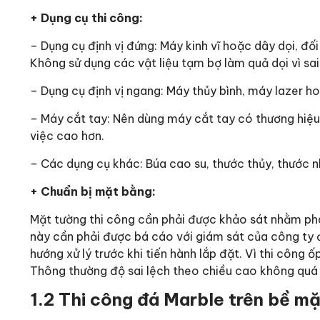
+ Dụng cụ thi công:
– Dụng cụ định vị đứng: Máy kinh vĩ hoặc dây dọi, đối
Không sử dụng các vật liệu tạm bợ làm quả dọi vì sai 
– Dụng cụ định vị ngang: Máy thủy bình, máy lazer h
– Máy cắt tay: Nên dùng máy cắt tay có thương hiệu
việc cao hơn.
– Các dụng cụ khác: Búa cao su, thước thủy, thước
+ Chuẩn bị mặt bằng:
Mặt tường thi công cần phải được khảo sát nhằm phát h
này cần phải được bá cáo với giám sát của công ty đ
hướng xử lý trước khi tiến hành lắp đặt. Vì thi công 
Thông thường độ sai lệch theo chiều cao không qu
1.2 Thi công đá Marble trên bề m