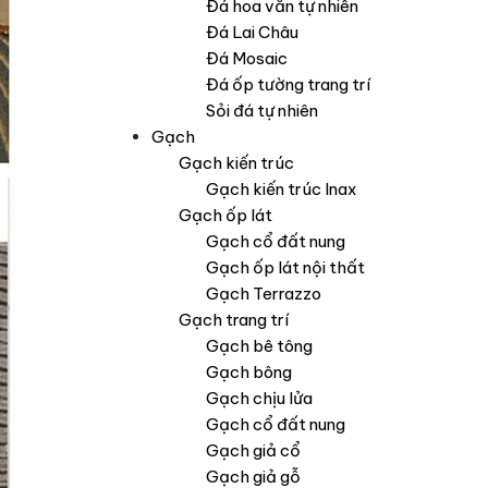
Đá hoa văn tự nhiên
Đá Lai Châu
Đá Mosaic
Đá ốp tường trang trí
Sỏi đá tự nhiên
Gạch
Gạch kiến trúc
Gạch kiến trúc Inax
Gạch ốp lát
Gạch cổ đất nung
Gạch ốp lát nội thất
Gạch Terrazzo
Gạch trang trí
Gạch bê tông
Gạch bông
Gạch chịu lửa
Gạch cổ đất nung
Gạch giả cổ
Gạch giả gỗ