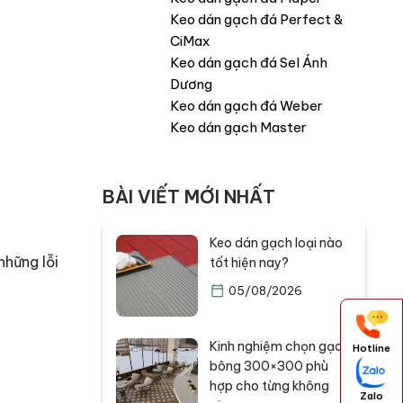
Keo dán gạch đá Perfect &
CiMax
Keo dán gạch đá Sel Ánh
Dương
Keo dán gạch đá Weber
Keo dán gạch Master
BÀI VIẾT MỚI NHẤT
Keo dán gạch loại nào
những lỗi
tốt hiện nay?
05/08/2026
Kinh nghiệm chọn gạch
Hotline
bông 300×300 phù
hợp cho từng không
Zalo