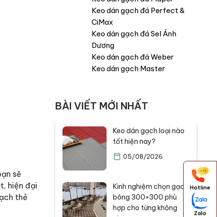
Keo dán gạch đá Perfect &
CiMax
Keo dán gạch đá Sel Ánh
Dương
Keo dán gạch đá Weber
Keo dán gạch Master
BÀI VIẾT MỚI NHẤT
Keo dán gạch loại nào
tốt hiện nay?
05/08/2026
bạn sẽ
, hiện đại
Kinh nghiệm chọn gạch
Hotline
gạch thẻ
bông 300×300 phù
hợp cho từng không
Zalo