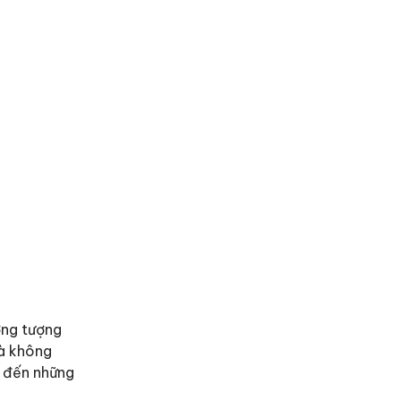
ởng tượng
mà không
g đến những