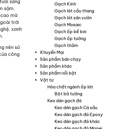
tươi sáng
Gạch Kính
ám sậm,
Gạch lát cầu thang
ỹ cao mà
Gạch lát sân vườn
goài trời
Gạch Mosaic
nghệ, xanh
Gạch ốp bể bơi
n.
Gạch ốp tường
Gạch thảm
ng nên sử
Khuyến Mại
 của công
Sản phẩm bán chạy
Sản phẩm khác
Sản phẩm nổi bật
Vật tư
Hóa chất ngành ốp lát
Bột bả tường
Keo dán gạch đá
Keo dán gạch Cá sấu
Keo dán gạch đá Epoxy
Keo dán gạch đá khác
Keo dán gạch đá Mapei