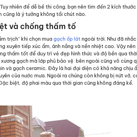
 Tuy nhiên để dễ bề thi công, bạn nên tìm đến 2 kích thướ
cũng là ý tưởng không tồi chút nào.
iệt và chống thấm tố
cầm trịch” khi chọn mua
gạch ốp lát
ngoài trời. Như đã nhắc
ường xuyên tiếp xúc ẩm, ánh nắng và nền nhiệt cao. Vậy nên
g thấm tốt để duy trì vẻ đẹp hình thức và độ bền qua thời
 xương gạch mà lớp phủ bảo vệ bên ngoài cũng vô cùng q
n và gạch ceramic. Đây là hai đại diện có khả năng chịu 
xuyên của nước mưa. Ngoài ra chúng còn không bị nứt vỡ, 
. Đặc biệt, độ phai màu qua thời gian cũng không đáng kể.