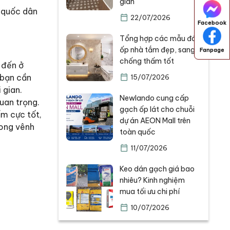
gian
c quốc dân
22/07/2026
Facebook
Tổng hợp các mẫu đá
ốp nhà tắm đẹp, sang,
Fanpage
chống thấm tốt
 đến ở
 bạn cần
15/07/2026
 gian.
Newlando cung cấp
uan trọng.
gạch ốp lát cho chuỗi
ẩm cực tốt,
dự án AEON Mall trên
cong vênh
toàn quốc
11/07/2026
Keo dán gạch giá bao
nhiêu? Kinh nghiệm
mua tối ưu chi phí
10/07/2026