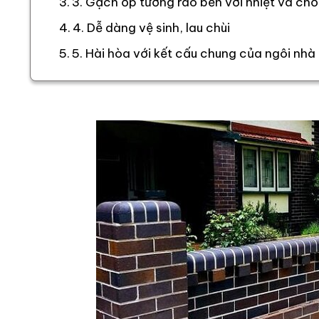
3. Gạch ốp tường rào bền với nhiệt và ch
4. Dễ dàng vệ sinh, lau chùi
5. Hài hòa với kết cấu chung của ngôi nhà