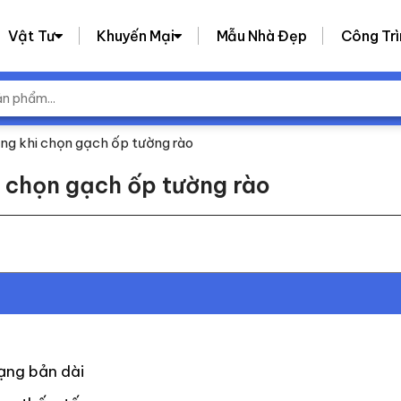
Vật Tư
Khuyến Mại
Mẫu Nhà Đẹp
Công Trì
rọng khi chọn gạch ốp tường rào
i chọn gạch ốp tường rào
ạng bản dài