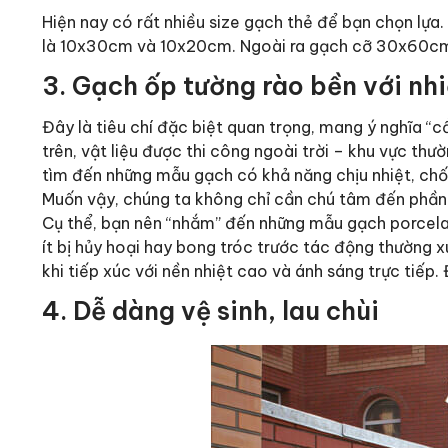
Hiện nay có rất nhiều size gạch thẻ để bạn chọn lựa.
là 10x30cm và 10x20cm. Ngoài ra gạch cỡ 30x60cm 
3. Gạch ốp tường rào bền với nh
Đây là tiêu chí đặc biệt quan trọng, mang ý nghĩa “
trên, vật liệu được thi công ngoài trời – khu vực th
tìm đến những mẫu gạch có khả năng chịu nhiệt, chốn
Muốn vậy, chúng ta không chỉ cần chú tâm đến phần
Cụ thể, bạn nên “nhắm” đến những mẫu gạch porcelai
ít bị hủy hoại hay bong tróc trước tác động thường 
khi tiếp xúc với nền nhiệt cao và ánh sáng trực tiếp
4. Dễ dàng vệ sinh, lau chùi