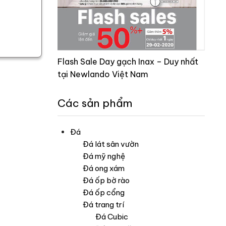
Flash Sale Day gạch Inax – Duy nhất
tại Newlando Việt Nam
Các sản phẩm
Đá
Đá lát sân vườn
Đá mỹ nghệ
Đá ong xám
Đá ốp bờ rào
Đá ốp cổng
Đá trang trí
Đá Cubic