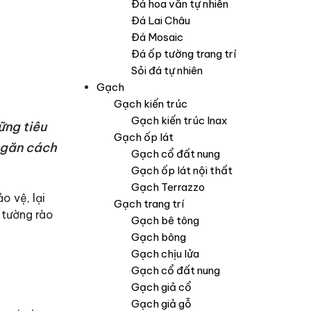
Đá hoa văn tự nhiên
Đá Lai Châu
Đá Mosaic
Đá ốp tường trang trí
Sỏi đá tự nhiên
Gạch
Gạch kiến trúc
Gạch kiến trúc Inax
ững tiêu
Gạch ốp lát
ngăn cách
Gạch cổ đất nung
Gạch ốp lát nội thất
Gạch Terrazzo
o vệ, lại
Gạch trang trí
 tường rào
Gạch bê tông
Gạch bông
Gạch chịu lửa
Gạch cổ đất nung
Gạch giả cổ
Gạch giả gỗ