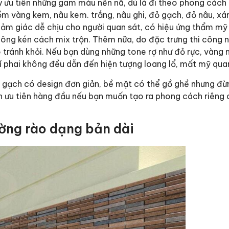
y ưu tiên những gam màu nền nã, dù là đi theo phong cách 
m vàng kem, nâu kem. trắng, nâu ghi, đỏ gạch, đỏ nâu, x
cảm giác dễ chịu cho người quan sát, có hiệu ứng thẩm m
hông kén cách mix trộn. Thêm nữa, do đặc trưng thi công n
 tránh khỏi. Nếu bạn dùng những tone rợ như đỏ rực, vàng 
í phai không đều dẫn đến hiện tượng loang lổ, mất mỹ qua
 gạch có design đơn giản, bề mặt có thể gồ ghề nhưng đừ
ọn ưu tiên hàng đầu nếu bạn muốn tạo ra phong cách riêng
ường rào dạng bản dài