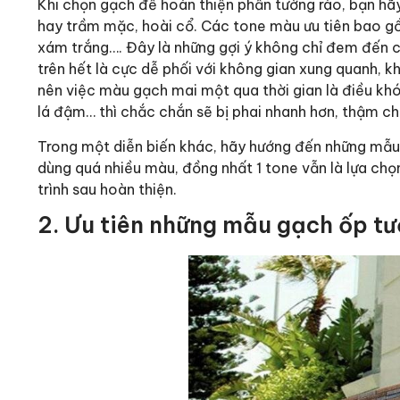
Khi chọn gạch để hoàn thiện phần tường rào, bạn hã
hay trầm mặc, hoài cổ. Các tone màu ưu tiên bao gồ
xám trắng…. Đây là những gợi ý không chỉ đem đến 
trên hết là cực dễ phối với không gian xung quanh, k
nên việc màu gạch mai một qua thời gian là điều khó
lá đậm… thì chắc chắn sẽ bị phai nhanh hơn, thậm ch
Trong một diễn biến khác, hãy hướng đến những mẫu
dùng quá nhiều màu, đồng nhất 1 tone vẫn là lựa ch
trình sau hoàn thiện.
2. Ưu tiên những mẫu gạch ốp t