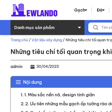
Gạch
Đá
Danh mục sản phẩm
Trang chủ
/
Vật liệu xây dựng
/
Những tiêu chí tối quan t
Những tiêu chí tối quan trọng kh
admin
30/04/2023
Nội dung
1. Màu sắc nền nã, design tinh giản
2. Ưu tiên những mẫu gạch ốp tường rào d