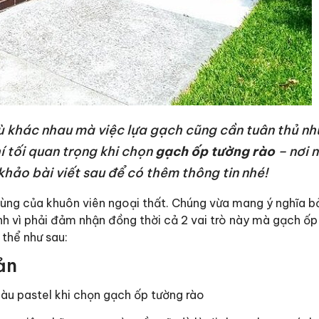
hù khác nhau mà việc lựa gạch cũng cần tuân thủ nh
hí tối quan trọng khi chọn
gạch ốp tường rào
– nơi 
hảo bài viết sau để có thêm thông tin nhé!
cùng của khuôn viên ngoại thất. Chúng vừa mang ý nghĩa bả
h vì phải đảm nhận đồng thời cả 2 vai trò này mà gạch ốp
thể như sau:
ản
àu pastel khi chọn gạch ốp tường rào