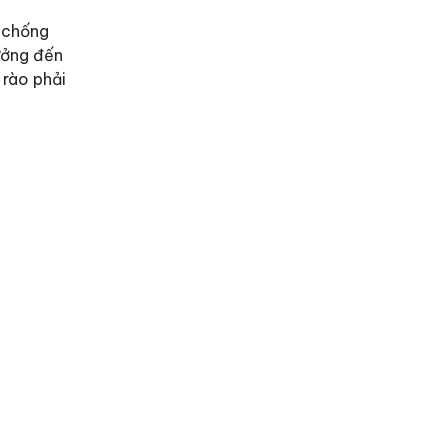
g chống
ưởng đến
 rào phải