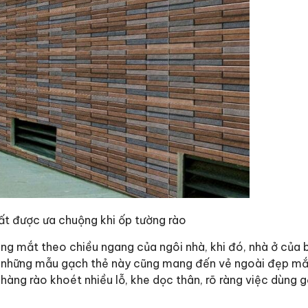
ất được ưa chuộng khi ốp tường rào
ng mắt theo chiều ngang của ngôi nhà, khi đó, nhà ở của 
a, những mẫu gạch thẻ này cũng mang đến vẻ ngoài đẹp mắt
àng rào khoét nhiều lỗ, khe dọc thân, rõ ràng việc dùng 