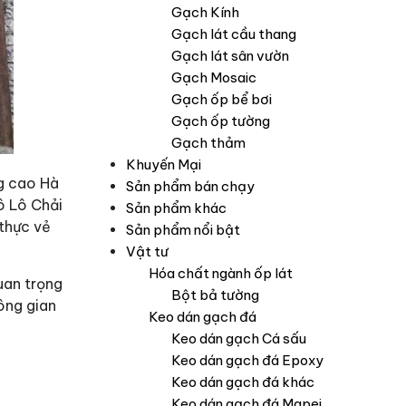
Gạch Kính
Gạch lát cầu thang
Gạch lát sân vườn
Gạch Mosaic
Gạch ốp bể bơi
Gạch ốp tường
Gạch thảm
Khuyến Mại
ng cao Hà
Sản phẩm bán chạy
ô Lô Chải
Sản phẩm khác
 thực vẻ
Sản phẩm nổi bật
Vật tư
Hóa chất ngành ốp lát
uan trọng
Bột bả tường
ông gian
Keo dán gạch đá
Keo dán gạch Cá sấu
Keo dán gạch đá Epoxy
Keo dán gạch đá khác
Keo dán gạch đá Mapei