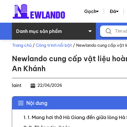
Gạch
Đá
Danh mục sản phẩm
Trang chủ
/
Công trình nổi bật
/
Newlando cung cấp vật li
Newlando cung cấp vật liệu hoàn
An Khánh
laint
22/06/2026
Nội dung
1. Mang hơi thở Hà Giang đến giữa lòng Hà