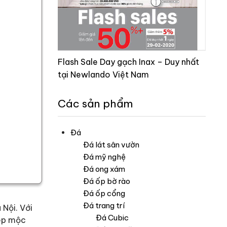
Flash Sale Day gạch Inax – Duy nhất
tại Newlando Việt Nam
Các sản phẩm
Đá
Đá lát sân vườn
Đá mỹ nghệ
Đá ong xám
Đá ốp bờ rào
Đá ốp cổng
Đá trang trí
 Nội. Với
Đá Cubic
đẹp mộc