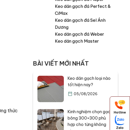
Keo dán gạch đá Perfect &
CiMax
Keo dán gạch đá Sel Ánh
Dương
Keo dán gạch đá Weber
Keo dán gạch Master
BÀI VIẾT MỚI NHẤT
Keo dán gạch loại nào
tốt hiện nay?
05/08/2026
ởng thức
Kinh nghiệm chọn gạch
Hotline
bông 300×300 phù
hợp cho từng không
Zalo