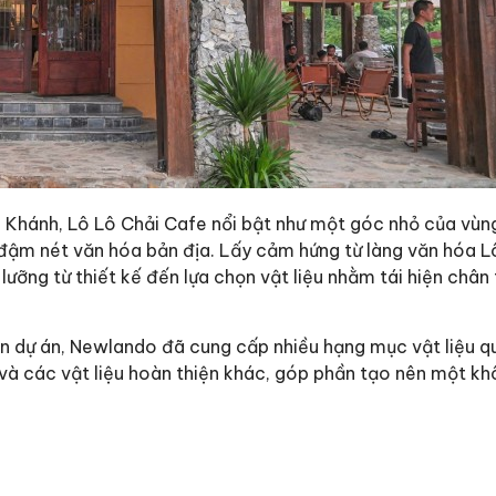
n Khánh, Lô Lô Chải Cafe nổi bật như một góc nhỏ của vù
 đậm nét văn hóa bản địa. Lấy cảm hứng từ làng văn hóa L
lưỡng từ thiết kế đến lựa chọn vật liệu nhằm tái hiện chân
ện dự án, Newlando đã cung cấp nhiều hạng mục vật liệu q
h và các vật liệu hoàn thiện khác, góp phần tạo nên một kh