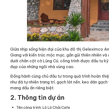
Giữa nhịp sống hiện đại của khu đô thị Geleximco A
Giang với kiến trúc mộc mạc, gần gũi thiên nhiên và
dưới chân cột cờ Lũng Cú, công trình được đầu tư kỹ 
đẹp của những ngôi nhà vùng cao.
Đồng hành cùng chủ đầu tư trong quá trình hoàn thi
như đá tự nhiên trang trí, gạch lát nền, keo dán gạc
mang dấu ấn riêng biệt.
2. Thông tin dự án
Tên công trình: Lô Lô Chải Cafe