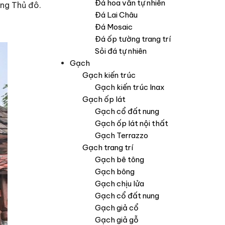
Đá hoa văn tự nhiên
ng Thủ đô.
Đá Lai Châu
Đá Mosaic
Đá ốp tường trang trí
Sỏi đá tự nhiên
Gạch
Gạch kiến trúc
Gạch kiến trúc Inax
Gạch ốp lát
Gạch cổ đất nung
Gạch ốp lát nội thất
Gạch Terrazzo
Gạch trang trí
Gạch bê tông
Gạch bông
Gạch chịu lửa
Gạch cổ đất nung
Gạch giả cổ
Gạch giả gỗ