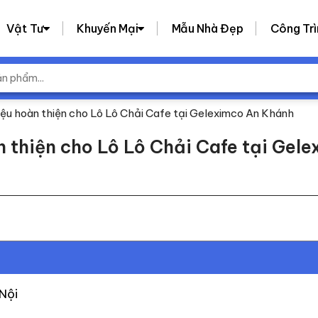
Vật Tư
Khuyến Mại
Mẫu Nhà Đẹp
Công Trì
ệu hoàn thiện cho Lô Lô Chải Cafe tại Geleximco An Khánh
 thiện cho Lô Lô Chải Cafe tại Gel
 Nội