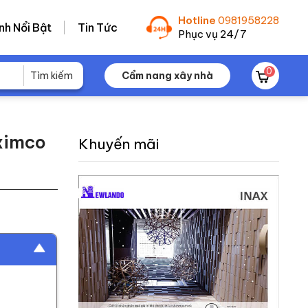
Hotline
0981958228
nh Nổi Bật
Tin Tức
Phục vụ 24/7
0
Cẩm nang xây nhà
eximco
Khuyến mãi