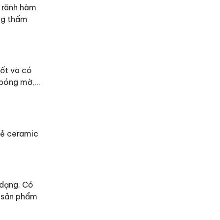
g rãnh hàm
ng thấm
ốt và có
 bóng mờ,…
hẻ ceramic
 dạng. Có
n sản phẩm