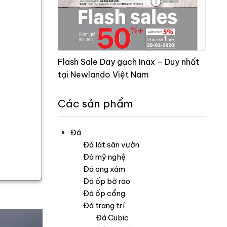
Flash Sale Day gạch Inax – Duy nhất
tại Newlando Việt Nam
Các sản phẩm
Đá
Đá lát sân vườn
Đá mỹ nghệ
Đá ong xám
Đá ốp bờ rào
Đá ốp cổng
Đá trang trí
Đá Cubic