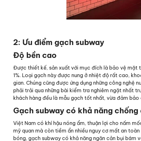
2: Ưu điểm gạch subway
Độ bền cao
Được thiết kế, sản xuất với mục đích là bảo vệ mặt
1%. Loại gạch này được nung ở nhiệt độ rất cao, khoả
gian. Chúng cũng được ứng dụng những công nghệ nun
phải trải qua những bài kiểm tra nghiêm ngặt nhất tr
khách hàng đều là mẫu gạch tốt nhất, vừa đảm bảo 
Gạch subway có khả năng chống
Việt Nam có khí hậu nóng ẩm, thuận lợi cho nấm mốc 
mỹ quan mà còn tiềm ẩn nhiều nguy cơ mất an toàn c
bóng, gạch subway có khả năng ngăn cản bụi bám và