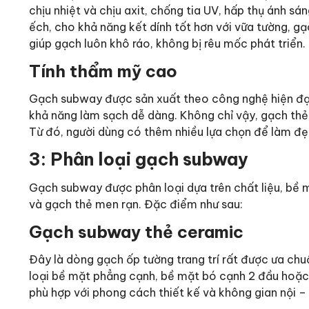
chịu nhiệt và chịu axit, chống tia UV, hấp thụ ánh s
ếch, cho khả năng kết dính tốt hơn với vữa tường, 
giúp gạch luôn khô ráo, không bị rêu mốc phát triển.
Tính thẩm mỹ cao
Gạch subway được sản xuất theo công nghệ hiện đại
khả năng làm sạch dễ dàng. Không chỉ vậy, gạch th
Từ đó, người dùng có thêm nhiều lựa chọn để làm đẹp
3: Phân loại gạch subway
Gạch subway được phân loại dựa trên chất liệu, bề m
và gạch thẻ men rạn. Đặc điểm như sau:
Gạch subway thẻ ceramic
Đây là dòng gạch ốp tường trang trí rất được ưa ch
loại bề mặt phẳng cạnh, bề mặt bó cạnh 2 đầu hoặc
phù hợp với phong cách thiết kế và không gian nội – 