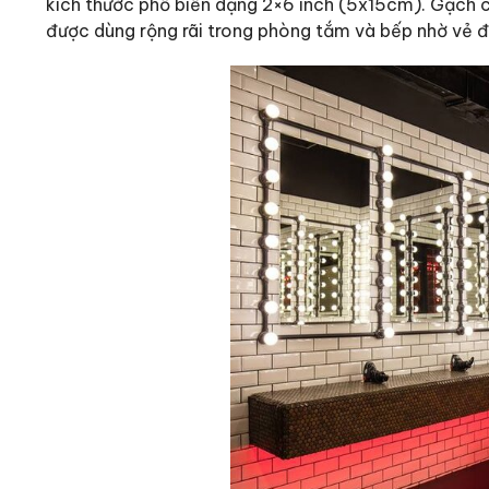
kích thước phổ biến dạng 2×6 inch (5x15cm). Gạch c
được dùng rộng rãi trong phòng tắm và bếp nhờ vẻ 