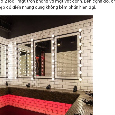
ó 2 loại: mặt trơn phẳng và mặt vát cạnh. Bên cạnh đó, 
đẹp cổ điển nhưng cũng không kém phần hiện đại.