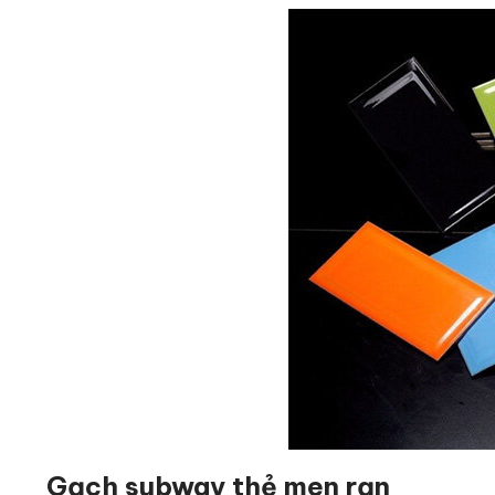
Gạch subway thẻ men rạn