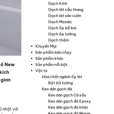
Gạch Kính
Gạch lát cầu thang
Gạch lát sân vườn
Gạch Mosaic
Gạch ốp bể bơi
Gạch ốp tường
Gạch thảm
Khuyến Mại
Sản phẩm bán chạy
Sản phẩm khác
hố New
Sản phẩm nổi bật
Vật tư
kích
Hóa chất ngành ốp lát
 gian
Bột bả tường
Keo dán gạch đá
Keo dán gạch Cá sấu
Keo dán gạch đá Epoxy
Keo dán gạch đá khác
 nhật với
Keo dán gạch đá Mapei