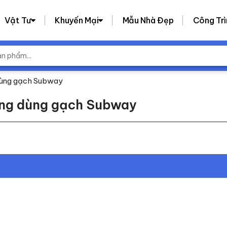
Vật Tư
Khuyến Mại
Mẫu Nhà Đẹp
Công Trì
 dùng gạch Subway
ướng dùng gạch Subway