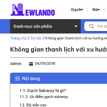
Gạch
Đá
Danh mục sản phẩm
Trang chủ
/
Tin tức
/
Không gian thanh lịch với xu hướng
Không gian thanh lịch với xu h
admin
06/09/2018
Nội dung
1: Gạch Subway là gì?
2: Ưu điểm gạch subway
Độ bền cao