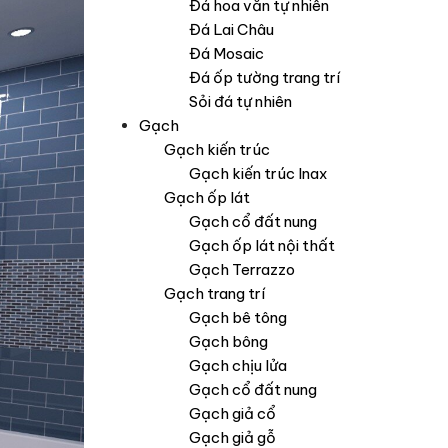
Đá hoa văn tự nhiên
Đá Lai Châu
Đá Mosaic
Đá ốp tường trang trí
Sỏi đá tự nhiên
Gạch
Gạch kiến trúc
Gạch kiến trúc Inax
Gạch ốp lát
Gạch cổ đất nung
Gạch ốp lát nội thất
Gạch Terrazzo
Gạch trang trí
Gạch bê tông
Gạch bông
Gạch chịu lửa
Gạch cổ đất nung
Gạch giả cổ
Gạch giả gỗ