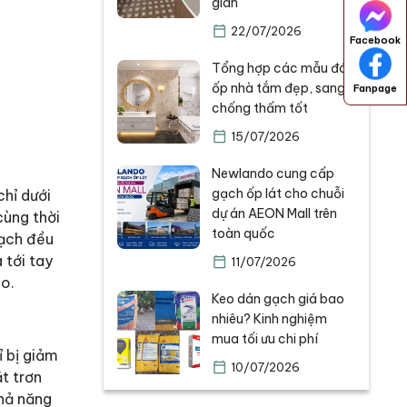
gian
22/07/2026
Facebook
Tổng hợp các mẫu đá
ốp nhà tắm đẹp, sang,
Fanpage
chống thấm tốt
15/07/2026
Newlando cung cấp
gạch ốp lát cho chuỗi
chỉ dưới
dự án AEON Mall trên
cùng thời
toàn quốc
gạch đều
 tới tay
11/07/2026
o.
Keo dán gạch giá bao
nhiêu? Kinh nghiệm
mua tối ưu chi phí
ỉ bị giảm
10/07/2026
t trơn
khả năng