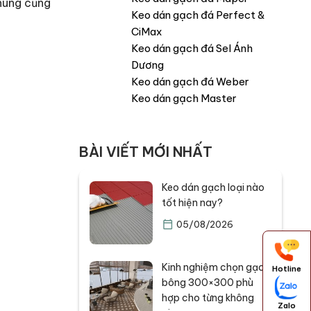
chúng cũng
Keo dán gạch đá Perfect &
CiMax
Keo dán gạch đá Sel Ánh
Dương
Keo dán gạch đá Weber
Keo dán gạch Master
BÀI VIẾT MỚI NHẤT
Keo dán gạch loại nào
tốt hiện nay?
05/08/2026
Kinh nghiệm chọn gạch
Hotline
bông 300×300 phù
hợp cho từng không
Zalo