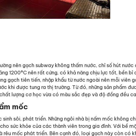
 tường nên gạch subway không thấm nước, chỉ số hút nước 
ng 1200°C nên rất cứng, có khả năng chịu lực tốt, bền bỉ 
g gạch tiên tiến, nhập khẩu từ nước ngoài nên mỗi viên 
ước khi được tung ra thị trường. Từ đó, những sản phẩm đưa
chất lượng cơ học vừa có màu sắc đẹp và độ đồng đều ca
 ẩm mốc
sinh sôi, phát triển. Những ngôi nhà bị nấm mốc không ch
ho sức khỏe của các thành viên trong gia đình. Với bề mặ
 rêu mốc phát triển. Bên cạnh đó, loại gạch này còn có 