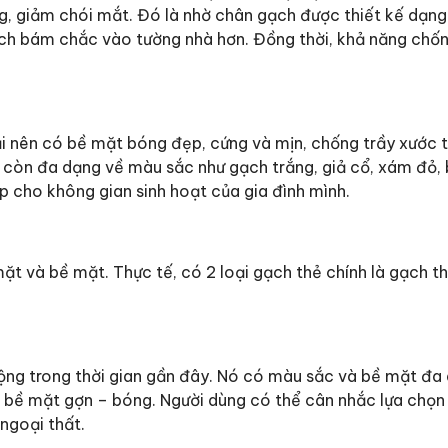
áng, giảm chói mắt. Đó là nhờ chân gạch được thiết kế dạn
gạch bám chắc vào tường nhà hơn. Đồng thời, khả năng chố
 nên có bề mặt bóng đẹp, cứng và mịn, chống trầy xước t
ẻ còn đa dạng về màu sắc như gạch trắng, giả cổ, xám đỏ,
 cho không gian sinh hoạt của gia đình mình.
ặt và bề mặt. Thực tế, có 2 loại gạch thẻ chính là gạch t
uộng trong thời gian gần đây. Nó có màu sắc và bề mặt đa
 bề mặt gợn – bóng. Người dùng có thể cân nhắc lựa chọ
ngoại thất.