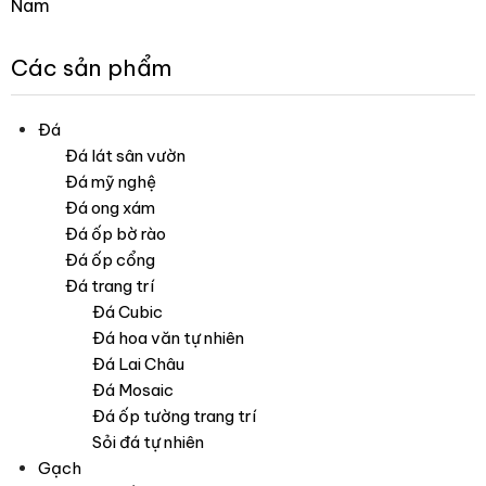
Nam
Các sản phẩm
Đá
Đá lát sân vườn
Đá mỹ nghệ
Đá ong xám
Đá ốp bờ rào
Đá ốp cổng
Đá trang trí
Đá Cubic
Đá hoa văn tự nhiên
Đá Lai Châu
Đá Mosaic
Đá ốp tường trang trí
Sỏi đá tự nhiên
Gạch