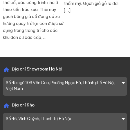
thờ cổ, các công trình nhà ở
thẩm mỹ. Gạch giả gỗ ra đời
theo kiến trúc xưa. Thời nay
[…]
gạch bông giả cổ đang có xu
hướng quay trở lại. còn được sử
dụng trong trang trí cho các
khu dân cư cao cấp, …
Địa chỉ Showroom Hà Nội
Số 45 ngõ 103 Văn Cao, Phường Ngọc Hà, Thành phố Hà Nội,
Việt Nam
Địa chỉ Kho
Số 46, Vĩnh Quỳnh, Thanh Trì, Hà Nội