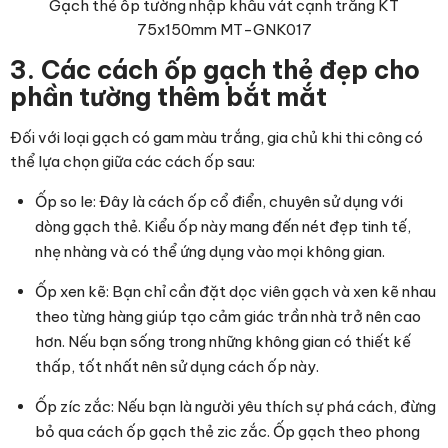
Gạch thẻ ốp tường nhập khẩu vát cạnh trắng KT
75x150mm MT-GNK017
3. Các cách ốp gạch thẻ đẹp cho
phần tường thêm bắt mắt
Đối với loại gạch có gam màu trắng, gia chủ khi thi công có
thể lựa chọn giữa các cách ốp sau:
Ốp so le: Đây là cách ốp cổ điển, chuyên sử dụng với
dòng gạch thẻ. Kiểu ốp này mang đến nét đẹp tinh tế,
nhẹ nhàng và có thể ứng dụng vào mọi không gian.
Ốp xen kẽ: Bạn chỉ cần đặt dọc viên gạch và xen kẽ nhau
theo từng hàng giúp tạo cảm giác trần nhà trở nên cao
hơn. Nếu bạn sống trong những không gian có thiết kế
thấp, tốt nhất nên sử dụng cách ốp này.
Ốp zíc zắc: Nếu bạn là người yêu thích sự phá cách, đừng
bỏ qua cách ốp gạch thẻ zic zắc. Ốp gạch theo phong