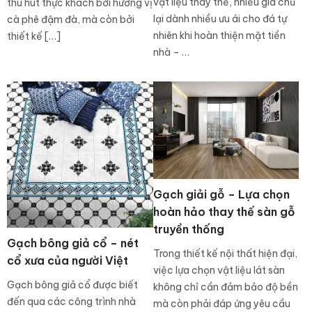
vật liệu thay thế, nhiều gia chủ
thu hút thực khách bởi hương vị
lại dành nhiều ưu ái cho đá tự
cà phê đậm đà, mà còn bởi
nhiên khi hoàn thiện mặt tiền
thiết kế […]
nhà – …
Gạch giải gỗ – Lựa chọn
hoàn hảo thay thế sàn gỗ
truyền thống
Gạch bông giả cổ – nét
Trong thiết kế nội thất hiện đại,
cổ xưa của người Việt
việc lựa chọn vật liệu lát sàn
Gạch bông giả cổ được biết
không chỉ cần đảm bảo độ bền
đến qua các công trình nhà
mà còn phải đáp ứng yêu cầu