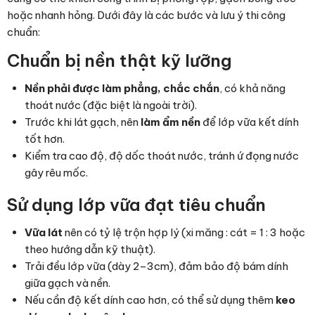
hoặc nhanh hỏng. Dưới đây là các bước và lưu ý thi công
chuẩn:
Chuẩn bị nền thật kỹ lưỡng
Nền phải được làm phẳng, chắc chắn
, có khả năng
thoát nước (đặc biệt là ngoài trời).
Trước khi lát gạch, nên
làm ẩm nền
để lớp vữa kết dính
tốt hơn.
Kiểm tra cao độ, độ dốc thoát nước, tránh ứ đọng nước
gây rêu mốc.
Sử dụng lớp vữa đạt tiêu chuẩn
Vữa lát
nên có tỷ lệ trộn hợp lý (xi măng : cát = 1 : 3 hoặc
theo hướng dẫn kỹ thuật).
Trải đều lớp vữa (dày 2–3cm), đảm bảo độ bám dính
giữa gạch và nền.
Nếu cần độ kết dính cao hơn, có thể sử dụng thêm
keo