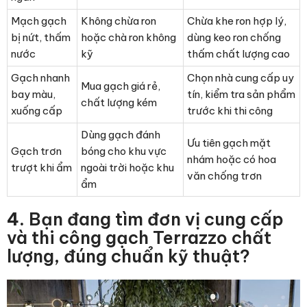
Mạch gạch
Không chừa ron
Chừa khe ron hợp lý,
bị nứt, thấm
hoặc chà ron không
dùng keo ron chống
nước
kỹ
thấm chất lượng cao
Gạch nhanh
Chọn nhà cung cấp uy
Mua gạch giá rẻ,
bay màu,
tín, kiểm tra sản phẩm
chất lượng kém
xuống cấp
trước khi thi công
Dùng gạch đánh
Ưu tiên gạch mặt
Gạch trơn
bóng cho khu vực
nhám hoặc có hoa
trượt khi ẩm
ngoài trời hoặc khu
văn chống trơn
ẩm
4.
Bạn đang tìm đơn vị cung cấp
và thi công gạch Terrazzo chất
lượng, đúng chuẩn kỹ thuật?