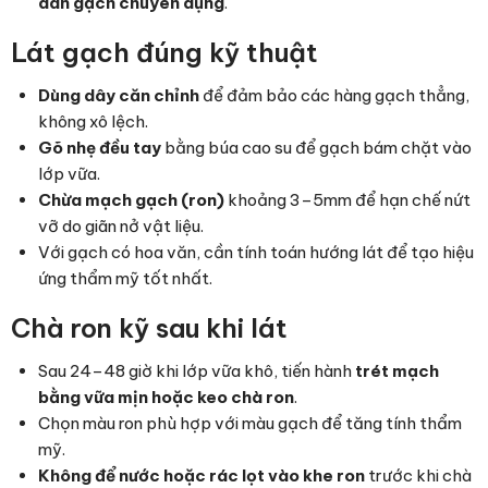
dán gạch chuyên dụng
.
Lát gạch đúng kỹ thuật
Dùng dây căn chỉnh
để đảm bảo các hàng gạch thẳng,
không xô lệch.
Gõ nhẹ đều tay
bằng búa cao su để gạch bám chặt vào
lớp vữa.
Chừa mạch gạch (ron)
khoảng 3–5mm để hạn chế nứt
vỡ do giãn nở vật liệu.
Với gạch có hoa văn, cần tính toán hướng lát để tạo hiệu
ứng thẩm mỹ tốt nhất.
Chà ron kỹ sau khi lát
Sau 24–48 giờ khi lớp vữa khô, tiến hành
trét mạch
bằng vữa mịn hoặc keo chà ron
.
Chọn màu ron phù hợp với màu gạch để tăng tính thẩm
mỹ.
Không để nước hoặc rác lọt vào khe ron
trước khi chà