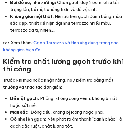
Bãi đỗ xe, nhà xưởng:
Chọn gạch dày ≥ 5cm, chịu tải
trọng lớn, bề mặt chống trơn và dễ vệ sinh.
Không gian nội thất:
Nên ưu tiên gạch đánh bóng, màu
sắc đẹp, thiết kế hiện đại như terrazzo nhiều màu,
terrazzo đá tự nhiên,…
>>> Xem thêm:
Gạch Terrazzo và tính ứng dụng trong các
không gian hiện đại
Kiểm tra chất lượng gạch trước khi
thi công
Trước khi mua hoặc nhận hàng, hãy kiểm tra bằng mắt
thường và thao tác đơn giản:
Bề mặt gạch:
Phẳng, không cong vênh, không bị nứt
hoặc sứt mẻ.
Màu sắc:
Đồng đều, không bị loang hoặc phai.
Gõ nhẹ lên gạch:
Nếu phát ra âm thanh “đanh chắc” là
gạch đặc ruột, chất lượng tốt.