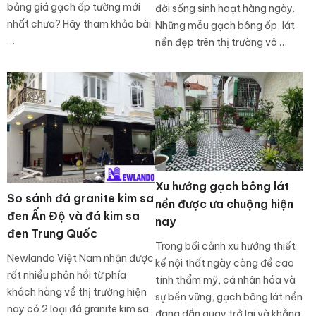
bảng giá gạch ốp tường mới
đời sống sinh hoạt hàng ngày.
nhất chưa? Hãy tham khảo bài
Những mẫu gạch bông ốp, lát
…
nền đẹp trên thị trường vô …
Xu hướng gạch bông lát
So sánh đá granite kim sa
nền được ưa chuộng hiện
đen Ấn Độ và đá kim sa
nay
đen Trung Quốc
Trong bối cảnh xu hướng thiết
Newlando Việt Nam nhận được
kế nội thất ngày càng đề cao
rất nhiều phản hồi từ phía
tính thẩm mỹ, cá nhân hóa và
khách hàng về thị trường hiện
sự bền vững, gạch bông lát nền
nay có 2 loại đá granite kim sa
đang dần quay trở lại và khẳng