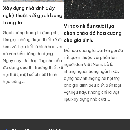
Xây dựng nhà xinh đầy
nghệ thuật với gạch bông
trang trí
Vì sao nhiều người lựa
Gạch bông trang trí đúng như
chọn chảo đá hoa cương
tên gọi, chúng được thiết kế đi
cho gia đình.
kèm với họa tiết là hình hoa với
Đá hoa cương là cái tên gọi đã
vô vàn kiểu dáng đa dạng.
rất quen thuộc với phần lớn
Ngày nay, để đáp ứng nhu cầu
người dân Việt Nam. Dù là
đa dạng của thị trường thiết kế
những người trong ngành xây
nội thất, một số chi tiết hình
dựng hay những người nội trợ
học cũng …
cho gia đình đều biết đến loại
vật liệu này. Không chỉ là vật
liệu xây dựng nhà cửa …