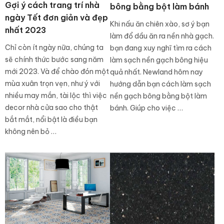
Gợi ý cách trang trí nhà
bông bằng bột làm bánh
ngày Tết đơn giản và đẹp
Khi nấu ăn chiên xào, sơ ý bạn
nhất 2023
làm đổ dầu ăn ra nền nhà gạch.
Chỉ còn ít ngày nữa, chúng ta
bạn đang xuy nghĩ tìm ra cách
sẽ chính thức bước sang năm
làm sạch nền gạch bông hiệu
mới 2023. Và để chào đón một
quả nhất. Newland hôm nay
mùa xuân trọn vẹn, như ý với
hướng dẫn bạn cách làm sạch
nhiều may mắn, tài lộc thì việc
nền gạch bông bằng bột làm
decor nhà cửa sao cho thật
bánh. Giúp cho việc …
bắt mắt, nổi bật là điều bạn
không nên bỏ …