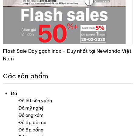
Flash Sale Day gạch Inax – Duy nhất tại Newlando Việt
Nam
Các sản phẩm
Đá
Đá lát sân vườn
Đá mỹ nghệ
Đá ong xám
Đá ốp bờ rào
Đá ốp cổng