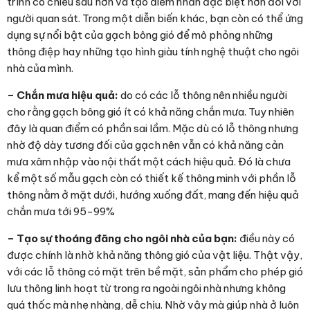
trình có chiều sâu hơn và tạo điểm nhấn đặc biệt hơn đối với
người quan sát. Trong một diễn biến khác, bạn còn có thể ứng
dụng sự nổi bật của gạch bông gió để mô phỏng những
thông điệp hay những tạo hình giàu tính nghệ thuật cho ngôi
nhà của mình.
– Chắn mưa hiệu quả:
do có các lỗ thông nên nhiều người
cho rằng gạch bông gió ít có khả năng chắn mưa. Tuy nhiên
đây là quan điểm có phần sai lầm. Mặc dù có lỗ thông nhưng
nhờ độ dày tương đối của gạch nên vẫn có khả năng cản
mưa xâm nhập vào nội thất một cách hiệu quả. Đó là chưa
kể một số mẫu gạch còn có thiết kế thông minh với phần lỗ
thông nằm ở mặt dưới, hướng xuống đất, mang đến hiệu quả
chắn mưa tới 95-99%
– Tạo sự thoáng đãng cho ngôi nhà của bạn:
điều này có
được chính là nhờ khả năng thông gió của vật liệu. Thật vậy,
với các lỗ thông có mặt trên bề mặt, sản phẩm cho phép gió
lưu thông linh hoạt từ trong ra ngoài ngôi nhà nhưng không
quá thốc mà nhẹ nhàng, dễ chịu. Nhờ vậy mà giúp nhà ở luôn