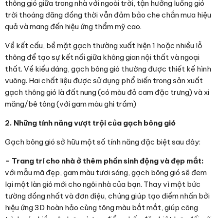
thông gió giữa trong nhà với ngoài trời, tận hưởng luồng gió
trời thoáng đãng đồng thời vẫn đảm bảo che chắn mưa hiệu
quả và mang đến hiệu ứng thẩm mỹ cao.
Về kết cấu, bề mặt gạch thường xuất hiện 1 hoặc nhiều lỗ
thông để tạo sự kết nối giữa không gian nội thất và ngoại
thất. Về kiểu dáng, gạch bông gió thường được thiết kế hình
vuông. Hai chất liệu được sử dụng phổ biến trong sản xuất
gạch thông gió là đất nung (có màu đỏ cam đặc trưng) và xi
măng/bê tông (với gam màu ghi trầm)
2. Những tính năng vượt trội của gạch bông gió
Gạch bông gió sở hữu một số tính năng đặc biệt sau đây:
– Trang trí cho nhà ở thêm phần sinh động và đẹp mắt:
với mẫu mã đẹp, gam màu tươi sáng, gạch bông gió sẽ đem
lại một làn gió mới cho ngôi nhà của bạn. Thay vì một bức
tường đồng nhất và đơn điệu, chúng giúp tạo điểm nhấn bởi
hiệu ứng 3D hoàn hảo cùng tông màu bắt mắt, giúp công