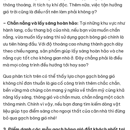
thông thoáng, ít tích tụ khí độc. Thêm nữa, việc tận hưởng
gió trời cũng là điều rất nên làm phải không ạ?
– Chắn nắng và lấy sáng hoàn hảo:
Tại những khu vực như
hành lang, cầu thang bộ của nhà, nếu bạn vừa muốn chắn
nắng, vừa muốn lấy sáng thì sử dụng gạch bông gió chính là
ưu tiên hàng đầu. Với độ thoáng cao nhưng thành gạch dày
theo chiều ngang, sản phẩm giúp lấy sáng hoàn hảo và che
nắng cực tốt cho không gian nhà ở. Đây chẳng phải là điều
mà mọi công trình đều hướng tới hay sao?
Qua phân tích trên có thể thấy lựa chọn gạch bông gió
không chỉ đơn thuần là gia cố công trình thêm chắc chắn,
bền vững mà chúng còn mang ý nghĩa về thẩm mỹ cùng khả
năng lấy sáng, thông gió và chắn mưa, chắn nắng một cách
thông minh. Chính vì vậy, nếu bạn đang tìm kiếm dòng vật
liệu giúp tạo điểm sáng cho ngoại thất của căn nhà thì đừng
bỏ qua gạch bông gió nhé!
3. Điểm danh các mẫu gạch bông gió đắt khách nhất tại