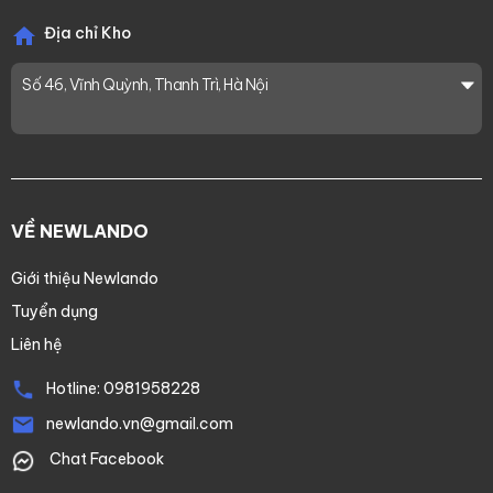
Địa chỉ Kho
Số 46, Vĩnh Quỳnh, Thanh Trì, Hà Nội
VỀ NEWLANDO
Giới thiệu Newlando
Tuyển dụng
Liên hệ
Hotline:
0981958228
newlando.vn@gmail.com
Chat Facebook