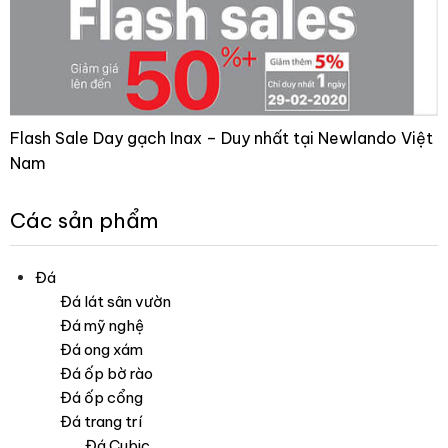
Flash Sale Day gạch Inax – Duy nhất tại Newlando Việt
Nam
Các sản phẩm
Đá
Đá lát sân vườn
Đá mỹ nghệ
Đá ong xám
Đá ốp bờ rào
Đá ốp cổng
Đá trang trí
Đá Cubic