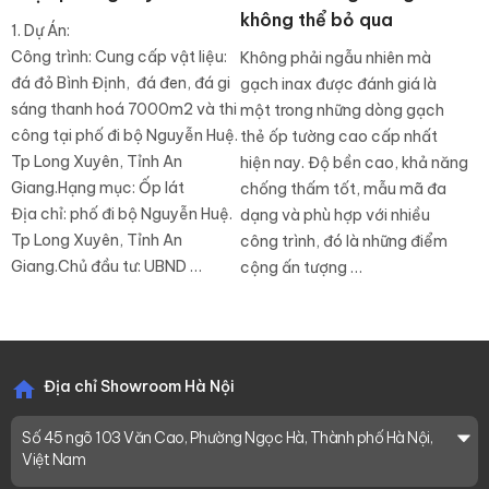
không thể bỏ qua
1. Dự Án:
Công trình: Cung cấp vật liệu:
Không phải ngẫu nhiên mà
đá đỏ Bình Định, đá đen, đá gi
gạch inax được đánh giá là
sáng thanh hoá 7000m2 và thi
một trong những dòng gạch
công tại phố đi bộ Nguyễn Huệ.
thẻ ốp tường cao cấp nhất
Tp Long Xuyên, Tỉnh An
hiện nay. Độ bền cao, khả năng
Giang.Hạng mục: Ốp lát
chống thấm tốt, mẫu mã đa
Địa chỉ: phố đi bộ Nguyễn Huệ.
dạng và phù hợp với nhiều
Tp Long Xuyên, Tỉnh An
công trình, đó là những điểm
Giang.Chủ đầu tư: UBND …
cộng ấn tượng …
Địa chỉ Showroom Hà Nội
Số 45 ngõ 103 Văn Cao, Phường Ngọc Hà, Thành phố Hà Nội,
Việt Nam