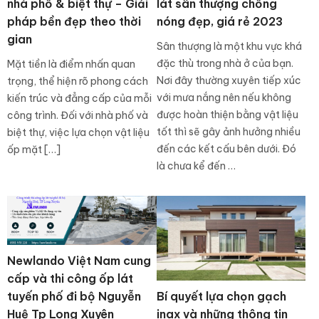
nhà phố & biệt thự – Giải
lát sân thượng chống
pháp bền đẹp theo thời
nóng đẹp, giá rẻ 2023
gian
Sân thượng là một khu vực khá
đặc thù trong nhà ở của bạn.
Mặt tiền là điểm nhấn quan
Nơi đây thường xuyên tiếp xúc
trọng, thể hiện rõ phong cách
với mưa nắng nên nếu không
kiến trúc và đẳng cấp của mỗi
được hoàn thiện bằng vật liệu
công trình. Đối với nhà phố và
tốt thì sẽ gây ảnh hưởng nhiều
biệt thự, việc lựa chọn vật liệu
đến các kết cấu bên dưới. Đó
ốp mặt […]
là chưa kể đến …
Newlando Việt Nam cung
cấp và thi công ốp lát
Bí quyết lựa chọn gạch
tuyến phố đi bộ Nguyễn
inax và những thông tin
Huệ Tp Long Xuyên