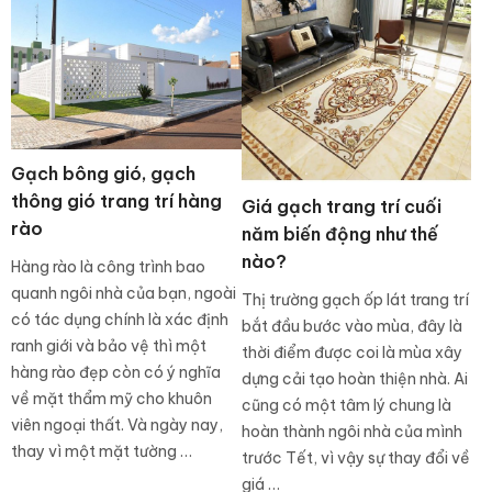
Gạch bông gió, gạch
thông gió trang trí hàng
Giá gạch trang trí cuối
rào
năm biến động như thế
nào?
Hàng rào là công trình bao
quanh ngôi nhà của bạn, ngoài
Thị trường gạch ốp lát trang trí
có tác dụng chính là xác định
bắt đầu bước vào mùa, đây là
ranh giới và bảo vệ thì một
thời điểm được coi là mùa xây
hàng rào đẹp còn có ý nghĩa
dựng cải tạo hoàn thiện nhà. Ai
về mặt thẩm mỹ cho khuôn
cũng có một tâm lý chung là
viên ngoại thất. Và ngày nay,
hoàn thành ngôi nhà của mình
thay vì một mặt tường …
trước Tết, vì vậy sự thay đổi về
giá …