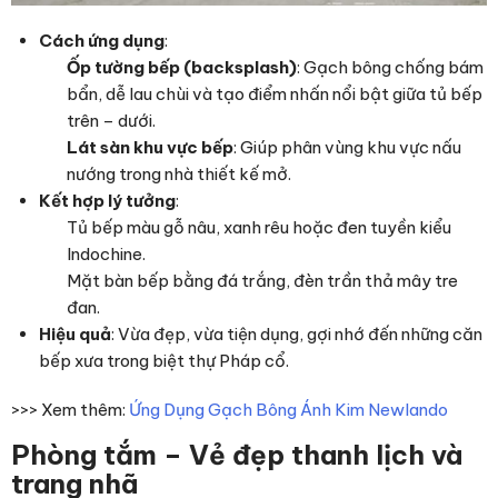
Cách ứng dụng
:
Ốp tường bếp (backsplash)
: Gạch bông chống bám
bẩn, dễ lau chùi và tạo điểm nhấn nổi bật giữa tủ bếp
trên – dưới.
Lát sàn khu vực bếp
: Giúp phân vùng khu vực nấu
nướng trong nhà thiết kế mở.
Kết hợp lý tưởng
:
Tủ bếp màu gỗ nâu, xanh rêu hoặc đen tuyền kiểu
Indochine.
Mặt bàn bếp bằng đá trắng, đèn trần thả mây tre
đan.
Hiệu quả
: Vừa đẹp, vừa tiện dụng, gợi nhớ đến những căn
bếp xưa trong biệt thự Pháp cổ.
>>> Xem thêm:
Ứng Dụng Gạch Bông Ánh Kim Newlando
Phòng tắm – Vẻ đẹp thanh lịch và
trang nhã