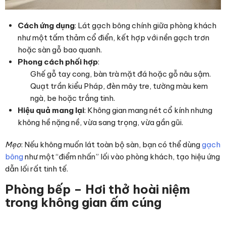
Cách ứng dụng
: Lát gạch bông chính giữa phòng khách
như một tấm thảm cổ điển, kết hợp với nền gạch trơn
hoặc sàn gỗ bao quanh.
Phong cách phối hợp
:
Ghế gỗ tay cong, bàn trà mặt đá hoặc gỗ nâu sậm.
Quạt trần kiểu Pháp, đèn mây tre, tường màu kem
ngà, be hoặc trắng tinh.
Hiệu quả mang lại
: Không gian mang nét cổ kính nhưng
không hề nặng nề, vừa sang trọng, vừa gần gũi.
Mẹo
: Nếu không muốn lát toàn bộ sàn, bạn có thể dùng
gạch
bông
như một “điểm nhấn” lối vào phòng khách, tạo hiệu ứng
dẫn lối rất tinh tế.
Phòng bếp – Hơi thở hoài niệm
trong không gian ấm cúng