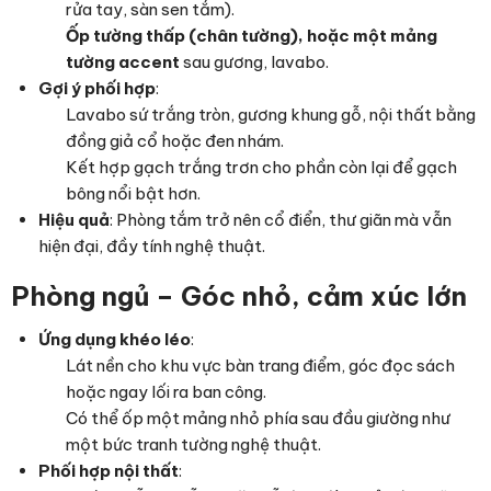
rửa tay, sàn sen tắm).
Ốp tường thấp (chân tường), hoặc một mảng
tường accent
sau gương, lavabo.
Gợi ý phối hợp
:
Lavabo sứ trắng tròn, gương khung gỗ, nội thất bằng
đồng giả cổ hoặc đen nhám.
Kết hợp gạch trắng trơn cho phần còn lại để gạch
bông nổi bật hơn.
Hiệu quả
: Phòng tắm trở nên cổ điển, thư giãn mà vẫn
hiện đại, đầy tính nghệ thuật.
Phòng ngủ – Góc nhỏ, cảm xúc lớn
Ứng dụng khéo léo
:
Lát nền cho khu vực bàn trang điểm, góc đọc sách
hoặc ngay lối ra ban công.
Có thể ốp một mảng nhỏ phía sau đầu giường như
một bức tranh tường nghệ thuật.
Phối hợp nội thất
: