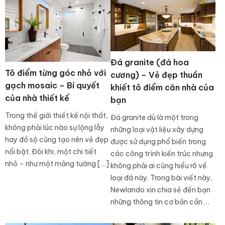
Đá granite (đá hoa
Tô điểm từng góc nhỏ với
cương) – Vẻ đẹp thuần
gạch mosaic – Bí quyết
khiết tô điểm căn nhà của
của nhà thiết kế
bạn
Trong thế giới thiết kế nội thất,
Đá granite dù là một trong
không phải lúc nào sự lộng lẫy
những loại vật liệu xây dựng
hay đồ sộ cũng tạo nên vẻ đẹp
được sử dụng phổ biến trong
nổi bật. Đôi khi, một chi tiết
các công trình kiến trúc nhưng
nhỏ – như một mảng tường […]
không phải ai cũng hiểu rõ về
loại đá này. Trong bài viết này,
Newlando xin chia sẻ đến bạn
những thông tin cơ bản cần …