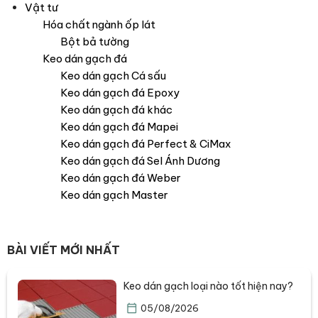
Vật tư
Hóa chất ngành ốp lát
Bột bả tường
Keo dán gạch đá
Keo dán gạch Cá sấu
Keo dán gạch đá Epoxy
Keo dán gạch đá khác
Keo dán gạch đá Mapei
Keo dán gạch đá Perfect & CiMax
Keo dán gạch đá Sel Ánh Dương
Keo dán gạch đá Weber
Keo dán gạch Master
BÀI VIẾT MỚI NHẤT
Keo dán gạch loại nào tốt hiện nay?
05/08/2026