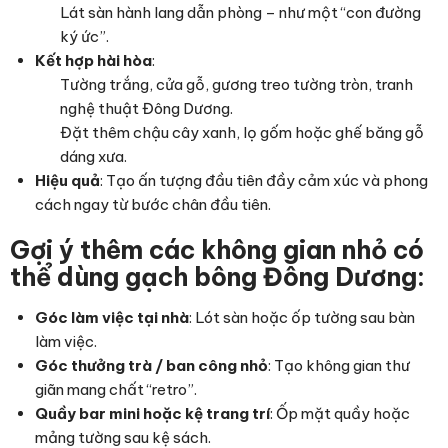
Lát sàn hành lang dẫn phòng – như một “con đường
ký ức”.
Kết hợp hài hòa
:
Tường trắng, cửa gỗ, gương treo tường tròn, tranh
nghệ thuật Đông Dương.
Đặt thêm chậu cây xanh, lọ gốm hoặc ghế băng gỗ
dáng xưa.
Hiệu quả
: Tạo ấn tượng đầu tiên đầy cảm xúc và phong
cách ngay từ bước chân đầu tiên.
Gợi ý thêm các không gian nhỏ có
thể dùng gạch bông Đông Dương:
Góc làm việc tại nhà
: Lót sàn hoặc ốp tường sau bàn
làm việc.
Góc thưởng trà / ban công nhỏ
: Tạo không gian thư
giãn mang chất “retro”.
Quầy bar mini hoặc kệ trang trí
: Ốp mặt quầy hoặc
mảng tường sau kệ sách.