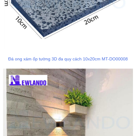
Đá ong xám ốp tường 3D đa quy cách 10x20cm MT-DO00008