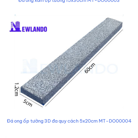
Đá ong xám ốp tường 15x30cm MT-DO00003
Đá ong ốp tường 3D đa quy cách 5x20cm MT-DO00004