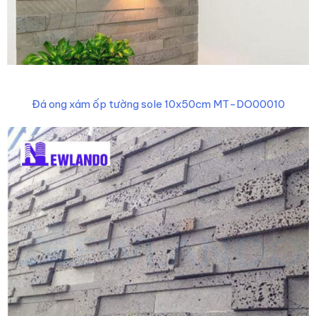
Đá ong xám ốp tường sole 10x50cm MT-DO00010