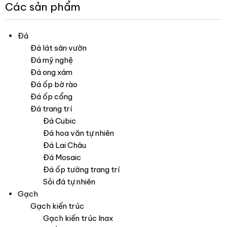
Flash Sale Day gạch Inax – Duy nhất tại Newlando Việt
Nam
Các sản phẩm
Đá
Đá lát sân vườn
Đá mỹ nghệ
Đá ong xám
Đá ốp bờ rào
Đá ốp cổng
Đá trang trí
Đá Cubic
Đá hoa văn tự nhiên
Đá Lai Châu