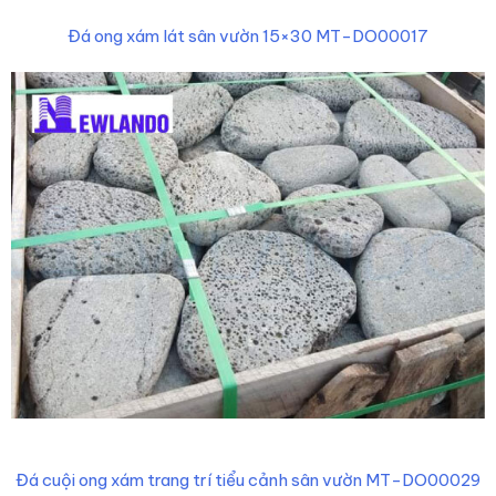
Đá ong xám lát sân vườn 15×30 MT-DO00017
Đá cuội ong xám trang trí tiểu cảnh sân vườn MT-DO00029