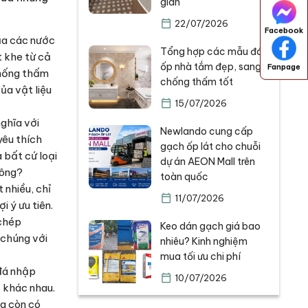
gian
22/07/2026
Facebook
ủa các nước
Tổng hợp các mẫu đá
t khe từ cả
ốp nhà tắm đẹp, sang,
Fanpage
chống thấm
chống thấm tốt
ủa vật liệu
15/07/2026
nghĩa với
Newlando cung cấp
yêu thích
gạch ốp lát cho chuỗi
 bất cứ loại
dự án AEON Mall trên
hông?
toàn quốc
 nhiều, chỉ
11/07/2026
i ý ưu tiên.
 chép
Keo dán gạch giá bao
 chúng với
nhiêu? Kinh nghiệm
mua tối ưu chi phí
 đá nhập
10/07/2026
ở khác nhau.
ng còn có