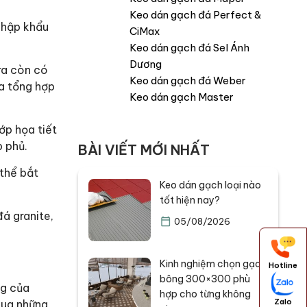
Keo dán gạch đá Perfect &
 nhập khẩu
CiMax
Keo dán gạch đá Sel Ánh
Dương
ra còn có
Keo dán gạch đá Weber
a tổng hợp
Keo dán gạch Master
ớp họa tiết
p phủ.
BÀI VIẾT MỚI NHẤT
 thể bắt
Keo dán gạch loại nào
tốt hiện nay?
á granite,
05/08/2026
Kinh nghiệm chọn gạch
Hotline
bông 300×300 phù
ng của
hợp cho từng không
Zalo
qua những