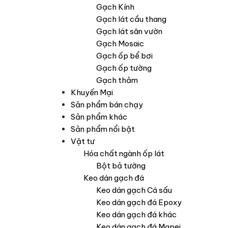
Gạch Kính
Gạch lát cầu thang
Gạch lát sân vườn
Gạch Mosaic
Gạch ốp bể bơi
Gạch ốp tường
Gạch thảm
Khuyến Mại
Sản phẩm bán chạy
Sản phẩm khác
Sản phẩm nổi bật
Vật tư
Hóa chất ngành ốp lát
Bột bả tường
Keo dán gạch đá
Keo dán gạch Cá sấu
Keo dán gạch đá Epoxy
Keo dán gạch đá khác
Keo dán gạch đá Mapei