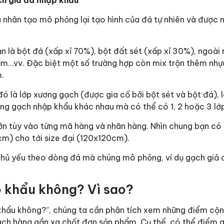
h giả đá nhập khẩu
ệu nhân tạo mô phỏng lại tạo hình của đá tự nhiên và được
n là bột đá (xấp xỉ 70%), bột đất sét (xấp xỉ 30%), ngoài 
hấm…vv. Đặc biệt một số trường hợp còn mix trộn thêm nhự
.
ó là lớp xương gạch (được gia cố bởi bột sét và bột đá), l
òng gạch nhập khẩu khác nhau mà có thể có 1, 2 hoặc 3 lớ
lớn tùy vào từng mã hàng và nhãn hàng. Nhìn chung bạn có
cm) cho tới size đại (120x120cm).
hủ yếu theo dòng đá mà chúng mô phỏng, ví dụ gạch giả đ
p khẩu không? Vì sao?
 khẩu không?”, chúng ta cần phân tích xem những điểm cộ
ách hàng gần xa chốt đơn sản phẩm. Cụ thể, có thể điểm 