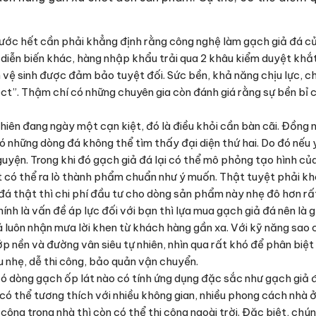
ước hết cần phải khẳng định rằng công nghệ làm gạch giả đá c
t diễn biến khác, hàng nhập khẩu trải qua 2 khâu kiểm duyệt khắ
 vệ sinh được đảm bảo tuyệt đối. Sức bền, khả năng chịu lực, 
t”. Thậm chí có những chuyên gia còn đánh giá rằng sự bền bỉ c
hiên đang ngày một cạn kiệt, đó là điều khỏi cần bàn cãi. Đồng 
có những dòng đá không thể tìm thấy đại diện thứ hai. Do đó nếu 
uyện. Trong khi đó gạch giả đá lại có thể mô phỏng tạo hình của
ất có thể ra lò thành phẩm chuẩn như ý muốn. Thật tuyệt phải k
 đá thật thì chi phí đầu tư cho dòng sản phẩm này nhẹ đô hơn rất
ính là vấn đề áp lực đối với bạn thì lựa mua gạch giả đá nên là gợ
 luôn nhận mưa lời khen từ khách hàng gần xa. Với kỹ năng sao
p nền và đường vân siêu tự nhiên, nhìn qua rất khó để phân biệt
 nhẹ, dễ thi công, bảo quản vận chuyển.
 có dòng gạch ốp lát nào có tính ứng dụng đặc sắc như gạch giả
có thể tương thích với nhiều không gian, nhiều phong cách nhà 
công trong nhà thì còn có thể thi công ngoài trời. Đặc biệt, chú