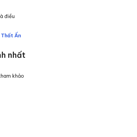
là điều
 Thất Ấn
nh nhất
 tham khảo