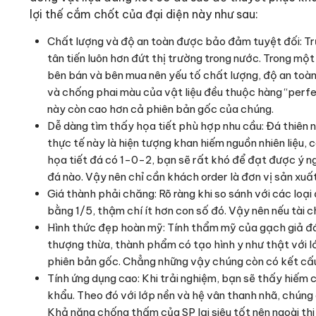
lợi thế cắm chốt của đại diện này như sau:
Chất lượng và độ an toàn được bảo đảm tuyệt đối: Tr
tân tiến luôn hơn đứt thị trường trong nước. Trong mộ
bên bán và bên mua nên yếu tố chất lượng, độ an toàn
và chống phai màu của vật liệu đều thuộc hàng “perfec
này còn cao hơn cả phiên bản gốc của chúng.
Dễ dàng tìm thấy họa tiết phù hợp nhu cầu: Đá thiên n
thực tế này là hiện tượng khan hiếm nguồn nhiên liệu, 
họa tiết đá có 1-0-2, bạn sẽ rất khó để đạt được ý ng
đá nào. Vậy nên chỉ cần khách order là đơn vị sản xu
Giá thành phải chăng: Rõ ràng khi so sánh với các loại
bằng 1/5, thậm chí ít hơn con số đó. Vậy nên nếu tài ch
Hình thức đẹp hoàn mỹ: Tính thẩm mỹ của gạch giả đá
thượng thừa, thành phẩm có tạo hình y như thật với lớ
phiên bản gốc. Chẳng những vậy chúng còn có kết cấu
Tính ứng dụng cao: Khi trải nghiệm, bạn sẽ thấy hiếm
khẩu. Theo đó với lớp nền và hệ vân thanh nhã, chúng 
Khả năng chống thấm của SP lại siêu tốt nên ngoài thi 