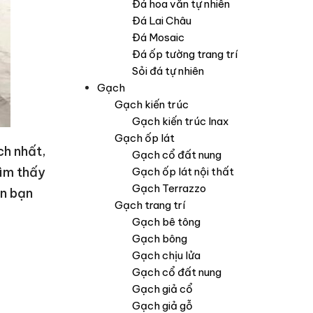
Đá hoa văn tự nhiên
Đá Lai Châu
Đá Mosaic
Đá ốp tường trang trí
Sỏi đá tự nhiên
Gạch
Gạch kiến trúc
Gạch kiến trúc Inax
Gạch ốp lát
ch nhất,
Gạch cổ đất nung
tìm thấy
Gạch ốp lát nội thất
Gạch Terrazzo
in bạn
Gạch trang trí
Gạch bê tông
Gạch bông
Gạch chịu lửa
Gạch cổ đất nung
Gạch giả cổ
Gạch giả gỗ