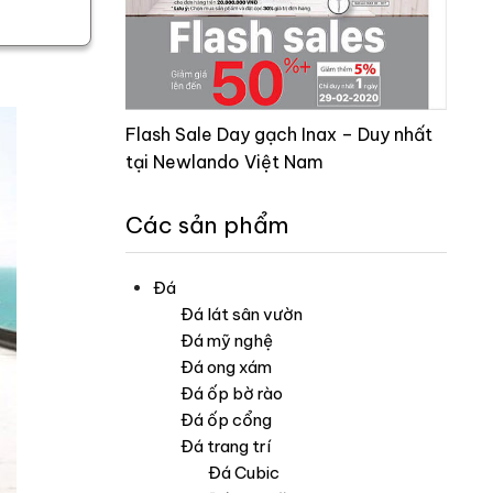
Flash Sale Day gạch Inax – Duy nhất
tại Newlando Việt Nam
Các sản phẩm
Đá
Đá lát sân vườn
Đá mỹ nghệ
Đá ong xám
Đá ốp bờ rào
Đá ốp cổng
Đá trang trí
Đá Cubic