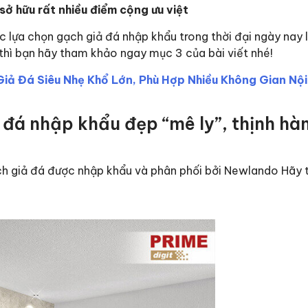
sở hữu rất nhiều điểm cộng ưu việt
iệc lựa chọn gạch giả đá nhập khẩu trong thời đại ngày nay 
 thì bạn hãy tham khảo ngay mục 3 của bài viết nhé!
ả Đá Siêu Nhẹ Khổ Lớn, Phù Hợp Nhiều Không Gian Nội
đá nhập khẩu đẹp “mê ly”, thịnh hà
ạch giả đá được nhập khẩu và phân phối bởi Newlando Hãy