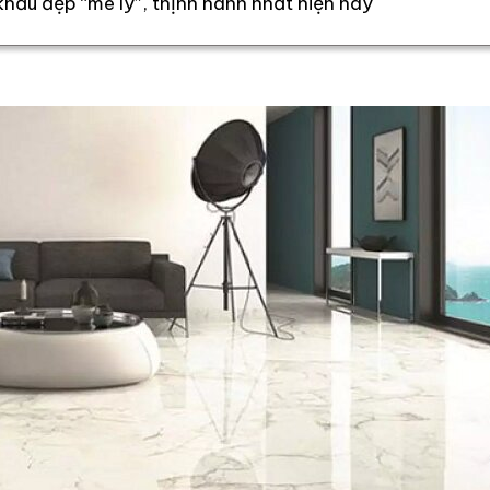
hẩu đẹp “mê ly”, thịnh hành nhất hiện nay