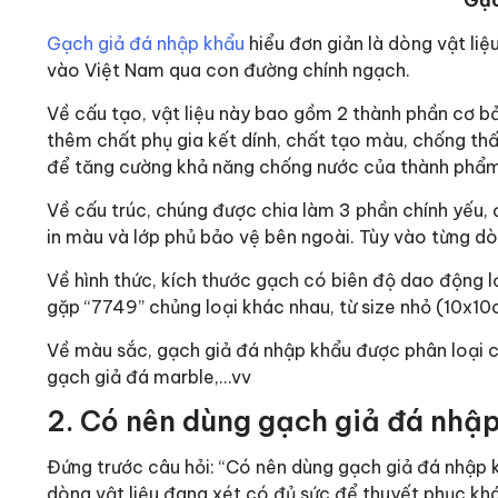
Gạc
Gạch giả đá nhập khẩu
hiểu đơn giản là dòng vật li
vào Việt Nam qua con đường chính ngạch.
Về cấu tạo, vật liệu này bao gồm 2 thành phần cơ bả
thêm chất phụ gia kết dính, chất tạo màu, chống t
để tăng cường khả năng chống nước của thành phẩm
Về cấu trúc, chúng được chia làm 3 phần chính yếu, đ
in màu và lớp phủ bảo vệ bên ngoài. Tùy vào từng d
Về hình thức, kích thước gạch có biên độ dao động 
gặp “7749” chủng loại khác nhau, từ size nhỏ (10x10
Về màu sắc, gạch giả đá nhập khẩu được phân loại c
gạch giả đá marble,…vv
2. Có nên dùng gạch giả đá nhậ
Đứng trước câu hỏi: “Có nên dùng gạch giả đá nhập
dòng vật liệu đang xét có đủ sức để thuyết phục kh