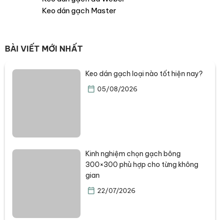
Keo dán gạch đá
Keo dán gạch Cá sấu
Keo dán gạch đá Epoxy
Keo dán gạch đá khác
Keo dán gạch đá Mapei
Keo dán gạch đá Perfect & CiMax
Keo dán gạch đá Sel Ánh Dương
Keo dán gạch đá Weber
Keo dán gạch Master
BÀI VIẾT MỚI NHẤT
Keo dán gạch loại nào tốt hiện nay?
05/08/2026