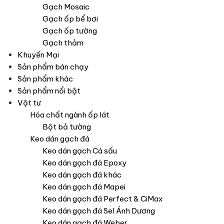
Gạch bông
Gạch chịu lửa
Gạch cổ đất nung
Gạch giả cổ
Gạch giả gỗ
Gạch Kính
Gạch lát cầu thang
Gạch lát sân vườn
Gạch Mosaic
Gạch ốp bể bơi
Gạch ốp tường
Gạch thảm
Khuyến Mại
Sản phẩm bán chạy
Sản phẩm khác
Sản phẩm nổi bật
Vật tư
Hóa chất ngành ốp lát
Bột bả tường