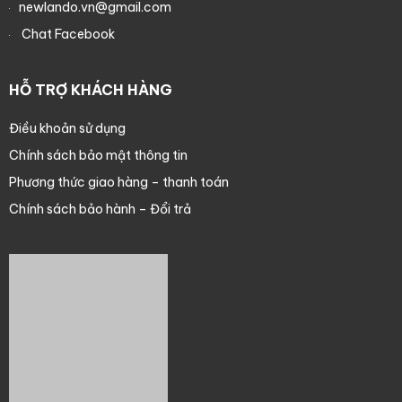
VỀ NEWLANDO
Giới thiệu Newlando
Tuyển dụng
Liên hệ
Hotline:
0981958228
newlando.vn@gmail.com
Chat Facebook
HỖ TRỢ KHÁCH HÀNG
Điều khoản sử dụng
Chính sách bảo mật thông tin
Phương thức giao hàng – thanh toán
Chính sách bảo hành – Đổi trả