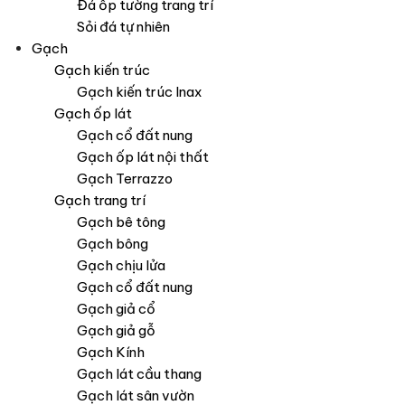
Đá ong xám
Đá ốp bờ rào
Đá ốp cổng
Đá trang trí
Đá Cubic
Đá hoa văn tự nhiên
Đá Lai Châu
Đá Mosaic
Đá ốp tường trang trí
Sỏi đá tự nhiên
Gạch
Gạch kiến trúc
Gạch kiến trúc Inax
Gạch ốp lát
Gạch cổ đất nung
Gạch ốp lát nội thất
Gạch Terrazzo
Gạch trang trí
Gạch bê tông