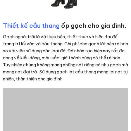
Thiết kế cầu thang
ốp gạch cho gia đình.
Gạch ngoài trời là vật liệu bền, thiết thực và hiện đại để
trang trí lối vào và cầu thang. Chi phí cho gạch lát nền rẻ hơn
so với việc sử dụng các loại đá. Đá nhân tạo hiện nay rất đa
dang về kiểu dáng, màu sắc, giá thành cũng có thể rẻ hơn.
Tuy nhiên chúng không mang những nét riêng có như gạch mà
mang nét đại trà. Sử dụng gạch lát cầu thang mang lại nét tự
nhiên, thân thiện cho gia đình.