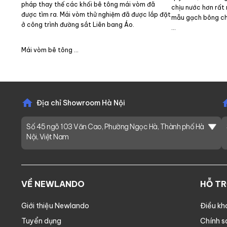
pháp thay thế các khối bê tông mái vòm đã
chịu nước hơn rất 
được tìm ra. Mái vòm thử nghiệm đã được lắp đặt
mẫu gạch bông ch
ở công trình đường sắt Liên bang Áo.
…
Mái vòm bê tông …
Địa chỉ Showroom Hà Nội
Số 45 ngõ 103 Văn Cao, Phường Ngọc Hà, Thành phố Hà
Nội, Việt Nam
VỀ NEWLANDO
HỖ T
Giới thiệu Newlando
Điều kh
Tuyển dụng
Chính s