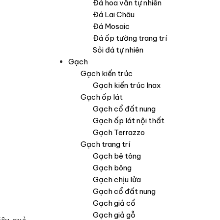
Đá hoa văn tự nhiên
Đá Lai Châu
Đá Mosaic
Đá ốp tường trang trí
Sỏi đá tự nhiên
Gạch
Gạch kiến trúc
Gạch kiến trúc Inax
Gạch ốp lát
Gạch cổ đất nung
Gạch ốp lát nội thất
Gạch Terrazzo
Gạch trang trí
Gạch bê tông
Gạch bông
Gạch chịu lửa
Gạch cổ đất nung
Gạch giả cổ
Gạch giả gỗ