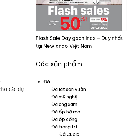
Flash Sale Day gạch Inax – Duy nhất
tại Newlando Việt Nam
Các sản phẩm
n
Đá
cho các dự
Đá lát sân vườn
Đá mỹ nghệ
Đá ong xám
Đá ốp bờ rào
Đá ốp cổng
Đá trang trí
Đá Cubic