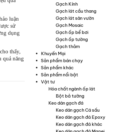
iệu quả
Gạch Kính
Gạch lát cầu thang
Gạch lát sân vườn
thảo luận
Gạch Mosaic
được sử
Gạch ốp bể bơi
 ứng dụng
Gạch ốp tường
Gạch thảm
cho thấy,
Khuyến Mại
ệu quả năng
Sản phẩm bán chạy
Sản phẩm khác
Sản phẩm nổi bật
Vật tư
Hóa chất ngành ốp lát
Bột bả tường
Keo dán gạch đá
Keo dán gạch Cá sấu
Keo dán gạch đá Epoxy
Keo dán gạch đá khác
Keo dán gạch đá Mapei