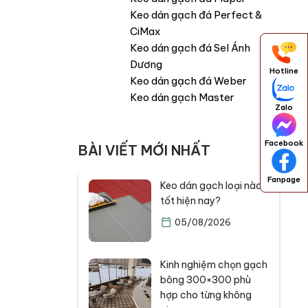
Keo dán gạch đá Perfect &
CiMax
Keo dán gạch đá Sel Ánh
Dương
Hotline
Keo dán gạch đá Weber
Keo dán gạch Master
Zalo
Facebook
BÀI VIẾT MỚI NHẤT
Fanpage
Keo dán gạch loại nào
tốt hiện nay?
05/08/2026
Kinh nghiệm chọn gạch
bông 300×300 phù
hợp cho từng không