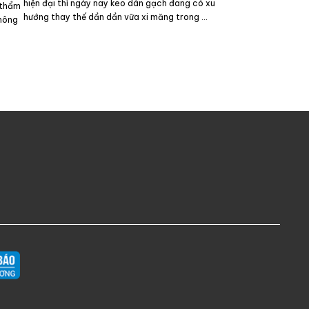
hiện đại thì ngày nay keo dán gạch đang có xu
 thẩm
hướng thay thế dần dần vữa xi măng trong …
thông