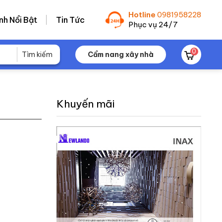
Hotline
0981958228
nh Nổi Bật
Tin Tức
Phục vụ 24/7
0
Cẩm nang xây nhà
Khuyến mãi