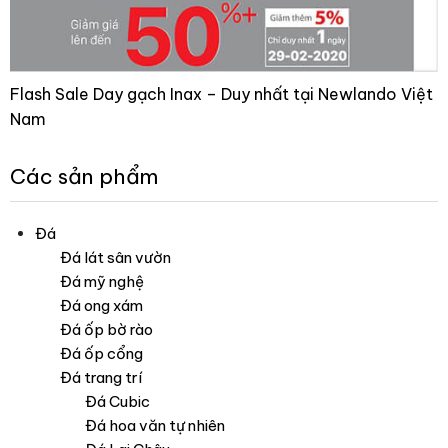
Flash Sale Day gạch Inax – Duy nhất tại Newlando Việt
Nam
Các sản phẩm
Đá
Đá lát sân vườn
Đá mỹ nghệ
Đá ong xám
Đá ốp bờ rào
Đá ốp cổng
Đá trang trí
Đá Cubic
Đá hoa văn tự nhiên