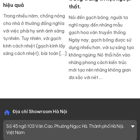
hiệu quả
thất.
Trong nhiều năm, chống nóng
Nói đến gạch bông, người ta
cho nhà ở thường đồng nghĩa
nghĩ ngay đến những mẫu
với việc phải hy sinh ánh sáng
gạch hoa văn truyền thống.
tự nhiên. Tuy nhiên, với gạch
Ngày nay, gạch bông được sử
kính cách nhiệt (gạch kính lấy
dụng nhiều hơn, với sự sáng tạo
sáng cách nhiệt), bài toán […]
không ngừng. Nó thổi hồn vào
những phong cách kiến trúc
mới tạo nên những không gian
đa sắc với nét …
Địa chỉ Showroom Hà Nội
Số 45 ngõ 103 Văn Cao, Phường Ngọc Hà, Thành phố Hà Nội,
Việt Nam