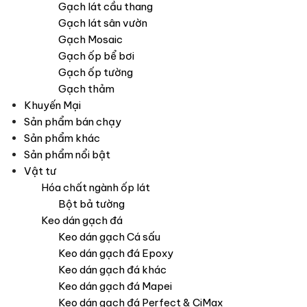
Gạch lát cầu thang
Gạch lát sân vườn
Gạch Mosaic
Gạch ốp bể bơi
Gạch ốp tường
Gạch thảm
Khuyến Mại
Sản phẩm bán chạy
Sản phẩm khác
Sản phẩm nổi bật
Vật tư
Hóa chất ngành ốp lát
Bột bả tường
Keo dán gạch đá
Keo dán gạch Cá sấu
Keo dán gạch đá Epoxy
Keo dán gạch đá khác
Keo dán gạch đá Mapei
Keo dán gạch đá Perfect & CiMax