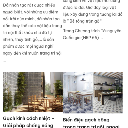
sáng kiến về vật liệu mới cũng
Đá nhân tạo rất được nhiều
được ra đời. Giờ đây loại vật
người biết, với những ưu điểm
liệu xây dựng trong tương lai đó
nổi trội của mình, đá nhân tạo
là ” Bê tông trộn gỗ “.
dần thay thế các vật liệu trang
Trong Chương trình Tài nguyên
trí nội thất khác như đá tự
Quốc gia (NRP 66) …
nhiên, thủy tinh,gỗ,… là sản
phẩm được mọi người nghĩ
ngay đến khi muốn trang trí nội
…
Gạch kính cách nhiệt –
Biến điệu gạch bông
Giải pháp chống nóng
trong trang trí nội, ngoại