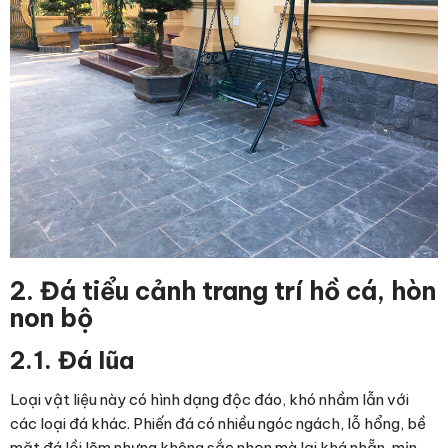
2. Đá tiểu cảnh trang trí hồ cá, hòn
non bộ
2.1. Đá lũa
Loại vật liệu này có hình dạng độc đáo, khó nhầm lẫn với
các loại đá khác. Phiến đá có nhiều ngóc ngách, lỗ hổng, bề
mặt đá lồi lõm nhưng không sắc nhọn mà lại khá nhẵn, mịn.