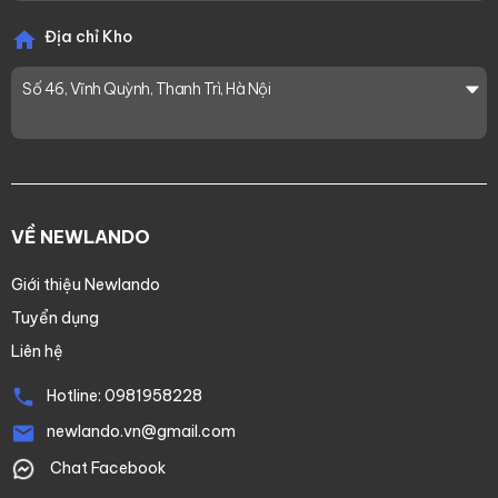
Địa chỉ Kho
Số 46, Vĩnh Quỳnh, Thanh Trì, Hà Nội
VỀ NEWLANDO
Giới thiệu Newlando
Tuyển dụng
Liên hệ
Hotline:
0981958228
newlando.vn@gmail.com
Chat Facebook