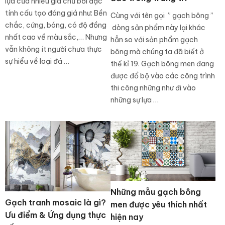
lựa của nhiều gia chủ bởi đặc
tính cấu tạo đáng giá như: Bền
Cùng với tên gọi ” gạch bông ”
chắc, cứng, bóng, có độ đồng
dòng sản phẩm này lại khác
nhất cao về màu sắc,… Nhưng
hẳn so với sản phẩm gạch
vẫn không ít người chưa thực
bông mà chúng ta đã biết ở
sự hiểu về loại đá …
thế kỉ 19. Gạch bông men đang
được đổ bộ vào các công trình
thi công những như đi vào
những sự lựa …
Những mẫu gạch bông
Gạch tranh mosaic là gì?
men được yêu thích nhất
Ưu điểm & Ứng dụng thực
hiện nay