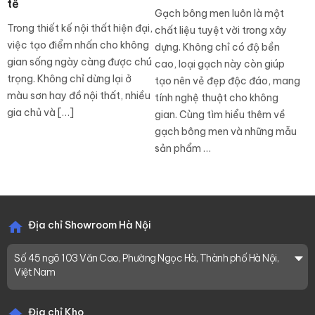
tế
Gạch bông men luôn là một
Trong thiết kế nội thất hiện đại,
chất liệu tuyệt vời trong xây
việc tạo điểm nhấn cho không
dựng. Không chỉ có độ bền
gian sống ngày càng được chú
cao, loại gạch này còn giúp
trọng. Không chỉ dừng lại ở
tạo nên vẻ đẹp độc đáo, mang
màu sơn hay đồ nội thất, nhiều
tính nghệ thuật cho không
gia chủ và […]
gian. Cùng tìm hiểu thêm về
gạch bông men và những mẫu
sản phẩm …
Địa chỉ Showroom Hà Nội
Số 45 ngõ 103 Văn Cao, Phường Ngọc Hà, Thành phố Hà Nội,
Việt Nam
Địa chỉ Kho