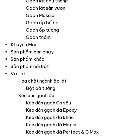
Gạch lát cầu thang
Gạch lát sân vườn
Gạch Mosaic
Gạch ốp bể bơi
Gạch ốp tường
Gạch thảm
Khuyến Mại
Sản phẩm bán chạy
Sản phẩm khác
Sản phẩm nổi bật
Vật tư
Hóa chất ngành ốp lát
Bột bả tường
Keo dán gạch đá
Keo dán gạch Cá sấu
Keo dán gạch đá Epoxy
Keo dán gạch đá khác
Keo dán gạch đá Mapei
Keo dán gạch đá Perfect & CiMax