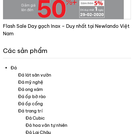
Flash Sale Day gạch Inax – Duy nhất tại Newlando Việt
Nam
Các sản phẩm
Đá
Đá lát sân vườn
Đá mỹ nghệ
Đá ong xám
Đá ốp bờ rào
Đá ốp cổng
Đá trang trí
Đá Cubic
Đá hoa văn tự nhiên
Đá Lai Châu