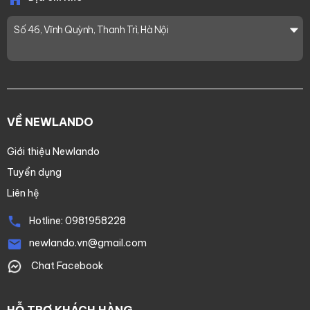
Số 46, Vĩnh Quỳnh, Thanh Trì, Hà Nội
VỀ NEWLANDO
Giới thiệu Newlando
Tuyển dụng
Liên hệ
Hotline:
0981958228
newlando.vn@gmail.com
Chat Facebook