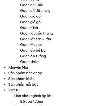
Gạch chịu lửa
Gạch cổ đất nung
Gạch giả cổ
Gạch giả gỗ
Gạch Kính
Gạch lát cầu thang
Gạch lát sân vườn
Gạch Mosaic
Gạch ốp bể bơi
Gạch ốp tường
Gạch thảm
Khuyến Mại
Sản phẩm bán chạy
Sản phẩm khác
Sản phẩm nổi bật
Vật tư
Hóa chất ngành ốp lát
Bột bả tường