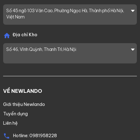
Số 45 ngõ 103 Văn Cao, Phường Ngọc Hà, Thành phố Hà Nội,
Việt Nam
Địa chỉ Kho
Số 46, Vĩnh Quỳnh, Thanh Trì, Hà Nội
VỀ NEWLANDO
Giới thiệu Newlando
Tuyển dụng
Liên hệ
Hotline:
0981958228