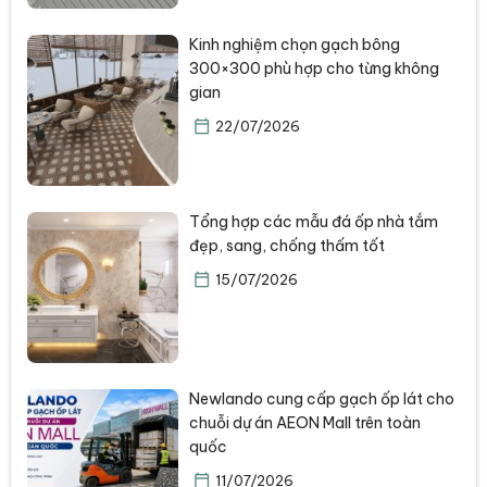
Kinh nghiệm chọn gạch bông
300×300 phù hợp cho từng không
gian
22/07/2026
Tổng hợp các mẫu đá ốp nhà tắm
đẹp, sang, chống thấm tốt
15/07/2026
Newlando cung cấp gạch ốp lát cho
chuỗi dự án AEON Mall trên toàn
quốc
11/07/2026