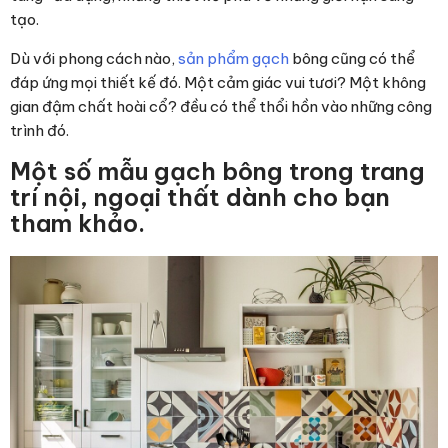
tạo.
Dù với phong cách nào,
sản phẩm gạch
bông cũng có thể
đáp ứng mọi thiết kế đó. Một cảm giác vui tươi? Một không
gian đậm chất hoài cổ? đều có thể thổi hồn vào những công
trình đó.
Một số mẫu gạch bông trong trang
trí nội, ngoại thất dành cho bạn
tham khảo.