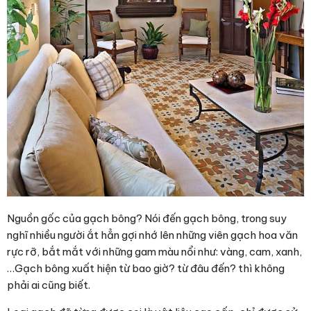
Nguồn gốc của gạch bông? Nói đến gạch bông, trong suy
nghĩ nhiều người ắt hẳn gợi nhớ lên những viên gạch hoa văn
rực rỡ, bắt mắt với những gam màu nổi như: vàng, cam, xanh,
…Gạch bông xuất hiện từ bao giờ? từ đâu đến? thì không
phải ai cũng biết.