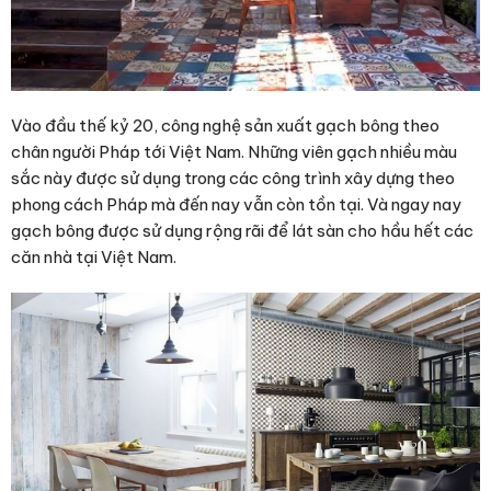
Vào đầu thế kỷ 20, công nghệ sản xuất gạch bông theo
chân người Pháp tới Việt Nam. Những viên gạch nhiều màu
sắc này được sử dụng trong các công trình xây dựng theo
phong cách Pháp mà đến nay vẫn còn tồn tại. Và ngay nay
gạch bông được sử dụng rộng rãi để lát sàn cho hầu hết các
căn nhà tại Việt Nam.